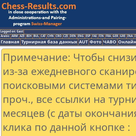
Logged on: Gast
Arabic
ARM
AZE
BIH
BUL
CAT
CHN
CRO
CZE
DEN
ENG
ESP
FAI
FIN
FRA
GER
GRE
INA
I
Главная
Турнирная база данных
AUT
Фото
ЧАВО
Онлайн
Примечание: Чтобы снизит
из-за ежедневного сканир
поисковыми системами ти
проч., все ссылки на тур
месяцев (с даты окончани
клика по данной кнопке :