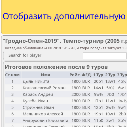
Отобразить дополнительну
"Гродно-Опен-2019". Темпо-турнир (2005 г.р
Последнее обновление24.08.2019 19:32:43, Автор/Последняя загрузка: 
Search for player
Итоговое положение после 9 туров
Ст.ном
Имя
Рейт.
ФЕД.
1.Тур
2.Тур
3.Тур
1
Дыль Никита
1800
BLR
20b1
13w1
4b½
2
Конюшевский Роман
1800
BLR
14w1
5b½
6w1
3
Карась Андрей
2000
BLR
9w½
7b0
17b1
4
Кулеба Иван
1800
BLR
17b1
11w1
1w½
5
Стрижнев Иван
1800
BLR
12b1
2w½
9w1
6
Мельников Алексей
1800
BLR
19b1
10w1
2b0
7
Андрухович Елизавета
1800
BLR
11b0
3w1
8b½
8
Чуприненко Евгений
1800
BLR
16w1
9b0
7w½