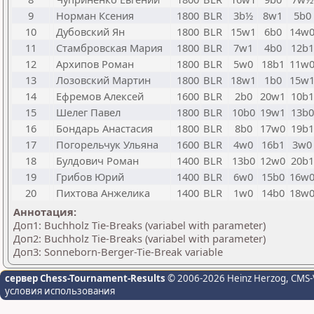
9
Норман Ксения
1800
BLR
3b½
8w1
5b0
10
Дубовский Ян
1800
BLR
15w1
6b0
14w
11
Стамбровская Мария
1800
BLR
7w1
4b0
12b1
12
Архипов Роман
1800
BLR
5w0
18b1
11w
13
Лозовский Мартин
1800
BLR
18w1
1b0
15w
14
Ефремов Алексей
1600
BLR
2b0
20w1
10b1
15
Шелег Павел
1800
BLR
10b0
19w1
13b0
16
Бондарь Анастасия
1800
BLR
8b0
17w0
19b1
17
Погорельчук Ульяна
1600
BLR
4w0
16b1
3w0
18
Булдович Роман
1400
BLR
13b0
12w0
20b1
19
Грибов Юрий
1400
BLR
6w0
15b0
16w
20
Пихтова Анжелика
1400
BLR
1w0
14b0
18w
Аннотация:
Доп1: Buchholz Tie-Breaks (variabel with parameter)
Доп2: Buchholz Tie-Breaks (variabel with parameter)
Доп3: Sonneborn-Berger-Tie-Break variable
сервер Chess-Tournament-Results
© 2006-2026 Heinz Herzog
, CMS-
условия использования