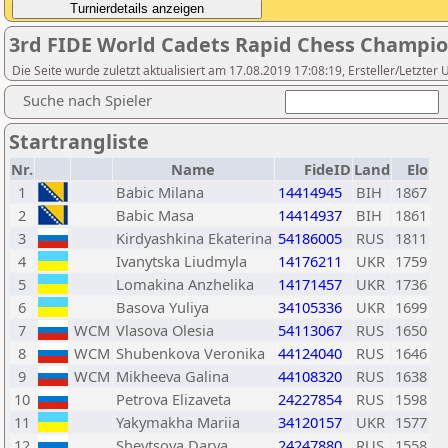
3rd FIDE World Cadets Rapid Chess Champion
Die Seite wurde zuletzt aktualisiert am 17.08.2019 17:08:19, Ersteller/Letzter
Suche nach Spieler
Startrangliste
Nr.
Name
FideID
Land
Elo
1
Babic Milana
14414945
BIH
1867
2
Babic Masa
14414937
BIH
1861
3
Kirdyashkina Ekaterina
54186005
RUS
1811
4
Ivanytska Liudmyla
14176211
UKR
1759
5
Lomakina Anzhelika
14171457
UKR
1736
6
Basova Yuliya
34105336
UKR
1699
7
WCM
Vlasova Olesia
54113067
RUS
1650
8
WCM
Shubenkova Veronika
44124040
RUS
1646
9
WCM
Mikheeva Galina
44108320
RUS
1638
10
Petrova Elizaveta
24227854
RUS
1598
11
Yakymakha Mariia
34120157
UKR
1577
12
Shevtsova Darya
24247880
RUS
1558