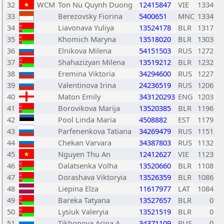
32
WCM
Ton Nu Quynh Duong
12415847
VIE
1334
33
Berezovsky Fiorina
5400651
MNC
1334
34
Liavonava Yuliya
13524178
BLR
1317
35
Khomich Maryna
13518020
BLR
1303
36
Elnikova Milena
54151503
RUS
1272
37
Shahazizyan Milena
13519212
BLR
1232
38
Eremina Viktoria
34294600
RUS
1227
39
Valentinova Irina
24236519
RUS
1206
40
Maton Emily
343120293
ENG
1203
41
Borovikova Marija
13520385
BLR
1196
42
Pool Linda Maria
4508882
EST
1179
43
Parfenenkova Tatiana
34269479
RUS
1151
44
Chekan Varvara
34387803
RUS
1132
45
Nguyen Thu An
12412627
VIE
1123
46
Dalatsenka Volha
13520660
BLR
1108
47
Dorashava Viktoryia
13526359
BLR
1086
48
Liepina Elza
11617977
LAT
1084
49
Bareka Tatyana
13527657
BLR
0
50
Lysiuk Valeryia
13521519
BLR
0
51
Tikhonova Arina A
34371109
RUS
0