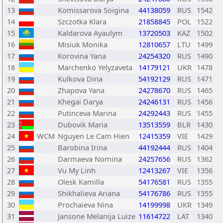
13
Komissarova Soigina
44138059
RUS
1542
14
Szczotka Klara
21858845
POL
1522
15
Kaldarova Ayaulym
13720503
KAZ
1502
16
Misiuk Monika
12810657
LTU
1499
17
Korovina Yana
24254320
RUS
1490
18
Marchenko Yelyzaveta
14179121
UKR
1478
19
Kulkova Dina
54192129
RUS
1471
20
Zhapova Yana
24278670
RUS
1465
21
Khegai Darya
24246131
RUS
1456
22
Putinceva Marina
24292443
RUS
1455
23
Dubovik Maria
13513559
BLR
1430
24
WCM
Nguyen Le Cam Hien
12415359
VIE
1429
25
Barobina Irina
44192444
RUS
1404
26
Darmaeva Nomina
24257656
RUS
1362
27
Vu My Linh
12413267
VIE
1356
28
Olesk Kamilla
54176581
RUS
1355
29
Shikhalieva Ariana
54176786
RUS
1355
30
Prochaieva Nina
14199998
UKR
1349
31
Jansone Melanija Luize
11614722
LAT
1340