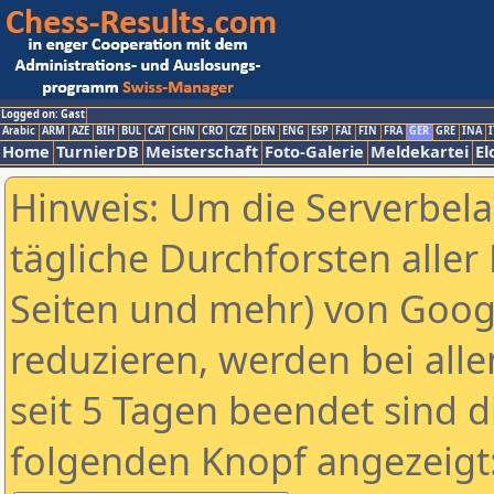
Logged on: Gast
Arabic
ARM
AZE
BIH
BUL
CAT
CHN
CRO
CZE
DEN
ENG
ESP
FAI
FIN
FRA
GER
GRE
INA
I
Home
TurnierDB
Meisterschaft
Foto-Galerie
Meldekartei
El
Hinweis: Um die Serverbel
tägliche Durchforsten aller 
Seiten und mehr) von Goog
reduzieren, werden bei alle
seit 5 Tagen beendet sind d
folgenden Knopf angezeigt