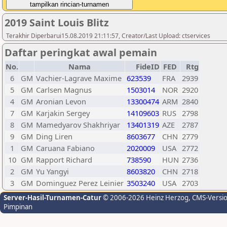
2019 Saint Louis Blitz
Terakhir Diperbarui15.08.2019 21:11:57, Creator/Last Upload: ctservices
Daftar peringkat awal pemain
No.
Nama
FideID
FED
Rtg
6
GM
Vachier-Lagrave Maxime
623539
FRA
2939
5
GM
Carlsen Magnus
1503014
NOR
2920
4
GM
Aronian Levon
13300474
ARM
2840
7
GM
Karjakin Sergey
14109603
RUS
2798
8
GM
Mamedyarov Shakhriyar
13401319
AZE
2787
9
GM
Ding Liren
8603677
CHN
2779
1
GM
Caruana Fabiano
2020009
USA
2772
10
GM
Rapport Richard
738590
HUN
2736
2
GM
Yu Yangyi
8603820
CHN
2718
3
GM
Dominguez Perez Leinier
3503240
USA
2703
Server-Hasil-Turnamen-Catur
© 2006-2026 Heinz Herzog
, CMS-Versi
Pimpinan