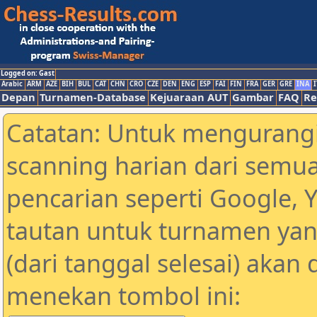
Logged on: Gast
Arabic
ARM
AZE
BIH
BUL
CAT
CHN
CRO
CZE
DEN
ENG
ESP
FAI
FIN
FRA
GER
GRE
INA
I
Depan
Turnamen-Database
Kejuaraan AUT
Gambar
FAQ
Re
Catatan: Untuk mengurangi
scanning harian dari semua
pencarian seperti Google, 
tautan untuk turnamen yan
(dari tanggal selesai) akan
menekan tombol ini: