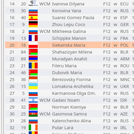
14
20
WCM
Ivanova Dilyana
F12
w
ECU
15
30
Korovina Yana
F12
w
RUS
16
40
Suarez Gomez Paula
F12
w
ESP
17
9
Zhou Lepu Coco
F12
w
GER
18
2
WCM
Mikheeva Galina
F12
w
RUS
19
13
Schippke Manon
F12
w
FRA
20
18
Siekanska Maria
F12
w
POL
21
84
Shahazizyan Milena
F12
w
BLR
22
69
Muradyan Anahit
F12
w
ARM
23
21
Fileru Maria
F12
w
ROU
24
46
Dubovik Maria
F12
w
BLR
25
36
Berezovsky Fiorina
F12
w
MNC
26
15
Lomakina Anzhelika
F12
w
UKR
27
5
Karmanova Olga Dm.
F12
w
RUS
28
41
WCM
Gadasi Noam
F12
w
ISR
29
32
Norman Kseniya
F12
w
BLR
30
25
WCM
Gasimova Samra
F12
w
AZE
31
28
Kalenichenko Alina
F12
w
RUS
32
19
Putar Lara
F12
w
IRL