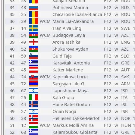
33
53
Salajan Stefania
F12
w
ROU
34
48
Putinceva Marina
F12
w
RUS
35
35
Chicarosie Ioana-Bianca
F12
w
ROU
36
39
WCM
Maria Lia-Alexandra
F12
w
ROU
37
14
Tran Alva Ling
F12
w
SWE
38
54
WCM
Budaqova Leyla
F12
w
AZE
39
49
Arora Tashika
F12
w
ENG
40
52
Shukurova Aydan
F12
w
AZE
41
50
Guid Taja
F12
w
SLO
42
47
Karavitaki Antonia
F12
w
GRE
43
45
Katter Marlene
F12
w
AUT
44
24
WCM
Kapicakova Lucia
F12
w
SVK
45
72
Sargsyan Lilit G.
F12
w
ARM
46
67
Lapushnian Maya
F12
w
ISR
47
26
Sala Giulia
F12
w
ITA
48
44
Haile Batel Goitom
F12
w
ISL
49
27
Orian Noga
F12
w
ISR
50
38
Helliesen Lykke-Merlot
F12
w
NOR
51
12
WCM
Markus Molli Amina
F12
w
HUN
52
68
Kalamoukou Giolanta
F12
w
GRE