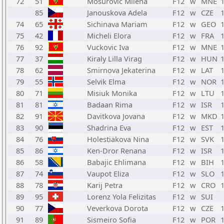
72
51
Mosurovic Milena
F12
w
MNE
85
Janouskova Adela
F12
w
CZE
74
65
Sichinava Mariam
F12
w
GEO
75
42
Micheli Elora
F12
w
FRA
76
92
Vuckovic Iva
F12
w
MNE
77
37
Kiraly Lilla Virag
F12
w
HUN
78
62
Smirnova Jekaterina
F12
w
LAT
79
55
Selvik Elma
F12
w
NOR
80
71
Misiuk Monika
F12
w
LTU
81
81
Badaan Rima
F12
w
ISR
82
91
Davitkova Jovana
F12
w
MKD
83
90
Shadrina Eva
F12
w
EST
84
76
Holestiakova Nina
F12
w
SVK
85
86
Ken-Dror Renana
F12
w
ISR
86
58
Babajic Ehlimana
F12
w
BIH
87
74
Vaupot Eliza
F12
w
SLO
88
78
Karij Petra
F12
w
CRO
89
95
Lorenz Yola Felizitas
F12
w
SUI
90
77
Veverkova Dorota
F12
w
CZE
91
89
Sismeiro Sofia
F12
w
POR