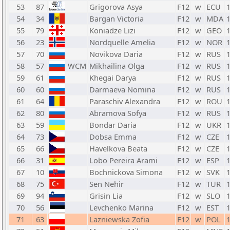
53
87
Grigorova Asya
F12
w
ECU
54
34
Bargan Victoria
F12
w
MDA
55
79
Koniadze Lizi
F12
w
GEO
56
23
Nordquelle Amelia
F12
w
NOR
57
70
Novikova Daria
F12
w
RUS
58
57
WCM
Mikhailina Olga
F12
w
RUS
59
61
Khegai Darya
F12
w
RUS
60
60
Darmaeva Nomina
F12
w
RUS
61
64
Paraschiv Alexandra
F12
w
ROU
62
80
Abramova Sofya
F12
w
RUS
63
59
Bondar Daria
F12
w
UKR
64
73
Dobsa Emma
F12
w
CZE
65
66
Havelkova Beata
F12
w
CZE
66
31
Lobo Pereira Arami
F12
w
ESP
67
10
Bochnickova Simona
F12
w
SVK
68
75
Sen Nehir
F12
w
TUR
69
94
Grisin Lia
F12
w
SLO
70
56
Levchenko Marina
F12
w
EST
71
63
Lazniewska Zofia
F12
w
POL