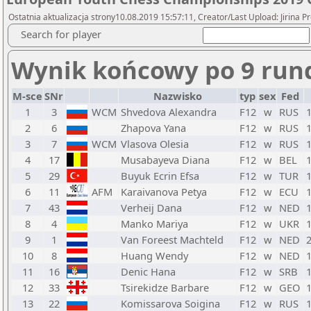
Ostatnia aktualizacja strony10.08.2019 15:57:11, Creator/Last Upload: Jirina 
Search for player
Wynik końcowy po 9 run
M-sce
SNr
Nazwisko
typ
sex
Fed
1
3
WCM
Shvedova Alexandra
F12
w
RUS
2
6
Zhapova Yana
F12
w
RUS
3
7
WCM
Vlasova Olesia
F12
w
RUS
4
17
Musabayeva Diana
F12
w
BEL
5
29
Buyuk Ecrin Efsa
F12
w
TUR
6
11
AFM
Karaivanova Petya
F12
w
ECU
7
43
Verheij Dana
F12
w
NED
8
4
Manko Mariya
F12
w
UKR
9
1
Van Foreest Machteld
F12
w
NED
10
8
Huang Wendy
F12
w
NED
11
16
Denic Hana
F12
w
SRB
12
33
Tsirekidze Barbare
F12
w
GEO
13
22
Komissarova Soigina
F12
w
RUS