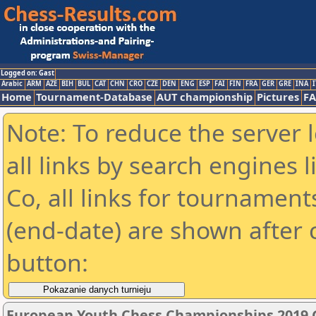
Logged on: Gast
Arabic
ARM
AZE
BIH
BUL
CAT
CHN
CRO
CZE
DEN
ENG
ESP
FAI
FIN
FRA
GER
GRE
INA
I
Home
Tournament-Database
AUT championship
Pictures
F
Note: To reduce the server 
all links by search engines
Co, all links for tournamen
(end-date) are shown after c
button:
European Youth Chess Championships 2019 G