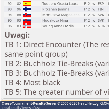
92
82
Toquero Gracia Laura
F12
w
ESP
93
96
Pitkanen Jemina
F12
w
FIN
94
88
Mrmusova Magdalena
F12
w
SVK
95
93
Hudakova Nina
F12
w
SVK
96
83
Young Anna Ovidia
F12
w
NOR
Uwagi:
TB 1: Direct Encounter (The res
same point group)
TB 2: Buchholz Tie-Breaks (var
TB 3: Buchholz Tie-Breaks (var
TB 4: Most black
TB 5: The greater number of vic
Chess-Tournament-Results-Server
© 2006-2026 Heinz Herzog
, CMS-
Legal details/Terms of use