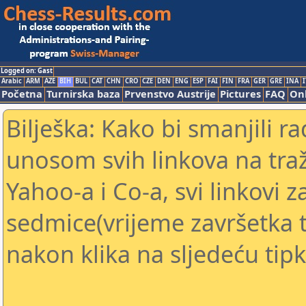
Logged on: Gast
Arabic
ARM
AZE
BIH
BUL
CAT
CHN
CRO
CZE
DEN
ENG
ESP
FAI
FIN
FRA
GER
GRE
INA
I
Početna
Turnirska baza
Prvenstvo Austrije
Pictures
FAQ
Onl
Bilješka: Kako bi smanjili 
unosom svih linkova na traž
Yahoo-a i Co-a, svi linkovi z
sedmice(vrijeme završetka tu
nakon klika na sljedeću tipk