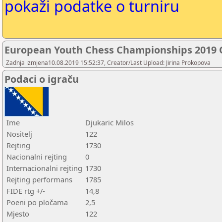
pokaži podatke o turniru
European Youth Chess Championships 2019
Zadnja izmjena10.08.2019 15:52:37, Creator/Last Upload: Jirina Prokopova
Podaci o igraču
Ime
Djukaric Milos
Nositelj
122
Rejting
1730
Nacionalni rejting
0
Internacionalni rejting
1730
Rejting performans
1785
FIDE rtg +/-
14,8
Poeni po pločama
2,5
Mjesto
122