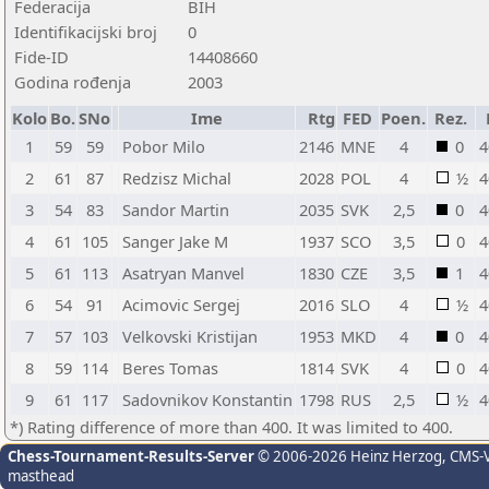
Federacija
BIH
Identifikacijski broj
0
Fide-ID
14408660
Godina rođenja
2003
Kolo
Bo.
SNo
Ime
Rtg
FED
Poen.
Rez.
1
59
59
Pobor Milo
2146
MNE
4
0
4
2
61
87
Redzisz Michal
2028
POL
4
½
4
3
54
83
Sandor Martin
2035
SVK
2,5
0
4
4
61
105
Sanger Jake M
1937
SCO
3,5
0
4
5
61
113
Asatryan Manvel
1830
CZE
3,5
1
4
6
54
91
Acimovic Sergej
2016
SLO
4
½
4
7
57
103
Velkovski Kristijan
1953
MKD
4
0
4
8
59
114
Beres Tomas
1814
SVK
4
0
4
9
61
117
Sadovnikov Konstantin
1798
RUS
2,5
½
4
*) Rating difference of more than 400. It was limited to 400.
Chess-Tournament-Results-Server
© 2006-2026 Heinz Herzog
, CMS-
masthead