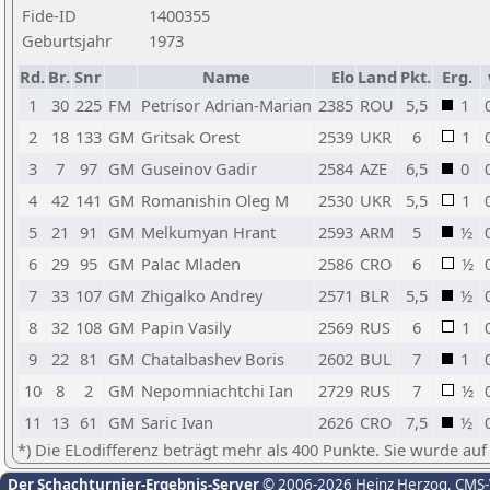
Fide-ID
1400355
Geburtsjahr
1973
Rd.
Br.
Snr
Name
Elo
Land
Pkt.
Erg.
1
30
225
FM
Petrisor Adrian-Marian
2385
ROU
5,5
1
2
18
133
GM
Gritsak Orest
2539
UKR
6
1
3
7
97
GM
Guseinov Gadir
2584
AZE
6,5
0
4
42
141
GM
Romanishin Oleg M
2530
UKR
5,5
1
5
21
91
GM
Melkumyan Hrant
2593
ARM
5
½
6
29
95
GM
Palac Mladen
2586
CRO
6
½
7
33
107
GM
Zhigalko Andrey
2571
BLR
5,5
½
8
32
108
GM
Papin Vasily
2569
RUS
6
1
9
22
81
GM
Chatalbashev Boris
2602
BUL
7
1
10
8
2
GM
Nepomniachtchi Ian
2729
RUS
7
½
11
13
61
GM
Saric Ivan
2626
CRO
7,5
½
*) Die ELodifferenz beträgt mehr als 400 Punkte. Sie wurde auf
Der Schachturnier-Ergebnis-Server
© 2006-2026 Heinz Herzog
, CMS