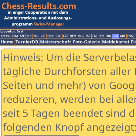
Logged on: Gast
Arabic
ARM
AZE
BIH
BUL
CAT
CHN
CRO
CZE
DEN
ENG
ESP
FAI
FIN
FRA
GER
GRE
INA
I
Home
TurnierDB
Meisterschaft
Foto-Galerie
Meldekartei
El
Hinweis: Um die Serverbela
tägliche Durchforsten aller 
Seiten und mehr) von Goog
reduzieren, werden bei alle
seit 5 Tagen beendet sind d
folgenden Knopf angezeigt