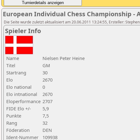
European Individual Chess Championship - Ai
Die Seite wurde zuletzt aktualisiert am 20.06.2011 13:24:55, Ersteller: Stephe
Spieler Info
Name
Nielsen Peter Heine
Titel
GM
Startrang
30
Elo
2670
Elo national
0
Elo intnational
2670
Eloperformance
2707
FIDE Elo +/-
5,9
Punkte
7,5
Rang
32
Föderation
DEN
Ident-Nummer
109938