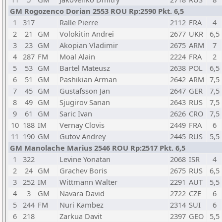
GM Rogozenco Dorian 2553 ROU Rp:2590 Pkt. 6,5
1
317
Ralle Pierre
2112
FRA
4
2
21
GM
Volokitin Andrei
2677
UKR
6,5
3
23
GM
Akopian Vladimir
2675
ARM
7
4
287
FM
Moal Alain
2224
FRA
2
5
53
GM
Bartel Mateusz
2638
POL
6,5
6
51
GM
Pashikian Arman
2642
ARM
7,5
7
45
GM
Gustafsson Jan
2647
GER
7,5
8
49
GM
Sjugirov Sanan
2643
RUS
7,5
9
61
GM
Saric Ivan
2626
CRO
7,5
10
188
IM
Vernay Clovis
2449
FRA
6
11
190
GM
Gutov Andrey
2445
RUS
5,5
GM Manolache Marius 2546 ROU Rp:2517 Pkt. 6,5
1
322
Levine Yonatan
2068
ISR
4
2
24
GM
Grachev Boris
2675
RUS
6,5
3
252
IM
Wittmann Walter
2291
AUT
5,5
4
3
GM
Navara David
2722
CZE
6
5
244
FM
Nuri Kambez
2314
SUI
6
6
218
Zarkua Davit
2397
GEO
5,5