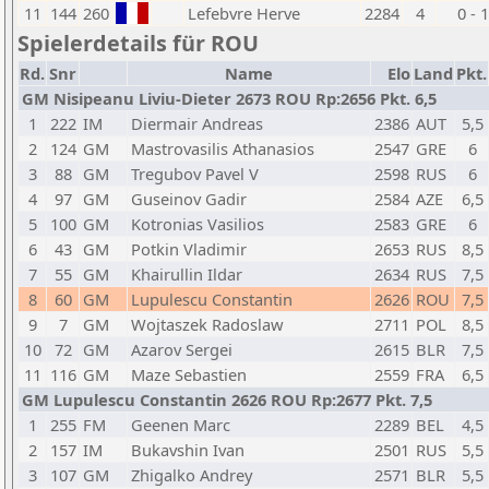
11
144
260
Lefebvre Herve
2284
4
0 - 1
Spielerdetails für ROU
Rd.
Snr
Name
Elo
Land
Pkt.
GM Nisipeanu Liviu-Dieter 2673 ROU Rp:2656 Pkt. 6,5
1
222
IM
Diermair Andreas
2386
AUT
5,5
2
124
GM
Mastrovasilis Athanasios
2547
GRE
6
3
88
GM
Tregubov Pavel V
2598
RUS
6
4
97
GM
Guseinov Gadir
2584
AZE
6,5
5
100
GM
Kotronias Vasilios
2583
GRE
6
6
43
GM
Potkin Vladimir
2653
RUS
8,5
7
55
GM
Khairullin Ildar
2634
RUS
7,5
8
60
GM
Lupulescu Constantin
2626
ROU
7,5
9
7
GM
Wojtaszek Radoslaw
2711
POL
8,5
10
72
GM
Azarov Sergei
2615
BLR
7,5
11
116
GM
Maze Sebastien
2559
FRA
6,5
GM Lupulescu Constantin 2626 ROU Rp:2677 Pkt. 7,5
1
255
FM
Geenen Marc
2289
BEL
4,5
2
157
IM
Bukavshin Ivan
2501
RUS
5,5
3
107
GM
Zhigalko Andrey
2571
BLR
5,5