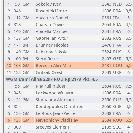
1
50
GM
Sokolov Ivan
2643
NED
6,5
2
346
Rosenfeld Imre
1886
FRA
3,5
3
112
GM
Vocaturo Daniele
2564
ITA
5
4
328
Charvin Olivier
2054
FRA
4,5
5
140
GM
Apicella Manuel
2531
FRA
6
6
138
GM
Gabrielian Artur
2532
RUS
6,5
7
171
IM
Brunner Nicolas
2478
FRA
6
8
149
GM
Kabanov Nikolai
2524
RUS
6
9
160
IM
Stern Rene
2497
GER
5,5
10
168
GM
Berescu Alin-Mile
2481
ROU
5,5
11
133
GM
Gritsak Orest
2539
UKR
6
WGM L'ami Alina 2297 ROU Rp:2173 Pkt. 4,5
1
55
GM
Khairullin Ildar
2634
RUS
7,5
2
345
Lockwood William
1886
FRA
4
3
121
GM
Shimanov Aleksandr
2550
RUS
6,5
4
325
Kondopoulos Dimitrios
2060
GRE
4,5
5
135
GM
Le Roux Jean-Pierre
2538
FRA
6
6
137
GM
Nevednichy Vladislav
2534
ROU
6,5
7
309
Sreeves Clement
2135
SCO
4