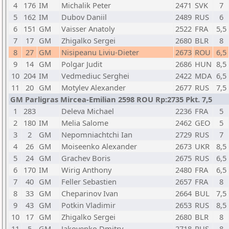
4
176
IM
Michalik Peter
2471
SVK
7
5
162
IM
Dubov Daniil
2489
RUS
6
6
151
GM
Vaisser Anatoly
2522
FRA
5,5
7
17
GM
Zhigalko Sergei
2680
BLR
8
8
27
GM
Nisipeanu Liviu-Dieter
2673
ROU
6,5
9
14
GM
Polgar Judit
2686
HUN
8,5
10
204
IM
Vedmediuc Serghei
2422
MDA
6,5
11
20
GM
Motylev Alexander
2677
RUS
7,5
GM Parligras Mircea-Emilian 2598 ROU Rp:2735 Pkt. 7,5
1
283
Deleva Michael
2236
FRA
5
2
180
IM
Melia Salome
2462
GEO
5
3
2
GM
Nepomniachtchi Ian
2729
RUS
7
4
26
GM
Moiseenko Alexander
2673
UKR
8,5
5
24
GM
Grachev Boris
2675
RUS
6,5
6
170
IM
Wirig Anthony
2480
FRA
6,5
7
40
GM
Feller Sebastien
2657
FRA
8
8
33
GM
Cheparinov Ivan
2664
BUL
7,5
9
43
GM
Potkin Vladimir
2653
RUS
8,5
10
17
GM
Zhigalko Sergei
2680
BLR
8
11
5
GM
Jakovenko Dmitry
2718
RUS
8