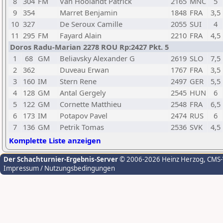
8
304
FM
Van Hoolandt Patrick
2165
MNC
5
9
354
Marret Benjamin
1848
FRA
3,5
10
327
De Seroux Camille
2055
SUI
4
11
295
FM
Fayard Alain
2210
FRA
4,5
Doros Radu-Marian 2278 ROU Rp:2427 Pkt. 5
1
68
GM
Beliavsky Alexander G
2619
SLO
7,5
2
362
Duveau Erwan
1767
FRA
3,5
3
160
IM
Stern Rene
2497
GER
5,5
4
128
GM
Antal Gergely
2545
HUN
6
5
122
GM
Cornette Matthieu
2548
FRA
6,5
6
173
IM
Potapov Pavel
2474
RUS
6
7
136
GM
Petrik Tomas
2536
SVK
4,5
Komplette Liste anzeigen
Der Schachturnier-Ergebnis-Server
© 2006-2026 Heinz Herzog
, CMS
Impressum / Nutzungsbedingungen