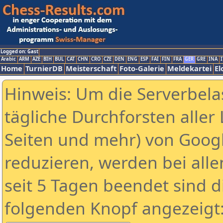
Logged on: Gast
Arabic
ARM
AZE
BIH
BUL
CAT
CHN
CRO
CZE
DEN
ENG
ESP
FAI
FIN
FRA
GER
GRE
INA
I
Home
TurnierDB
Meisterschaft
Foto-Galerie
Meldekartei
El
Hinweis: Um die Serverbela
tägliche Durchforsten aller 
Seiten und mehr) von Goog
reduzieren, werden bei alle
seit 5 Tagen beendet sind d
folgenden Knopf angezeigt