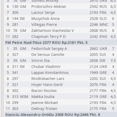
5
76
GM
Sumets Andrey
2610
UKR
6,5
6
130
GM
Pridorozhni Aleksei
2542
RUS
6,5
7
300
Lacour Serge
2193
FRA
4,5
8
144
IM
Muzychuk Anna
2528
SLO
6
9
281
Villegas Pierre
2246
MNC
5
10
78
GM
Zakhartsov Viacheslav V
2608
RUS
6
11
282
Chapman Terry P D
2242
ENG
4,5
FM Petre Nad-Titus 2377 ROU Rp:2181 Pkt. 5
1
35
GM
Fedorchuk Sergey A
2662
UKR
7
2
327
De Seroux Camille
2055
SUI
4
3
39
GM
Smirin Ilia
2658
ISR
7,5
4
311
IM
Chubar Vladimir
2124
UKR
4
5
341
Lappas Konstantinos
1949
GRE
4
6
297
Rindlisbacher Lars
2202
SUI
4,5
7
321
Hoyer Hans-Gerd
2070
FRA
4
8
302
Bacon Nicolas
2177
FRA
4,5
9
313
WIM
Makka Ioulia
2119
GRE
4,5
10
299
Jeanne Mickael
2193
FRA
4,5
11
303
Debray Tristan
2175
FRA
5
Stanciu Alexandru-Ovidiu 2308 ROU Rp:2466 Pkt. 6