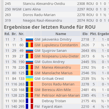
245
Stanciu Alexandru-Ovidiu
2308
ROU
0
1
0
250
WGM
L'ami Alina
2297
ROU
0
1
0
263
Doros Radu-Marian
2278
ROU
0
1
½
319
Neagos Raul-Alexandru
2074
ROU
0
0
1
Ergebnisse der letzten Runde für ROU
Rd.
Br.
Nr.
Name
Elo
Pkt.
Ergeb
11
7
5
GM
Jakovenko Dmitry
2718
7
1 - 0
11
11
60
GM
Lupulescu Constantin
2626
7
½ - 
11
29
49
GM
Sjugirov Sanan
2643
6½
1 - 0
11
39
27
GM
Nisipeanu Liviu-Dieter
2673
6
½ - 
11
76
190
GM
Gutov Andrey
2445
5½
0 - 1
11
78
220
IM
Manea Alexandru
2392
5½
0 - 1
11
80
125
GM
Manolache Marius
2546
5½
1 - 0
11
84
133
GM
Gritsak Orest
2539
5½
½ - 
11
116
263
Doros Radu-Marian
2278
5
0 - 1
11
120
168
GM
Berescu Alin-Mile
2481
4½
1 - 0
11
128
225
FM
Petrisor Adrian-Marian
2385
4½
1 - 0
11
130
303
Debray Tristan
2175
4½
½ - 
11
140
295
FM
Fayard Alain
2210
4
½ - 