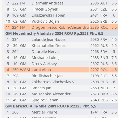
7
222
IM
Diermair Andreas
2386
AUT
5,5
8
56
GM
Hracek Zbynek
2631
CZE
6,5
9
169
GM
Libiszewski Fabien
2481
FRA
6
10
62
GM
Vuckovic Bojan
2626
SRB
6,5
11
224
FM
Dragomirescu Robin-Alexandru
2385
ROU
5,5
GM Nevednichy Vladislav 2534 ROU Rp:2558 Pkt. 6,5
1
334
Lalande Jean-Louis
2030
FRA
4,5
2
36
GM
Khismatullin Denis
2662
RUS
6,5
3
264
Daurelle Herve
2268
FRA
5
4
16
GM
Mcshane Luke J
2683
ENG
7,5
5
10
GM
Dreev Aleksey
2697
RUS
6,5
6
250
WGM
L'ami Alina
2297
ROU
4,5
7
298
Rindlisbacher Jan
2198
SUI
5,5
8
78
GM
Zakhartsov Viacheslav V
2608
RUS
6
9
38
GM
Smeets Jan
2660
NED
7
10
26
GM
Moiseenko Alexander
2673
UKR
8,5
11
49
GM
Sjugirov Sanan
2643
RUS
7,5
GM Berescu Alin-Mile 2481 ROU Rp:2323 Pkt. 5,5
1
366
Mercier Pierre
1741
FRA
3,5