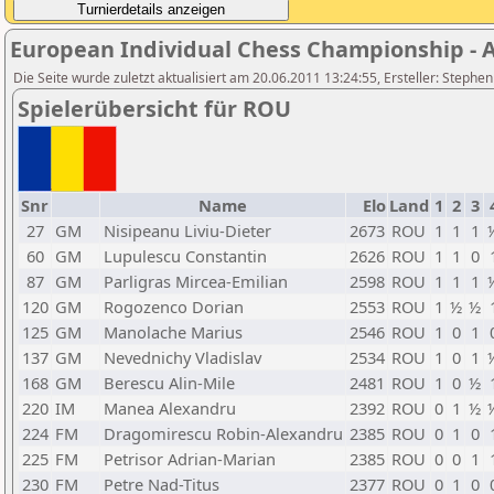
European Individual Chess Championship - Ai
Die Seite wurde zuletzt aktualisiert am 20.06.2011 13:24:55, Ersteller: Stephe
Spielerübersicht für ROU
Snr
Name
Elo
Land
1
2
3
27
GM
Nisipeanu Liviu-Dieter
2673
ROU
1
1
1
60
GM
Lupulescu Constantin
2626
ROU
1
1
0
87
GM
Parligras Mircea-Emilian
2598
ROU
1
1
1
120
GM
Rogozenco Dorian
2553
ROU
1
½
½
125
GM
Manolache Marius
2546
ROU
1
0
1
137
GM
Nevednichy Vladislav
2534
ROU
1
0
1
168
GM
Berescu Alin-Mile
2481
ROU
1
0
½
220
IM
Manea Alexandru
2392
ROU
0
1
½
224
FM
Dragomirescu Robin-Alexandru
2385
ROU
0
1
0
225
FM
Petrisor Adrian-Marian
2385
ROU
0
0
1
230
FM
Petre Nad-Titus
2377
ROU
0
1
0