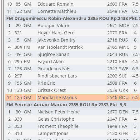
10
85
GM
Edouard Romain
2600
FRA
7,5
11
122
GM
Cornette Matthieu
2548
FRA
6,5
FM Dragomirescu Robin-Alexandru 2385 ROU Rp:2438 Pkt. 
1
29
GM
Bologan Viktor
2671
MDA
7,5
2
321
Hoyer Hans-Gerd
2070
FRA
4
3
5
GM
Jakovenko Dmitry
2718
RUS
8
4
304
FM
Van Hoolandt Patrick
2165
MNC
5
5
49
GM
Sjugirov Sanan
2643
RUS
7,5
6
295
FM
Fayard Alain
2210
FRA
4,5
7
123
GM
Grandelius Nils
2547
SWE
6,5
8
297
Rindlisbacher Lars
2202
SUI
4,5
9
155
GM
Prie Eric
2508
FRA
6
10
133
GM
Gritsak Orest
2539
UKR
6
11
125
GM
Manolache Marius
2546
ROU
6,5
FM Petrisor Adrian-Marian 2385 ROU Rp:2333 Pkt. 5,5
1
30
GM
Nielsen Peter Heine
2670
DEN
7,5
2
330
Gelas Christophe
2047
FRA
4
3
353
Froment Theophile
1848
FRA
3
4
310
Lampert Jonas
2130
GER
5