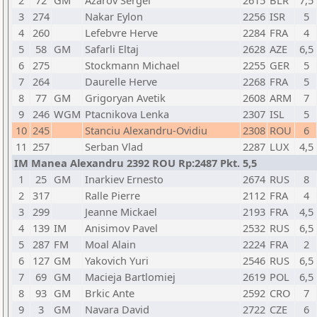
2
72
GM
Azarov Sergei
2615
BLR
7,5
3
274
Nakar Eylon
2256
ISR
5
4
260
Lefebvre Herve
2284
FRA
4
5
58
GM
Safarli Eltaj
2628
AZE
6,5
6
275
Stockmann Michael
2255
GER
5
7
264
Daurelle Herve
2268
FRA
5
8
77
GM
Grigoryan Avetik
2608
ARM
7
9
246
WGM
Ptacnikova Lenka
2307
ISL
5
10
245
Stanciu Alexandru-Ovidiu
2308
ROU
6
11
257
Serban Vlad
2287
LUX
4,5
IM Manea Alexandru 2392 ROU Rp:2487 Pkt. 5,5
1
25
GM
Inarkiev Ernesto
2674
RUS
8
2
317
Ralle Pierre
2112
FRA
4
3
299
Jeanne Mickael
2193
FRA
4,5
4
139
IM
Anisimov Pavel
2532
RUS
6,5
5
287
FM
Moal Alain
2224
FRA
2
6
127
GM
Yakovich Yuri
2546
RUS
6,5
7
69
GM
Macieja Bartlomiej
2619
POL
6,5
8
93
GM
Brkic Ante
2592
CRO
7
9
3
GM
Navara David
2722
CZE
6