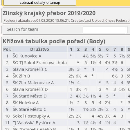
Zlínský krajský přebor 2019/2020
Poslední aktualizace01.03.2020 18:06:21, Creator/Last Upload: Chess Federati
Search for team
Křížová tabulka podle pořadí (Body)
Poř.
Družstvo
1
2
3
4
5
6
7
8
1
ŠO Kunovice A
*
4½
5½
6½
7
5
7½
6
2
ŠO TJ Sokol Francova Lhota
*
5
1½
4
4½
3½
6
3
Slavia Kroměříž C
3½
3
*
4
4
4½
5
6
4
ŠK Zlín B
2½
6½
4
*
6½
3
5
5
ŠK Zlín-Malenovice A
1½
4
*
5
4
4
5
6
Slavia Kroměříž D
1
3½
4
3
*
3
5½
7
ŠK Staré Město D
3
4½
3½
1½
4
5
*
8
ŠK Holešov A
½
2
3
5
4
2½
*
9
ŠK Staré Město C
1½
1½
2½
2½
2
4
5
10
Sokol Postoupky A
2½
2½
4
4½
3½
4
3
11
TJ Valašská Bystřice A
3
1½
4½
4
1½
4
12
ŠK Zbrojovka Vsetín B
1½
1
3
1½
2½
1½
2