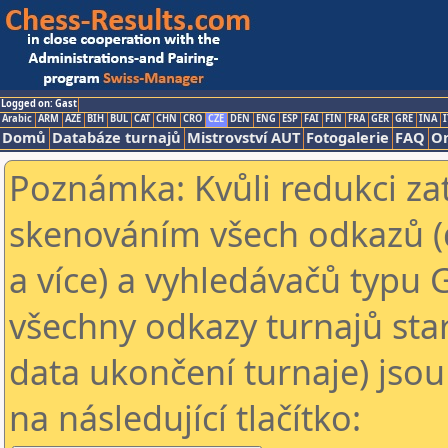
Logged on: Gast
Arabic
ARM
AZE
BIH
BUL
CAT
CHN
CRO
CZE
DEN
ENG
ESP
FAI
FIN
FRA
GER
GRE
INA
I
Domů
Databáze turnajů
Mistrovství AUT
Fotogalerie
FAQ
On
Poznámka: Kvůli redukci za
skenováním všech odkazů (
a více) a vyhledávačů typu 
všechny odkazy turnajů star
data ukončení turnaje) jsou
na následující tlačítko: