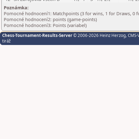
Poznámka:
Pomocné hodnocení1: Matchpoints (3 for wins, 1 for Draws, 0 f
Pomocné hodnocení2: points (game-points)
Pomocné hodnocení3: Points (variabel)
Chess-Tournament-Results-Server
© 2006-2026 Heinz Herzog
, CMS-
tiráž