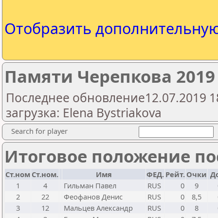
Отобразить дополнительну
Памяти Черепкова 2019
Последнее обновление12.07.2019 1
загрузка: Elena Bystriakova
Search for player
Итоговое положение пос
Ст.ном
Ст.ном.
Имя
ФЕД.
Рейт.
Очки
Д
1
4
Гильман Павел
RUS
0
9
2
22
Феофанов Денис
RUS
0
8,5
3
12
Мальцев Александр
RUS
0
8