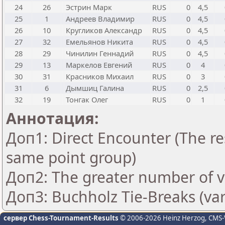
24
26
Эстрин Марк
RUS
0
4,5
25
1
Андреев Владимир
RUS
0
4,5
26
10
Кругликов Александр
RUS
0
4,5
27
32
Емельянов Никита
RUS
0
4,5
28
29
Чинилин Геннадий
RUS
0
4,5
29
13
Маркелов Евгений
RUS
0
4
30
31
Красников Михаил
RUS
0
3
31
6
Дымшиц Галина
RUS
0
2,5
32
19
Тонгак Олег
RUS
0
1
Аннотация:
Доп1: Direct Encounter (The res
same point group)
Доп2: The greater number of vic
Доп3: Buchholz Tie-Breaks (var
сервер Chess-Tournament-Results
© 2006-2026 Heinz Herzog
, CMS-