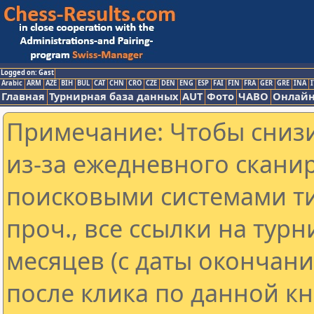
Logged on: Gast
Arabic
ARM
AZE
BIH
BUL
CAT
CHN
CRO
CZE
DEN
ENG
ESP
FAI
FIN
FRA
GER
GRE
INA
I
Главная
Турнирная база данных
AUT
Фото
ЧАВО
Онлайн
Примечание: Чтобы снизи
из-за ежедневного скани
поисковыми системами ти
проч., все ссылки на тур
месяцев (с даты окончан
после клика по данной кн