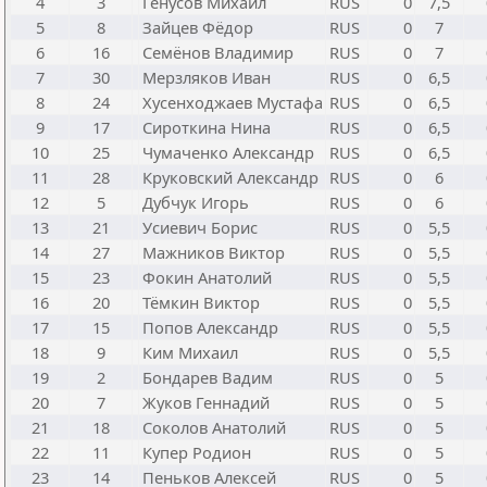
4
3
Генусов Михаил
RUS
0
7,5
5
8
Зайцев Фёдор
RUS
0
7
6
16
Семёнов Владимир
RUS
0
7
7
30
Мерзляков Иван
RUS
0
6,5
8
24
Хусенходжаев Мустафа
RUS
0
6,5
9
17
Сироткина Нина
RUS
0
6,5
10
25
Чумаченко Александр
RUS
0
6,5
11
28
Круковский Александр
RUS
0
6
12
5
Дубчук Игорь
RUS
0
6
13
21
Усиевич Борис
RUS
0
5,5
14
27
Мажников Виктор
RUS
0
5,5
15
23
Фокин Анатолий
RUS
0
5,5
16
20
Тёмкин Виктор
RUS
0
5,5
17
15
Попов Александр
RUS
0
5,5
18
9
Ким Михаил
RUS
0
5,5
19
2
Бондарев Вадим
RUS
0
5
20
7
Жуков Геннадий
RUS
0
5
21
18
Соколов Анатолий
RUS
0
5
22
11
Купер Родион
RUS
0
5
23
14
Пеньков Алексей
RUS
0
5