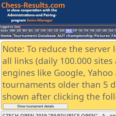
Logged on: Gast
Arabic
ARM
AZE
BIH
BUL
CAT
CHN
CRO
CZE
DEN
ENG
ESP
FAI
FIN
FRA
GER
GRE
INA
I
Home
Tournament-Database
AUT championship
Pictures
F
Note: To reduce the server 
all links (daily 100.000 sit
engines like Google, Yahoo a
tournaments older than 5 d
shown after clicking the fol
CZECH OPEN 2019 "PARDUBICE OPEN" - A - o