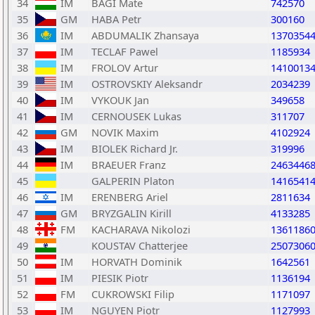
34
IM
BAGI Mate
742570
35
GM
HABA Petr
300160
36
IM
ABDUMALIK Zhansaya
1370354
37
IM
TECLAF Pawel
1185934
38
IM
FROLOV Artur
1410013
39
IM
OSTROVSKIY Aleksandr
2034239
40
IM
VYKOUK Jan
349658
41
IM
CERNOUSEK Lukas
311707
42
GM
NOVIK Maxim
4102924
43
IM
BIOLEK Richard Jr.
319996
44
IM
BRAEUER Franz
2463446
45
GALPERIN Platon
1416541
46
IM
ERENBERG Ariel
2811634
47
GM
BRYZGALIN Kirill
4133285
48
FM
KACHARAVA Nikolozi
1361186
49
KOUSTAV Chatterjee
2507306
50
IM
HORVATH Dominik
1642561
51
IM
PIESIK Piotr
1136194
52
FM
CUKROWSKI Filip
1171097
53
IM
NGUYEN Piotr
1127993