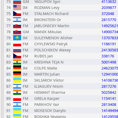
73
GM
YAGUPOV Igor
4113632
74
IM
ROZMAN Levy
2039877
75
FM
STALMACH Richard
372048
76
IM
BRONSTEIN Or
2815770
77
FM
JABLONICKY Martin
1492562
78
GM
MANIK Mikulas
1490073
79
IM
SULEYMENOV Alisher
1370783
80
FM
CHYLEWSKI Patryk
1186191
81
FM
POLSCHIKOV Alexey
2413058
82
FM
RUBES Jan
338176
83
IM
KRISHNA TEJA N
5001498
84
IM
COLPE Malte
2462307
85
IM
MARTIN Julian
1294100
86
IM
SKLIAROV Viktor
1410673
87
FM
ILIAGUEV Nisim
2817276
88
IM
HEMANT Sharma
5025842
89
FM
GRELA Kacper
1154141
90
FM
PARKHOV Yair
2813408
91
FM
MOSESOV Danylo
1414949
92
FM
ROSHKA Yevgeniy
1412955