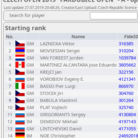
Last update 27.07.2019 20:48:26, Creator/Last Upload: Czech Republic licence
Search for player
Starting rank
No.
Name
FideI
1
GM
LAZNICKA Viktor
316385
2
GM
MOVSESIAN Sergei
310204
3
GM
VAN FOREEST Jorden
1039784
4
GM
MARTINEZ ALCANTARA Jose Eduardo
3805662
5
GM
KREJCI Jan
322156
6
GM
VOROBIOV Evgeny E.
4121341
7
GM
BASSO Pier Luigi
866970
8
GM
STOCEK Jiri
304760
9
GM
BABULA Vlastimil
301264
10
GM
PLAT Vojtech
325740
11
GM
GRIGORIANTS Sergey
4130804
12
IM
DEMIDOV Mikhail
4197143
13
GM
LINTCHEVSKI Daniil
4171055
14
IM
NOE Christopher
2469201