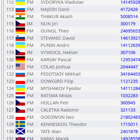
112
FM
SYDORYKA Vladislav
1414592
113
FM
NAJDIN Danil
4172426
114
FM
THAKUR Akash
5008514
115
IM
NUN Jiri
300179
116
FM
GUNGL Theo
2469565
117
FM
STEVANIC David
1461392
118
FM
PUNIN Andrii
1411263
119
IM
VYSKOCIL Neklan
307106
120
FM
KARSAY Pascal
1295347
121
FM
COLAS Joshua
2044447
122
FM
PESOTSKIY Mikhail
3416445
123
FM
DOWGIRD Filip
1121235
124
FM
MYSHAKOV Fyodor
1411128
125
FM
RATSMA Midas
1032283
126
FM
HOLLAN Petr
360945
127
FM
CALETKA Radomir
321133
128
FM
GODZWON Iwo
2180248
129
FM
KENNESKOG Theodor
1715011
130
FM
TATE Alan
2401878
131
FM
KARAS Marek
1492855