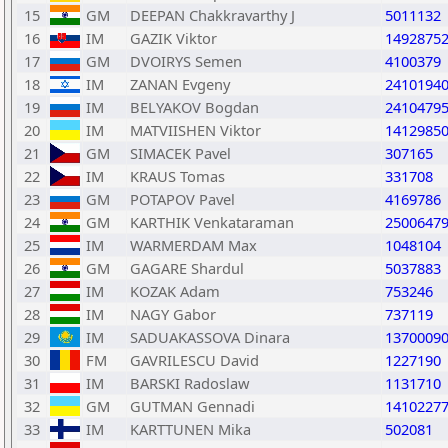
15
GM
DEEPAN Chakkravarthy J
5011132
16
IM
GAZIK Viktor
1492875
17
GM
DVOIRYS Semen
4100379
18
IM
ZANAN Evgeny
2410194
19
IM
BELYAKOV Bogdan
2410479
20
IM
MATVIISHEN Viktor
1412985
21
GM
SIMACEK Pavel
307165
22
IM
KRAUS Tomas
331708
23
GM
POTAPOV Pavel
4169786
24
GM
KARTHIK Venkataraman
2500647
25
IM
WARMERDAM Max
1048104
26
GM
GAGARE Shardul
5037883
27
IM
KOZAK Adam
753246
28
IM
NAGY Gabor
737119
29
IM
SADUAKASSOVA Dinara
1370009
30
FM
GAVRILESCU David
1227190
31
IM
BARSKI Radoslaw
1131710
32
GM
GUTMAN Gennadi
1410227
33
IM
KARTTUNEN Mika
502081