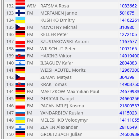
132
WIM
RATSMA Rosa
1033662
133
FM
MERTANEN Janne
501875
134
KUSHKO Dmitry
1416226
135
FM
NOVOTNY Michal
310980
136
FM
KELLER Peter
1272105
137
FM
SZUSTAKOWSKI Antoni
1167677
138
FM
WILSCHUT Peter
1007165
139
FM
HARING Viktor
1491940
140
FM
ILIAGUEV Kafar
2804883
141
WEISHAEUTEL Moritz
1296730
142
ZEMAN Matyas
364398
143
FM
KRAK Tomas
1490375
144
FM
MAETZKOW Maxmilian Paul
2467993
145
FM
GIBICAR Danijel
2466025
146
FM
PACAN-MILEJ Kosma
2180053
147
IM
YANDARBIEV Ruslan
4115023
148
FM
MELESHKO Volodymyr
1411105
149
FM
ZLATIN Alexander
2810549
150
FM
GROETZBACH Julian
2460093