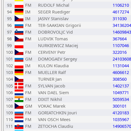
93
FM
RUDOLF Michal
1106210
94
IM
SEGER Ruediger
4617274
95
IM
JASNY Stanislav
311030
96
FM
TER-SAAKIAN Grigorii
3413620
97
FM
DOBROVOLJC Vid
1460984
98
FM
LUDVIK Tomas
367664
99
NURKIEWICZ Maciej
1107046
100
FM
CERVENY Petr
322016
101
GM
DOMOGAEV Sergey
2410360
102
IM
KULON Klaudia
1131044
103
FM
MUELLER Ralf
4606612
104
TURNER Jan
308560
105
FM
SYLVAN Jacob
1402137
106
FM
VAN DAEL Siem
1049771
107
FM
DIXIT Nikhil
5059534
108
GM
VOKAC Marek
300101
109
FM
GORIATCHKIN Jouri
4120183
110
FM
VAN OSCH Mees
1035967
111
FM
ZETOCHA Claudiu
1490657