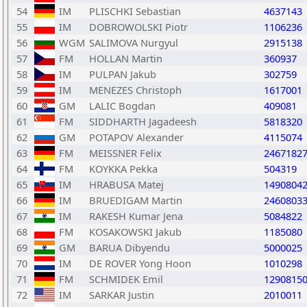
54
IM
PLISCHKI Sebastian
4637143
55
IM
DOBROWOLSKI Piotr
1106236
56
WGM
SALIMOVA Nurgyul
2915138
57
FM
HOLLAN Martin
360937
58
IM
PULPAN Jakub
302759
59
IM
MENEZES Christoph
1617001
60
GM
LALIC Bogdan
409081
61
FM
SIDDHARTH Jagadeesh
5818320
62
GM
POTAPOV Alexander
4115074
63
FM
MEISSNER Felix
2467182
64
FM
KOYKKA Pekka
504319
65
IM
HRABUSA Matej
1490804
66
IM
BRUEDIGAM Martin
2460803
67
IM
RAKESH Kumar Jena
5084822
68
FM
KOSAKOWSKI Jakub
1185080
69
GM
BARUA Dibyendu
5000025
70
IM
DE ROVER Yong Hoon
1010298
71
FM
SCHMIDEK Emil
1290815
72
IM
SARKAR Justin
2010011