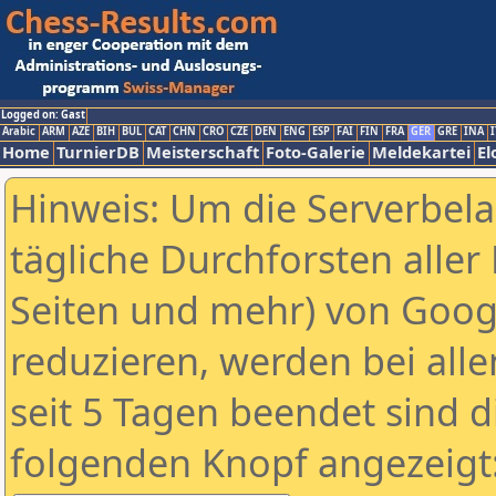
Logged on: Gast
Arabic
ARM
AZE
BIH
BUL
CAT
CHN
CRO
CZE
DEN
ENG
ESP
FAI
FIN
FRA
GER
GRE
INA
I
Home
TurnierDB
Meisterschaft
Foto-Galerie
Meldekartei
El
Hinweis: Um die Serverbel
tägliche Durchforsten aller 
Seiten und mehr) von Goog
reduzieren, werden bei alle
seit 5 Tagen beendet sind d
folgenden Knopf angezeigt