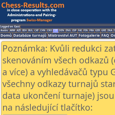
Logged on: Gast
Arabic
ARM
AZE
BIH
BUL
CAT
CHN
CRO
CZE
DEN
ENG
ESP
FAI
FIN
FRA
GER
GRE
INA
I
Domů
Databáze turnajů
Mistrovství AUT
Fotogalerie
FAQ
On
Poznámka: Kvůli redukci za
skenováním všech odkazů (
a více) a vyhledávačů typu 
všechny odkazy turnajů star
data ukončení turnaje) jsou
na následující tlačítko: