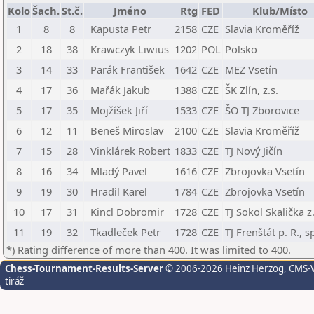
Kolo
Šach.
St.č.
Jméno
Rtg
FED
Klub/Místo
1
8
8
Kapusta Petr
2158
CZE
Slavia Kroměříž
2
18
38
Krawczyk Liwius
1202
POL
Polsko
3
14
33
Parák František
1642
CZE
MEZ Vsetín
4
17
36
Mařák Jakub
1388
CZE
ŠK Zlín, z.s.
5
17
35
Mojžíšek Jiří
1533
CZE
ŠO TJ Zborovice
6
12
11
Beneš Miroslav
2100
CZE
Slavia Kroměříž
7
15
28
Vinklárek Robert
1833
CZE
TJ Nový Jičín
8
16
34
Mladý Pavel
1616
CZE
Zbrojovka Vsetín
9
19
30
Hradil Karel
1784
CZE
Zbrojovka Vsetín
10
17
31
Kincl Dobromir
1728
CZE
TJ Sokol Skalička z.
11
19
32
Tkadleček Petr
1728
CZE
TJ Frenštát p. R., 
*) Rating difference of more than 400. It was limited to 400.
Chess-Tournament-Results-Server
© 2006-2026 Heinz Herzog
, CMS-
tiráž