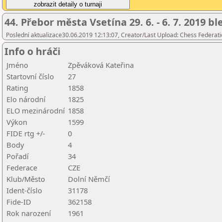
44. Přebor města Vsetína 29. 6. - 6. 7. 2019 b
Poslední aktualizace30.06.2019 12:13:07, Creator/Last Upload: Chess Federati
Info o hráči
Jméno
Zpěváková Kateřina
Startovní číslo
27
Rating
1858
Elo národní
1825
ELO mezinárodní
1858
Výkon
1599
FIDE rtg +/-
0
Body
4
Pořadí
34
Federace
CZE
Klub/Město
Dolní Němčí
Ident-číslo
31178
Fide-ID
362158
Rok narození
1961