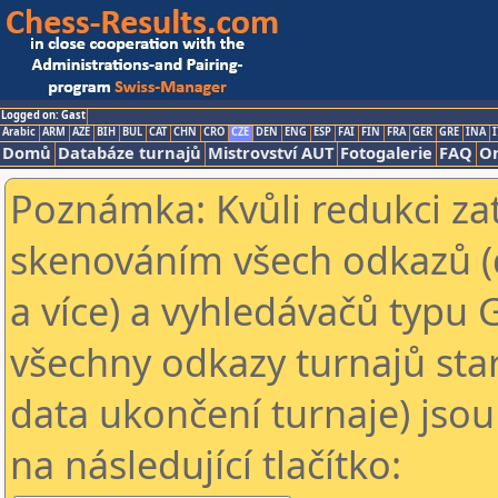
Logged on: Gast
Arabic
ARM
AZE
BIH
BUL
CAT
CHN
CRO
CZE
DEN
ENG
ESP
FAI
FIN
FRA
GER
GRE
INA
I
Domů
Databáze turnajů
Mistrovství AUT
Fotogalerie
FAQ
On
Poznámka: Kvůli redukci za
skenováním všech odkazů (
a více) a vyhledávačů typu 
všechny odkazy turnajů star
data ukončení turnaje) jsou
na následující tlačítko: