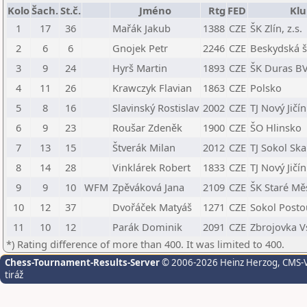
Kolo
Šach.
St.č.
Jméno
Rtg
FED
Klu
1
17
36
Mařák Jakub
1388
CZE
ŠK Zlín, z.s.
2
6
6
Gnojek Petr
2246
CZE
Beskydská š
3
9
24
Hyrš Martin
1893
CZE
ŠK Duras B
4
11
26
Krawczyk Flavian
1863
CZE
Polsko
5
8
16
Slavinský Rostislav
2002
CZE
TJ Nový Jičín
6
9
23
Roušar Zdeněk
1900
CZE
ŠO Hlinsko
7
13
15
Štverák Milan
2012
CZE
TJ Sokol Skal
8
14
28
Vinklárek Robert
1833
CZE
TJ Nový Jičín
9
9
10
WFM
Zpěváková Jana
2109
CZE
ŠK Staré Mě
10
12
37
Dvořáček Matyáš
1271
CZE
Sokol Post
11
10
12
Parák Dominik
2091
CZE
Zbrojovka V
*) Rating difference of more than 400. It was limited to 400.
Chess-Tournament-Results-Server
© 2006-2026 Heinz Herzog
, CMS-
tiráž