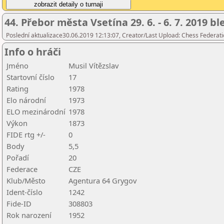
44. Přebor města Vsetína 29. 6. - 6. 7. 2019 b
Poslední aktualizace30.06.2019 12:13:07, Creator/Last Upload: Chess Federati
Info o hráči
Jméno
Musil Vítězslav
Startovní číslo
17
Rating
1978
Elo národní
1973
ELO mezinárodní
1978
Výkon
1873
FIDE rtg +/-
0
Body
5,5
Pořadí
20
Federace
CZE
Klub/Město
Agentura 64 Grygov
Ident-číslo
1242
Fide-ID
308803
Rok narození
1952