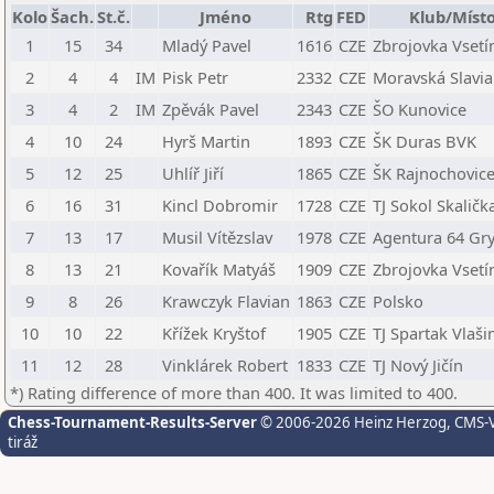
Kolo
Šach.
St.č.
Jméno
Rtg
FED
Klub/Míst
1
15
34
Mladý Pavel
1616
CZE
Zbrojovka Vsetí
2
4
4
IM
Pisk Petr
2332
CZE
Moravská Slavi
3
4
2
IM
Zpěvák Pavel
2343
CZE
ŠO Kunovice
4
10
24
Hyrš Martin
1893
CZE
ŠK Duras BVK
5
12
25
Uhlíř Jiří
1865
CZE
ŠK Rajnochovic
6
16
31
Kincl Dobromir
1728
CZE
TJ Sokol Skalička
7
13
17
Musil Vítězslav
1978
CZE
Agentura 64 Gr
8
13
21
Kovařík Matyáš
1909
CZE
Zbrojovka Vsetí
9
8
26
Krawczyk Flavian
1863
CZE
Polsko
10
10
22
Křížek Kryštof
1905
CZE
TJ Spartak Vlaš
11
12
28
Vinklárek Robert
1833
CZE
TJ Nový Jičín
*) Rating difference of more than 400. It was limited to 400.
Chess-Tournament-Results-Server
© 2006-2026 Heinz Herzog
, CMS-
tiráž