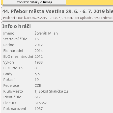
44. Přebor města Vsetína 29. 6. - 6. 7. 2019 b
Poslední aktualizace30.06.2019 12:13:07, Creator/Last Upload: Chess Federati
Info o hráči
Jméno
Štverák Milan
Startovní číslo
15
Rating
2012
Elo národní
2014
ELO mezinárodní
2012
Výkon
1933
FIDE rtg +/-
0
Body
5,5
Pořadí
19
Federace
CZE
Klub/Město
TJ Sokol Skalička z.s.
Ident-číslo
617
Fide-ID
316857
Rok narození
1957