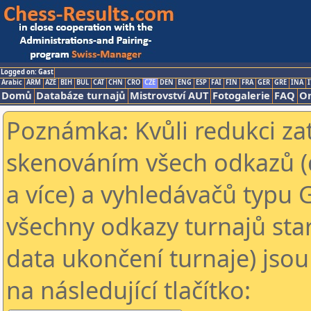
Logged on: Gast
Arabic
ARM
AZE
BIH
BUL
CAT
CHN
CRO
CZE
DEN
ENG
ESP
FAI
FIN
FRA
GER
GRE
INA
I
Domů
Databáze turnajů
Mistrovství AUT
Fotogalerie
FAQ
On
Poznámka: Kvůli redukci za
skenováním všech odkazů (
a více) a vyhledávačů typu 
všechny odkazy turnajů star
data ukončení turnaje) jsou
na následující tlačítko: