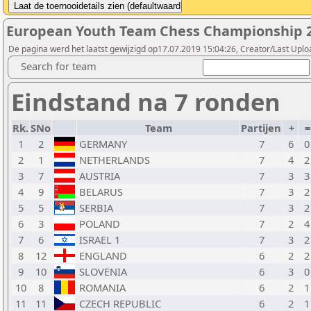
European Youth Team Chess Championship 2
De pagina werd het laatst gewijzigd op17.07.2019 15:04:26, Creator/Last Uplo
Search for team
Eindstand na 7 ronden
Rk.
SNo
Team
Partijen
+
1
2
GERMANY
7
6
0
2
1
NETHERLANDS
7
4
2
3
7
AUSTRIA
7
3
3
4
9
BELARUS
7
3
2
5
5
SERBIA
7
3
2
6
3
POLAND
7
2
4
7
6
ISRAEL 1
7
3
2
8
12
ENGLAND
6
2
2
9
10
SLOVENIA
6
3
0
10
8
ROMANIA
6
2
1
11
11
CZECH REPUBLIC
6
2
1