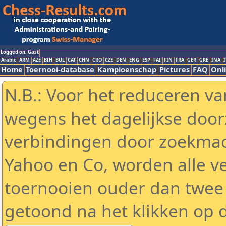
Logged on: Gast
Arabic
ARM
AZE
BIH
BUL
CAT
CHN
CRO
CZE
DEN
ENG
ESP
FAI
FIN
FRA
GER
GRE
INA
I
Home
Toernooi-database
Kampioenschap
Pictures
FAQ
Onli
N.B.: Voor het reduceren va
wegens het dagelijkse door
verbindingen door zoekmac
Yahoo en Co, worden alle v
toernooien ouder dan twee
getoond na het klikken op 