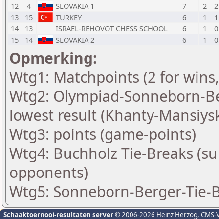
12
4
SLOVAKIA 1
7
2
2
13
15
TURKEY
6
1
1
14
13
ISRAEL-REHOVOT CHESS SCHOOL
6
1
0
15
14
SLOVAKIA 2
6
1
0
Opmerking:
Wtg1: Matchpoints (2 for wins,
Wtg2: Olympiad-Sonneborn-Be
lowest result (Khanty-Mansiys
Wtg3: points (game-points)
Wtg4: Buchholz Tie-Breaks (su
opponents)
Wtg5: Sonneborn-Berger-Tie-Br
Schaaktoernooi-resultaten server
© 2006-2026 Heinz Herzog
, CMS-