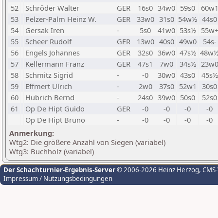
52
Schröder Walter
GER
16s0
34w0
59s0
60w
53
Pelzer-Palm Heinz W.
GER
33w0
31s0
54w½
44s0
54
Gersak Iren
-
5s0
41w0
53s½
55w
55
Scheer Rudolf
GER
13w0
40s0
49w0
54s-
56
Engels Johannes
GER
32s0
36w0
47s½
48w
57
Kellermann Franz
GER
47s1
7w0
34s½
23w
58
Schmitz Sigrid
-
-0
30w0
43s0
45s½
59
Effmert Ulrich
-
2w0
37s0
52w1
30s0
60
Hubrich Bernd
-
24s0
39w0
50s0
52s0
61
Op De Hipt Guido
GER
-0
-0
-0
-0
Op De Hipt Bruno
-
-0
-0
-0
-0
Anmerkung:
Wtg2: Die größere Anzahl von Siegen (variabel)
Wtg3: Buchholz (variabel)
Der Schachturnier-Ergebnis-Server
© 2006-2026 Heinz Herzog
, CMS
Impressum / Nutzungsbedingungen