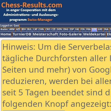
Logged on: Gast
Arabic
ARM
AZE
BIH
BUL
CAT
CHN
CRO
CZE
DEN
ENG
ESP
FAI
FIN
FRA
GER
GRE
INA
I
Home
TurnierDB
Meisterschaft
Foto-Galerie
Meldekartei
El
Hinweis: Um die Serverbela
tägliche Durchforsten aller 
Seiten und mehr) von Goog
reduzieren, werden bei alle
seit 5 Tagen beendet sind d
folgenden Knopf angezeigt