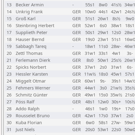
13
Becker Armin
-
55s1
8w0
41s½
34w
14
Unkrig Frank
GER
10w0
44s1
42w1
24s½
15
Groß Karl
GER
51s1
26w1
8s½
9w0
16
Steinbring Herbert
GER
52w1
6s0
38w1
18s1
17
Supplieth Peter
GER
50s1
29w1
12s0
28w
18
Hauser Bernd
GER
19s0
23w1
51s1
16w
19
Sabbagh Tareq
-
18w1
11s0
28w-
46w
20
Zettl Thomas
GER
31w1
33s1
4w1
3s-
21
Ferlemann Dierk
GER
8s0
50w1
25s½
26w
22
Spicks Norbert
GER
37w1
2s0
31w1
6s-
23
Hessler Karsten
GER
11w½
18s0
45w1
57s1
24
Miggelt Otmar
GER
60w1
9s-
39s1
14w
25
Fehmers Werner
GER
44w1
3s0
21w½
35s½
26
Schmitz Günter
GER
49w1
15s0
35w½
21s0
27
Pöss Ralf
GER
48s1
12w0
30s+
10s½
28
Addo Ralph
-
46s1
1w0
19s+
17s0
29
Rousselet Bruno
GER
42w1
17s0
37w1
2s0
30
Kuba Florian
GER
6w0
58s1
27w-
59w
31
Just Niels
GER
20s0
53w1
22s0
50w