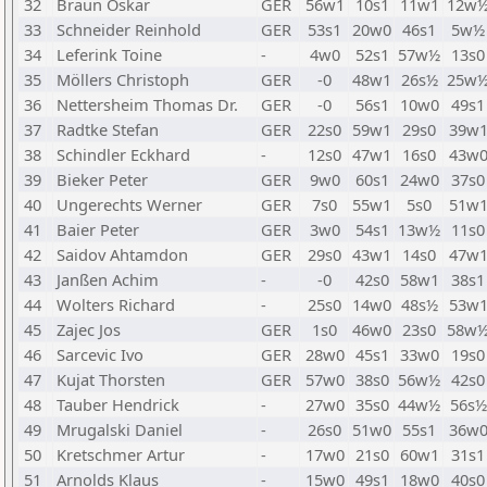
32
Braun Oskar
GER
56w1
10s1
11w1
12w
33
Schneider Reinhold
GER
53s1
20w0
46s1
5w½
34
Leferink Toine
-
4w0
52s1
57w½
13s0
35
Möllers Christoph
GER
-0
48w1
26s½
25w
36
Nettersheim Thomas Dr.
GER
-0
56s1
10w0
49s1
37
Radtke Stefan
GER
22s0
59w1
29s0
39w
38
Schindler Eckhard
-
12s0
47w1
16s0
43w
39
Bieker Peter
GER
9w0
60s1
24w0
37s0
40
Ungerechts Werner
GER
7s0
55w1
5s0
51w
41
Baier Peter
GER
3w0
54s1
13w½
11s0
42
Saidov Ahtamdon
GER
29s0
43w1
14s0
47w
43
Janßen Achim
-
-0
42s0
58w1
38s1
44
Wolters Richard
-
25s0
14w0
48s½
53w
45
Zajec Jos
GER
1s0
46w0
23s0
58w
46
Sarcevic Ivo
GER
28w0
45s1
33w0
19s0
47
Kujat Thorsten
GER
57w0
38s0
56w½
42s0
48
Tauber Hendrick
-
27w0
35s0
44w½
56s½
49
Mrugalski Daniel
-
26s0
51w0
55s1
36w
50
Kretschmer Artur
-
17w0
21s0
60w1
31s1
51
Arnolds Klaus
-
15w0
49s1
18w0
40s0