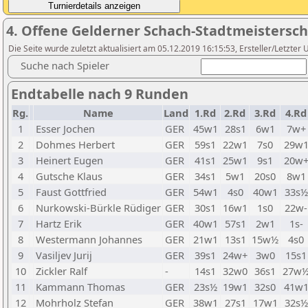
4. Offene Gelderner Schach-Stadtmeistersch
Die Seite wurde zuletzt aktualisiert am 05.12.2019 16:15:53, Ersteller/Letzte
Suche nach Spieler
Endtabelle nach 9 Runden
Rg.
Name
Land
1.Rd
2.Rd
3.Rd
4.Rd
1
Esser Jochen
GER
45w1
28s1
6w1
7w+
2
Dohmes Herbert
GER
59s1
22w1
7s0
29w
3
Heinert Eugen
GER
41s1
25w1
9s1
20w
4
Gutsche Klaus
GER
34s1
5w1
20s0
8w1
5
Faust Gottfried
GER
54w1
4s0
40w1
33s½
6
Nurkowski-Bürkle Rüdiger
GER
30s1
16w1
1s0
22w-
7
Hartz Erik
GER
40w1
57s1
2w1
1s-
8
Westermann Johannes
GER
21w1
13s1
15w½
4s0
9
Vasiljev Jurij
GER
39s1
24w+
3w0
15s1
10
Zickler Ralf
-
14s1
32w0
36s1
27w
11
Kammann Thomas
GER
23s½
19w1
32s0
41w
12
Mohrholz Stefan
GER
38w1
27s1
17w1
32s½