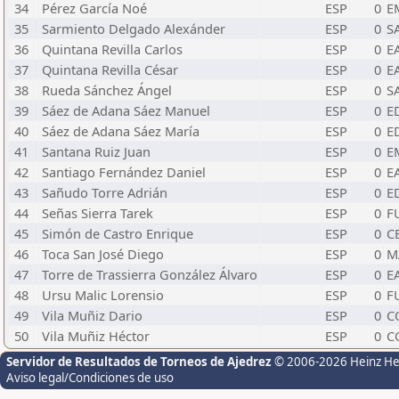
34
Pérez García Noé
ESP
0
E
35
Sarmiento Delgado Alexánder
ESP
0
S
36
Quintana Revilla Carlos
ESP
0
E
37
Quintana Revilla César
ESP
0
E
38
Rueda Sánchez Ángel
ESP
0
S
39
Sáez de Adana Sáez Manuel
ESP
0
E
40
Sáez de Adana Sáez María
ESP
0
E
41
Santana Ruiz Juan
ESP
0
E
42
Santiago Fernández Daniel
ESP
0
E
43
Sañudo Torre Adrián
ESP
0
E
44
Señas Sierra Tarek
ESP
0
F
45
Simón de Castro Enrique
ESP
0
C
46
Toca San José Diego
ESP
0
M
47
Torre de Trassierra González Álvaro
ESP
0
E
48
Ursu Malic Lorensio
ESP
0
F
49
Vila Muñiz Dario
ESP
0
C
50
Vila Muñiz Héctor
ESP
0
C
Servidor de Resultados de Torneos de Ajedrez
© 2006-2026 Heinz H
Aviso legal/Condiciones de uso