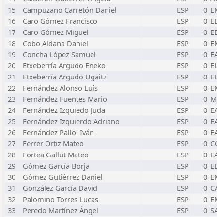
15
Campuzano Carretón Daniel
ESP
0
E
16
Caro Gómez Francisco
ESP
0
E
17
Caro Gómez Miguel
ESP
0
E
18
Cobo Aldana Daniel
ESP
0
E
19
Concha López Samuel
ESP
0
E
20
Etxeberría Argudo Eneko
ESP
0
E
21
Etxeberría Argudo Ugaitz
ESP
0
E
22
Fernández Alonso Luís
ESP
0
E
23
Fernández Fuentes Mario
ESP
0
M
24
Fernández Izquiedo Juda
ESP
0
E
25
Fernández Izquierdo Adriano
ESP
0
E
26
Fernández Pallol Iván
ESP
0
E
27
Ferrer Ortiz Mateo
ESP
0
C
28
Fortea Gallut Mateo
ESP
0
E
29
Gómez García Borja
ESP
0
E
30
Gómez Gutiérrez Daniel
ESP
0
E
31
González García David
ESP
0
C
32
Palomino Torres Lucas
ESP
0
E
33
Peredo Martínez Ángel
ESP
0
S