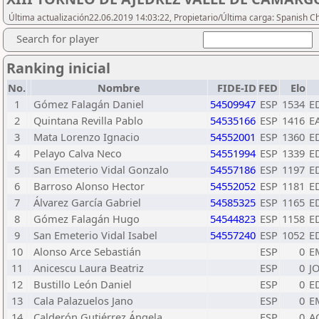
Última actualización22.06.2019 14:03:22, Propietario/Última carga: Spanish C
Search for player
Ranking inicial
No.
Nombre
FIDE-ID
FED
Elo
1
Gómez Falagán Daniel
54509947
ESP
1534
E
2
Quintana Revilla Pablo
54535166
ESP
1416
E
3
Mata Lorenzo Ignacio
54552001
ESP
1360
E
4
Pelayo Calva Neco
54551994
ESP
1339
E
5
San Emeterio Vidal Gonzalo
54557186
ESP
1197
E
6
Barroso Alonso Hector
54552052
ESP
1181
E
7
Álvarez García Gabriel
54585325
ESP
1165
E
8
Gómez Falagán Hugo
54544823
ESP
1158
E
9
San Emeterio Vidal Isabel
54557240
ESP
1052
E
10
Alonso Arce Sebastián
ESP
0
E
11
Anicescu Laura Beatriz
ESP
0
J
12
Bustillo León Daniel
ESP
0
E
13
Cala Palazuelos Jano
ESP
0
E
14
Calderón Gutiérrez Ángela
ESP
0
A