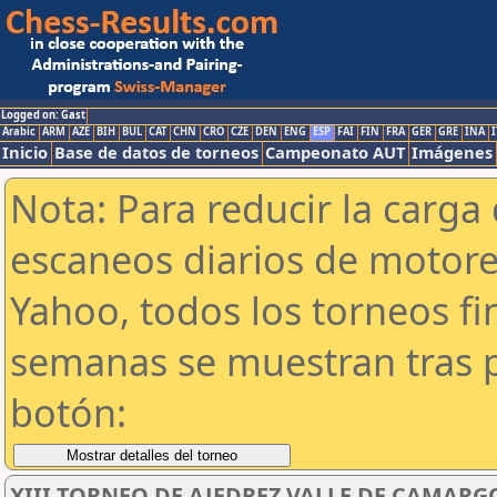
Logged on: Gast
Arabic
ARM
AZE
BIH
BUL
CAT
CHN
CRO
CZE
DEN
ENG
ESP
FAI
FIN
FRA
GER
GRE
INA
I
Inicio
Base de datos de torneos
Campeonato AUT
Imágenes
Nota: Para reducir la carga 
escaneos diarios de motor
Yahoo, todos los torneos f
semanas se muestran tras p
botón:
XIII TORNEO DE AJEDREZ VALLE DE CAMARG