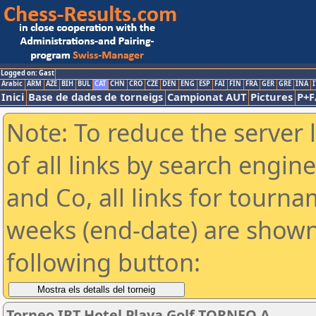
Logged on: Gast
Arabic
ARM
AZE
BIH
BUL
CAT
CHN
CRO
CZE
DEN
ENG
ESP
FAI
FIN
FRA
GER
GRE
INA
I
Inici
Base de dades de torneigs
Campionat AUT
Pictures
P+F
Note: To reduce the server 
of all links by search engin
and Co, all links for tourn
weeks (end-date) are shown 
following button:
Torneo IRT Hotel Playa Golf TORNEO A