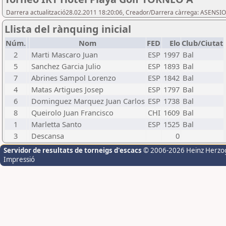
Darrera actualització28.02.2011 18:20:06, Creador/Darrera càrrega: ASENSIO
Llista del rànquing inicial
Núm.
Nom
FED
Elo
Club/Ciutat
2
Marti Mascaro Juan
ESP
1997
Bal
5
Sanchez Garcia Julio
ESP
1893
Bal
7
Abrines Sampol Lorenzo
ESP
1842
Bal
4
Matas Artigues Josep
ESP
1797
Bal
6
Dominguez Marquez Juan Carlos
ESP
1738
Bal
8
Queirolo Juan Francisco
CHI
1609
Bal
1
Marletta Santo
ESP
1525
Bal
3
Descansa
0
Servidor de resultats de torneigs d'escacs
© 2006-2026 Heinz Herzo
Impressió