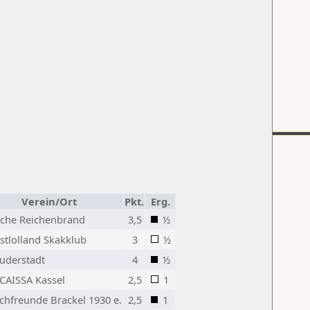
Verein/Ort
Pkt.
Erg.
iche Reichenbrand
3,5
½
stlolland Skakklub
3
½
uderstadt
4
½
CAISSA Kassel
2,5
1
chfreunde Brackel 1930 e.
2,5
1