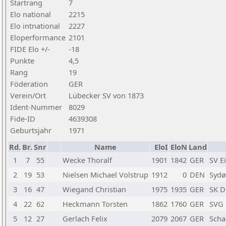
Startrang
7
Elo national
2215
Elo intnational
2227
Eloperformance
2101
FIDE Elo +/-
-18
Punkte
4,5
Rang
19
Föderation
GER
Verein/Ort
Lübecker SV von 1873
Ident-Nummer
8029
Fide-ID
4639308
Geburtsjahr
1971
Rd.
Br.
Snr
Name
EloI
EloN
Land
1
7
55
Wecke Thoralf
1901
1842
GER
SV E
2
19
53
Nielsen Michael Volstrup
1912
0
DEN
Sydø
3
16
47
Wiegand Christian
1975
1935
GER
SK D
4
22
62
Heckmann Torsten
1862
1760
GER
SVG 
5
12
27
Gerlach Felix
2079
2067
GER
Scha