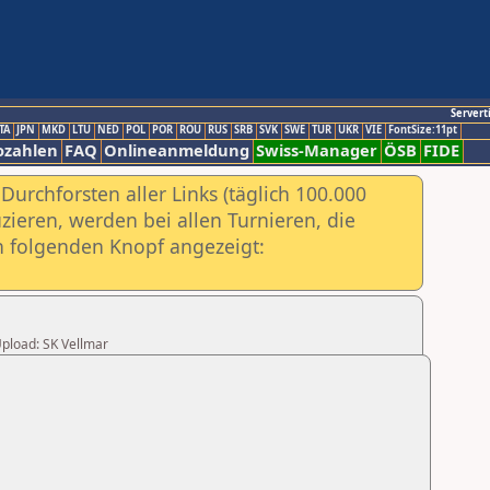
Servert
TA
JPN
MKD
LTU
NED
POL
POR
ROU
RUS
SRB
SVK
SWE
TUR
UKR
VIE
FontSize:11pt
ozahlen
FAQ
Onlineanmeldung
Swiss-Manager
ÖSB
FIDE
urchforsten aller Links (täglich 100.000
ieren, werden bei allen Turnieren, die
ch folgenden Knopf angezeigt:
Upload: SK Vellmar