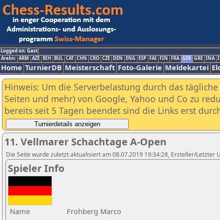
Logged on: Gast
Arabic
ARM
AZE
BIH
BUL
CAT
CHN
CRO
CZE
DEN
ENG
ESP
FAI
FIN
FRA
GER
GRE
INA
I
Home
TurnierDB
Meisterschaft
Foto-Galerie
Meldekartei
El
Hinweis: Um die Serverbelastung durch das tägliche D
Seiten und mehr) von Google, Yahoo und Co zu reduz
bereits seit 5 Tagen beendet sind die Links erst dur
11. Vellmarer Schachtage A-Open
Die Seite wurde zuletzt aktualisiert am 08.07.2019 19:34:28, Ersteller/Letzter 
Spieler Info
Name
Frohberg Marco