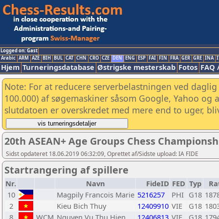
Logged on: Gast
Arabic
ARM
AZE
BIH
BUL
CAT
CHN
CRO
CZE
DEN
ENG
ESP
FAI
FIN
FRA
GER
GRE
INA
I
Hjem
Turneringsdatabase
Østrigske mesterskab
Fotos
FAQ 
Note: For at reducere serverbelastningen ved daglig 
100.000) af søgemaskiner såsom Google, Yahoo og and
slutdatoen er overskredet med mere end to uger, bliv
20th ASEAN+ Age Groups Chess Championships 
Sidst opdateret 18.06.2019 06:32:09, Oprettet af/Sidste upload: IA FIDE
Startrangering af spillere
Nr.
Navn
FideID
FED
Typ
Ra
10
Magpily Francois Marie
5216257
PHI
G18
187
2
Kieu Bich Thuy
12409910
VIE
G18
180
8
WCM
Nguyen Vu Thu Hien
12406813
VIE
G18
179