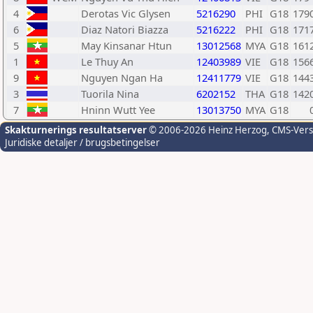
4
Derotas Vic Glysen
5216290
PHI
G18
179
6
Diaz Natori Biazza
5216222
PHI
G18
171
5
May Kinsanar Htun
13012568
MYA
G18
161
1
Le Thuy An
12403989
VIE
G18
156
9
Nguyen Ngan Ha
12411779
VIE
G18
144
3
Tuorila Nina
6202152
THA
G18
142
7
Hninn Wutt Yee
13013750
MYA
G18
Skakturnerings resultatserver
© 2006-2026 Heinz Herzog
, CMS-Ver
Juridiske detaljer / brugsbetingelser