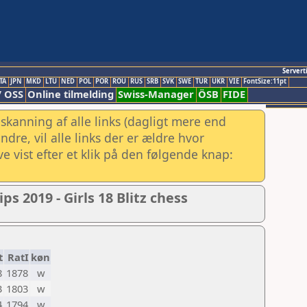
Servert
TA
JPN
MKD
LTU
NED
POL
POR
ROU
RUS
SRB
SVK
SWE
TUR
UKR
VIE
FontSize:11pt
/ OSS
Online tilmelding
Swiss-Manager
ÖSB
FIDE
skanning af alle links (dagligt mere end
re, vil alle links der er ældre hvor
e vist efter et klik på den følgende knap:
2019 - Girls 18 Blitz chess
t
RatI
køn
8
1878
w
3
1803
w
4
1794
w