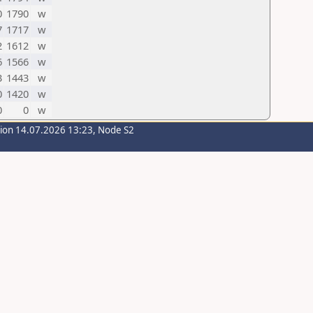
0
1790
w
7
1717
w
2
1612
w
6
1566
w
3
1443
w
0
1420
w
0
0
w
sion 14.07.2026 13:23, Node S2