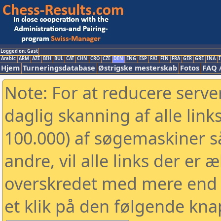
Logged on: Gast
Arabic
ARM
AZE
BIH
BUL
CAT
CHN
CRO
CZE
DEN
ENG
ESP
FAI
FIN
FRA
GER
GRE
INA
I
Hjem
Turneringsdatabase
Østrigske mesterskab
Fotos
FAQ 
Note: For at reducere serv
daglig skanning af alle link
100.000) af søgemaskiner 
andre, vil alle links der er 
overskredet med mere end to
et klik på den følgende kna