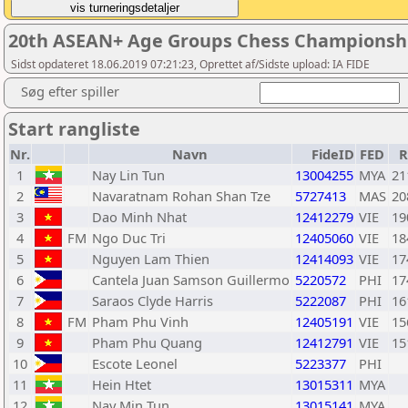
20th ASEAN+ Age Groups Chess Championship
Sidst opdateret 18.06.2019 07:21:23, Oprettet af/Sidste upload: IA FIDE
Søg efter spiller
Start rangliste
Nr.
Navn
FideID
FED
R
1
Nay Lin Tun
13004255
MYA
21
2
Navaratnam Rohan Shan Tze
5727413
MAS
20
3
Dao Minh Nhat
12412279
VIE
19
4
FM
Ngo Duc Tri
12405060
VIE
18
5
Nguyen Lam Thien
12414093
VIE
17
6
Cantela Juan Samson Guillermo
5220572
PHI
17
7
Saraos Clyde Harris
5222087
PHI
16
8
FM
Pham Phu Vinh
12405191
VIE
15
9
Pham Phu Quang
12412791
VIE
15
10
Escote Leonel
5223377
PHI
11
Hein Htet
13015311
MYA
12
Nay Min Tun
13015141
MYA