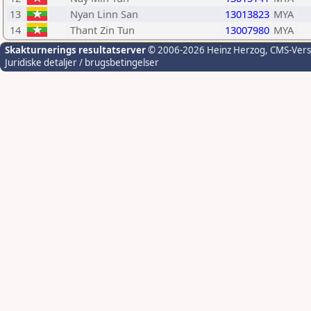
13
Nyan Linn San
13013823
MYA
14
Thant Zin Tun
13007980
MYA
Skakturnerings resultatserver
© 2006-2026 Heinz Herzog
, CMS-Ver
Juridiske detaljer / brugsbetingelser