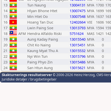
13
Tun Naung
13004131
MYA
1700
17
14
Hlyan Bhone Htet
13007475
MYA
1699
16
15
Min Htet Oo
13007548
MYA
1637
16
16
Hoang Tan Duc
12402664
VIE
1606
16
17
Lwin Paing Soe
13013793
MYA
1594
15
18
AFM
Hendra Alfaldo Riski
5751624
MAS
1421
14
19
Aung Kaday Paing
13015540
MYA
0
20
Chit Ko Naing
13015451
MYA
0
21
Kaung Myat Thu A
13015532
MYA
0
22
Nyi Win Tun
13015796
MYA
0
23
Paing Phyo Zin
13015486
MYA
0
24
San Htun Aung
13015621
MYA
0
Skakturnerings resultatserver
© 2006-2026 Heinz Herzog
, CMS-Ver
Juridiske detaljer / brugsbetingelser