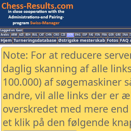
Logged on: Gast
Arabic
ARM
AZE
BIH
BUL
CAT
CHN
CRO
CZE
DEN
ENG
ESP
FAI
FIN
FRA
GER
GRE
INA
I
Hjem
Turneringsdatabase
Østrigske mesterskab
Fotos
FAQ 
Note: For at reducere serv
daglig skanning af alle link
100.000) af søgemaskiner 
andre, vil alle links der er 
overskredet med mere end to
et klik på den følgende kna