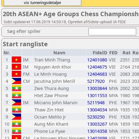
20th ASEAN+ Age Groups Chess Championship
Sidst opdateret 17.06.2019 14:50:18, Oprettet af/Sidste upload: IA FIDE
Søg efter spiller
Start rangliste
Nr.
Navn
FideID
FED
Rat
Ra
1
IM
Tran Minh Thang
12401080
VIE
2351
23
2
IM
Nguyen Anh Khoi
12404675
VIE
2164
21
3
FM
Le Minh Hoang
12404683
VIE
2083
20
4
CM
Jacutina John Merill
5217920
PHI
2023
20
5
Zwe Thura Aung
13003844
MYA
2002
20
6
Htet Zaw Phone
13011553
MYA
1980
19
7
IM
Miciano John Marvin
5211948
PHI
1967
19
8
Thaw Zin Htet
13004034
MYA
1935
19
9
Ocsan Melito Jr
5230250
PHI
1926
19
10
Aung Min Khant
13003267
MYA
1859
18
11
Phone La Pyae
13014358
MYA
1853
18
12
CM
Le Nguyen Khoi Nguyen
12402699
VIE
1721
17