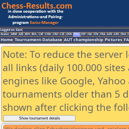
Logged on: Gast
Arabic
ARM
AZE
BIH
BUL
CAT
CHN
CRO
CZE
DEN
ENG
ESP
FAI
FIN
FRA
GER
GRE
INA
I
Home
Tournament-Database
AUT championship
Pictures
F
Note: To reduce the server 
all links (daily 100.000 sit
engines like Google, Yahoo a
tournaments older than 5 d
shown after clicking the fol