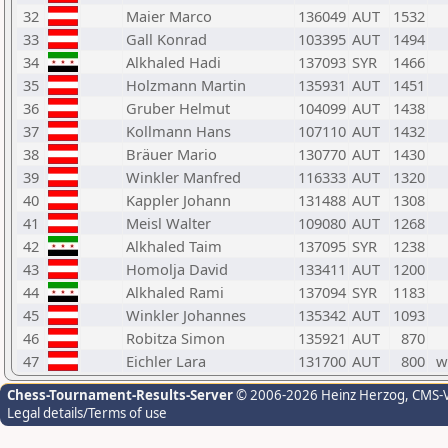
32
Maier Marco
136049
AUT
1532
33
Gall Konrad
103395
AUT
1494
34
Alkhaled Hadi
137093
SYR
1466
35
Holzmann Martin
135931
AUT
1451
36
Gruber Helmut
104099
AUT
1438
37
Kollmann Hans
107110
AUT
1432
38
Bräuer Mario
130770
AUT
1430
39
Winkler Manfred
116333
AUT
1320
40
Kappler Johann
131488
AUT
1308
41
Meisl Walter
109080
AUT
1268
42
Alkhaled Taim
137095
SYR
1238
43
Homolja David
133411
AUT
1200
44
Alkhaled Rami
137094
SYR
1183
45
Winkler Johannes
135342
AUT
1093
46
Robitza Simon
135921
AUT
870
47
Eichler Lara
131700
AUT
800
w
Chess-Tournament-Results-Server
© 2006-2026 Heinz Herzog
, CMS-
Legal details/Terms of use