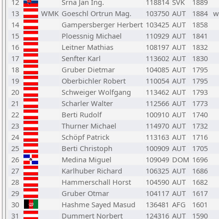
12
Srna Jan Ing.
118814
SVK
1889
13
WMK
Goeschl Ortrun Mag.
103750
AUT
1884
w
14
Gampersberger Herbert
103425
AUT
1858
15
Ploessnig Michael
110929
AUT
1841
16
Leitner Mathias
108197
AUT
1832
17
Senfter Karl
113602
AUT
1830
18
Gruber Dietmar
104085
AUT
1795
19
Oberbichler Robert
110054
AUT
1795
20
Schweiger Wolfgang
113462
AUT
1793
21
Scharler Walter
112566
AUT
1773
22
Berti Rudolf
100910
AUT
1740
23
Thurner Michael
114970
AUT
1732
24
Schöpf Patrick
113163
AUT
1716
25
Berti Christoph
100909
AUT
1705
26
Medina Miguel
109049
DOM
1696
27
Karlhuber Richard
106325
AUT
1686
28
Hammerschall Horst
104590
AUT
1682
29
Gruber Otmar
104117
AUT
1617
30
Hashme Sayed Masud
136481
AFG
1601
31
Dummert Norbert
124316
AUT
1590