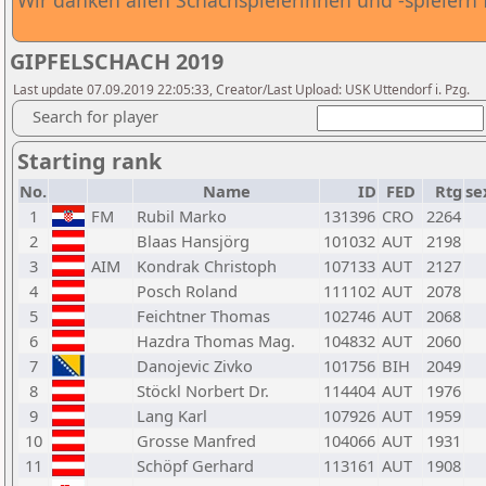
Wir danken allen Schachspielerinnen und -spielern 
GIPFELSCHACH 2019
Last update 07.09.2019 22:05:33, Creator/Last Upload: USK Uttendorf i. Pzg.
Search for player
Starting rank
No.
Name
ID
FED
Rtg
se
1
FM
Rubil Marko
131396
CRO
2264
2
Blaas Hansjörg
101032
AUT
2198
3
AIM
Kondrak Christoph
107133
AUT
2127
4
Posch Roland
111102
AUT
2078
5
Feichtner Thomas
102746
AUT
2068
6
Hazdra Thomas Mag.
104832
AUT
2060
7
Danojevic Zivko
101756
BIH
2049
8
Stöckl Norbert Dr.
114404
AUT
1976
9
Lang Karl
107926
AUT
1959
10
Grosse Manfred
104066
AUT
1931
11
Schöpf Gerhard
113161
AUT
1908