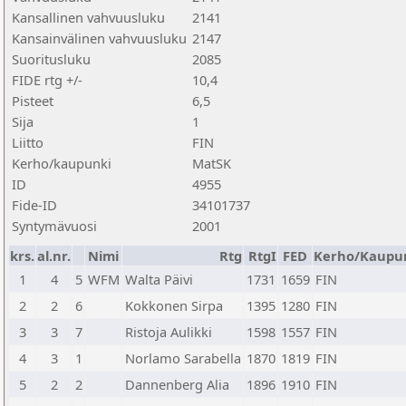
Kansallinen vahvuusluku
2141
Kansainvälinen vahvuusluku
2147
Suoritusluku
2085
FIDE rtg +/-
10,4
Pisteet
6,5
Sija
1
Liitto
FIN
Kerho/kaupunki
MatSK
ID
4955
Fide-ID
34101737
Syntymävuosi
2001
krs.
al.nr.
Nimi
Rtg
RtgI
FED
Kerho/Kaupu
1
4
5
WFM
Walta Päivi
1731
1659
FIN
2
2
6
Kokkonen Sirpa
1395
1280
FIN
3
3
7
Ristoja Aulikki
1598
1557
FIN
4
3
1
Norlamo Sarabella
1870
1819
FIN
5
2
2
Dannenberg Alia
1896
1910
FIN