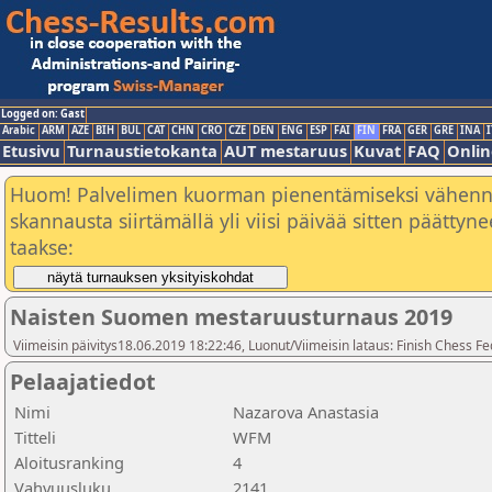
Logged on: Gast
Arabic
ARM
AZE
BIH
BUL
CAT
CHN
CRO
CZE
DEN
ENG
ESP
FAI
FIN
FRA
GER
GRE
INA
I
Etusivu
Turnaustietokanta
AUT mestaruus
Kuvat
FAQ
Onlin
Huom! Palvelimen kuorman pienentämiseksi vähen
skannausta siirtämällä yli viisi päivää sitten päätty
taakse:
Naisten Suomen mestaruusturnaus 2019
Viimeisin päivitys18.06.2019 18:22:46, Luonut/Viimeisin lataus: Finish Chess Fe
Pelaajatiedot
Nimi
Nazarova Anastasia
Titteli
WFM
Aloitusranking
4
Vahvuusluku
2141