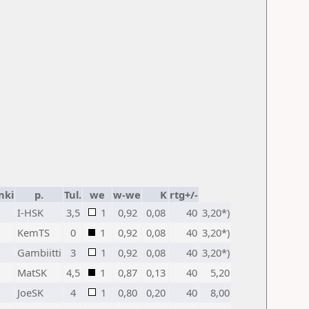
nki
p.
Tul.
we
w-we
K
rtg+/-
I-HSK
3,5
1
0,92
0,08
40
3,20*)
KemTS
0
1
0,92
0,08
40
3,20*)
Gambiitti
3
1
0,92
0,08
40
3,20*)
MatSK
4,5
1
0,87
0,13
40
5,20
JoeSK
4
1
0,80
0,20
40
8,00