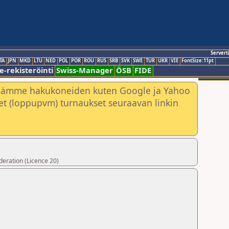
Servert
TA
JPN
MKD
LTU
NED
POL
POR
ROU
RUS
SRB
SVK
SWE
TUR
UKR
VIE
FontSize:11pt
e-rekisteröinti
Swiss-Manager
ÖSB
FIDE
nämme hakukoneiden kuten Google ja Yahoo
neet (loppupvm) turnaukset seuraavan linkin
deration (Licence 20)