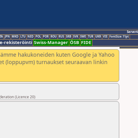
Servert
TA
JPN
MKD
LTU
NED
POL
POR
ROU
RUS
SRB
SVK
SWE
TUR
UKR
VIE
FontSize:11pt
e-rekisteröinti
Swiss-Manager
ÖSB
FIDE
nämme hakukoneiden kuten Google ja Yahoo
neet (loppupvm) turnaukset seuraavan linkin
deration (Licence 20)