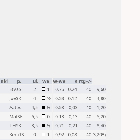
nki
p.
Tul.
we
w-we
K
rtg+/-
EtVaS
2
1
0,76
0,24
40
9,60
JoeSK
4
½
0,38
0,12
40
4,80
Aatos
4,5
½
0,53
-0,03
40
-1,20
MatSK
6,5
0
0,13
-0,13
40
-5,20
I-HSK
3,5
½
0,71
-0,21
40
-8,40
KemTS
0
1
0,92
0,08
40
3,20*)