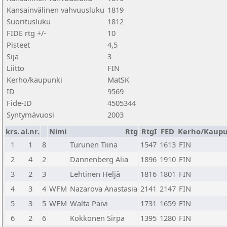
Kansainvälinen vahvuusluku
1819
Suoritusluku
1812
FIDE rtg +/-
10
Pisteet
4,5
Sija
3
Liitto
FIN
Kerho/kaupunki
MatSK
ID
9569
Fide-ID
4505344
Syntymävuosi
2003
krs.
al.nr.
Nimi
Rtg
RtgI
FED
Kerho/Kaupu
1
1
8
Turunen Tiina
1547
1613
FIN
2
4
2
Dannenberg Alia
1896
1910
FIN
3
2
3
Lehtinen Heljä
1816
1801
FIN
4
3
4
WFM
Nazarova Anastasia
2141
2147
FIN
5
3
5
WFM
Walta Päivi
1731
1659
FIN
6
2
6
Kokkonen Sirpa
1395
1280
FIN