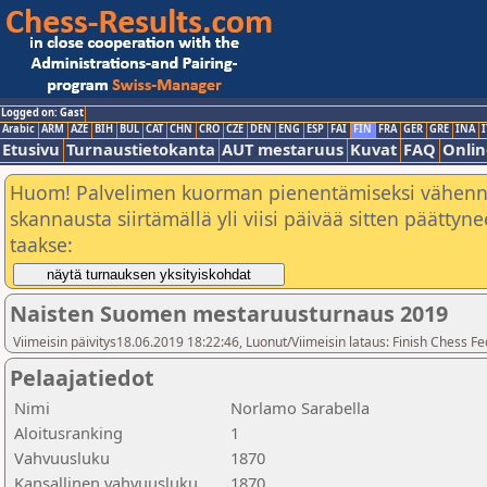
Logged on: Gast
Arabic
ARM
AZE
BIH
BUL
CAT
CHN
CRO
CZE
DEN
ENG
ESP
FAI
FIN
FRA
GER
GRE
INA
I
Etusivu
Turnaustietokanta
AUT mestaruus
Kuvat
FAQ
Onlin
Huom! Palvelimen kuorman pienentämiseksi vähen
skannausta siirtämällä yli viisi päivää sitten päätty
taakse:
Naisten Suomen mestaruusturnaus 2019
Viimeisin päivitys18.06.2019 18:22:46, Luonut/Viimeisin lataus: Finish Chess Fe
Pelaajatiedot
Nimi
Norlamo Sarabella
Aloitusranking
1
Vahvuusluku
1870
Kansallinen vahvuusluku
1870