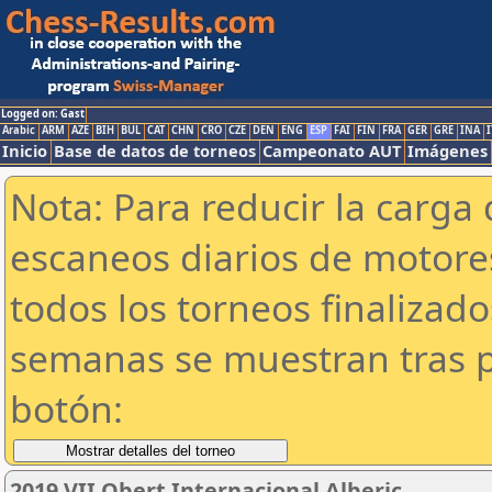
Logged on: Gast
Arabic
ARM
AZE
BIH
BUL
CAT
CHN
CRO
CZE
DEN
ENG
ESP
FAI
FIN
FRA
GER
GRE
INA
I
Inicio
Base de datos de torneos
Campeonato AUT
Imágenes
Nota: Para reducir la carga 
escaneos diarios de motor
todos los torneos finalizad
semanas se muestran tras p
botón:
2019 VII Obert Internacional Alberic