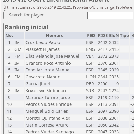
Última actualización29.06.2019 22:43:25, Propietario/Última carga: ProfeVale
Search for player
Ranking inicial
No.
Nombre
FED
FIDE
EloN
Tipo
1
IM
Cruz Lledo Pablo
ESP
2442
2432
2
GM
Plaskett H James
ENG
2417
2415
3
FM
Diaz Velandia Jose Manuel
VEN
2372
2373
4
IM
Granero Roca Antonio
ESP
2370
2361
5
IM
Fenollar Jorda Manuel
ESP
2345
2329
6
FM
Gavarrete Nahun
HON
2344
2325
7
Garcia Jhoel
PER
2290
0
8
IM
Kovacevic Slobodan
SRB
2243
2234
9
Martinez Tormo Jorge
ESP
2119
2110
-
10
Pedros Viudes Enrique
ESP
2113
2091
-
11
Mengual Bolo Carles
ESP
2097
2080
-
12
Moreto Quintana Alex
ESP
2088
2061
-
13
Marin Corresa Arturo
ESP
2050
2042
-
14
Pedros Viudes Santiago
ESP
2047
2033
-