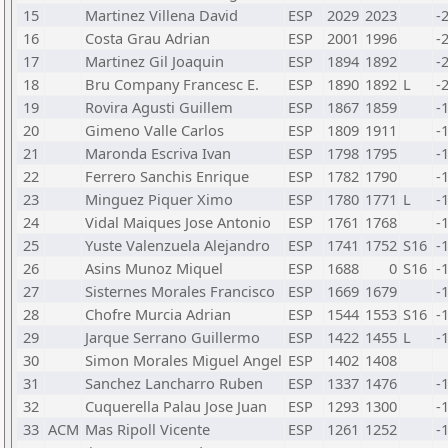
15
Martinez Villena David
ESP
2029
2023
-
16
Costa Grau Adrian
ESP
2001
1996
-
17
Martinez Gil Joaquin
ESP
1894
1892
-
18
Bru Company Francesc E.
ESP
1890
1892
L
-
19
Rovira Agusti Guillem
ESP
1867
1859
-
20
Gimeno Valle Carlos
ESP
1809
1911
-
21
Maronda Escriva Ivan
ESP
1798
1795
-
22
Ferrero Sanchis Enrique
ESP
1782
1790
-
23
Minguez Piquer Ximo
ESP
1780
1771
L
-
24
Vidal Maiques Jose Antonio
ESP
1761
1768
-
25
Yuste Valenzuela Alejandro
ESP
1741
1752
S16
-
26
Asins Munoz Miquel
ESP
1688
0
S16
-
27
Sisternes Morales Francisco
ESP
1669
1679
-
28
Chofre Murcia Adrian
ESP
1544
1553
S16
-
29
Jarque Serrano Guillermo
ESP
1422
1455
L
-
30
Simon Morales Miguel Angel
ESP
1402
1408
31
Sanchez Lancharro Ruben
ESP
1337
1476
-
32
Cuquerella Palau Jose Juan
ESP
1293
1300
-
33
ACM
Mas Ripoll Vicente
ESP
1261
1252
-