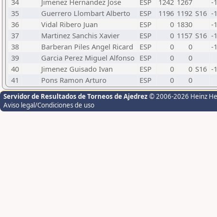
34
Jimenez Hernandez Jose
ESP
1242
1267
-
35
Guerrero Llombart Alberto
ESP
1196
1192
S16
-
36
Vidal Ribero Juan
ESP
0
1830
-
37
Martinez Sanchis Xavier
ESP
0
1157
S16
-
38
Barberan Piles Angel Ricard
ESP
0
0
-
39
Garcia Perez Miguel Alfonso
ESP
0
0
40
Jimenez Guisado Ivan
ESP
0
0
S16
-
41
Pons Ramon Arturo
ESP
0
0
Servidor de Resultados de Torneos de Ajedrez
© 2006-2026 Heinz H
Aviso legal/Condiciones de uso