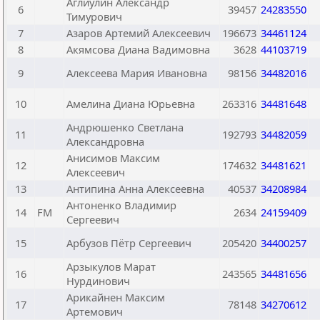
Аглиулин Александр
6
39457
24283550
Тимурович
7
Азаров Артемий Алексеевич
196673
34461124
8
Акямсова Диана Вадимовна
3628
44103719
9
Алексеева Мария Ивановна
98156
34482016
10
Амелина Диана Юрьевна
263316
34481648
Андрюшенко Светлана
11
192793
34482059
Александровна
Анисимов Максим
12
174632
34481621
Алексеевич
13
Антипина Анна Алексеевна
40537
34208984
Антоненко Владимир
14
FM
2634
24159409
Сергеевич
15
Арбузов Пётр Сергеевич
205420
34400257
Арзыкулов Марат
16
243565
34481656
Нурдинович
Арикайнен Максим
17
78148
34270612
Артемович