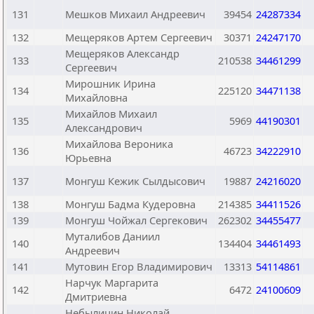
131
Мешков Михаил Андреевич
39454
24287334
132
Мещеряков Артем Сергеевич
30371
24247170
Мещеряков Александр
133
210538
34461299
Сергеевич
Мирошник Ирина
134
225120
34471138
Михайловна
Михайлов Михаил
135
5969
44190301
Александрович
Михайлова Вероника
136
46723
34222910
Юрьевна
137
Монгуш Кежик Сылдысович
19887
24216020
138
Монгуш Бадма Кудеровна
214385
34411526
139
Монгуш Чойжал Сергекович
262302
34455477
Муталибов Даниил
140
134404
34461493
Андреевич
141
Мутовин Егор Владимирович
13313
54114861
Нарчук Маргарита
142
6472
24100609
Дмитриевна
Небылицин Николай