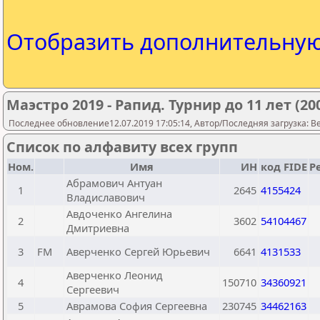
Отобразить дополнительну
Маэстро 2019 - Рапид. Турнир до 11 лет (20
Последнее обновление12.07.2019 17:05:14, Автор/Последняя загрузка: Be
Список по алфавиту всех групп
Ном.
Имя
ИН
код FIDE
Р
Абрамович Антуан
1
2645
4155424
Владиславович
Авдоченко Ангелина
2
3602
54104467
Дмитриевна
3
FM
Аверченко Сергей Юрьевич
6641
4131533
Аверченко Леонид
4
150710
34360921
Сергеевич
5
Аврамова София Сергеевна
230745
34462163