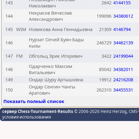
143
2642
4144155
Николаевич
Некрасов Вячеслав
144
199096
34380612
Александрович
145
WIM
Новикова Анна Геннадьевна
21309
4146794
Нурзат Олчей Буян-Бады
146
246729
34462139
кызы
147
FM
Обгольц Эрик Игоревич
3422
24199044
Одарченко Максим
148
85042
34382011
Витальевич
149
Ондар Шуру Артышовна
19912
24216208
Ондар Сенгин-Чангы
150
262310
34455531
Аратович
Показать полный список
сервер Chess-Tournament-Results
© 2006-2026 Heinz Herzog
, CMS-
условия использования