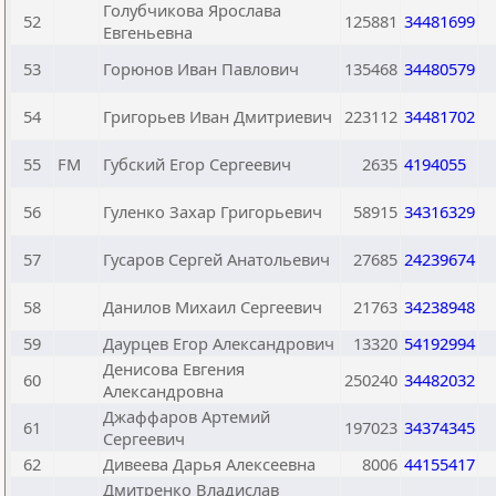
Голубчикова Ярослава
52
125881
34481699
Евгеньевна
53
Горюнов Иван Павлович
135468
34480579
54
Григорьев Иван Дмитриевич
223112
34481702
55
FM
Губский Егор Сергеевич
2635
4194055
56
Гуленко Захар Григорьевич
58915
34316329
57
Гусаров Сергей Анатольевич
27685
24239674
58
Данилов Михаил Сергеевич
21763
34238948
59
Даурцев Егор Александрович
13320
54192994
Денисова Евгения
60
250240
34482032
Александровна
Джаффаров Артемий
61
197023
34374345
Сергеевич
62
Дивеева Дарья Алексеевна
8006
44155417
Дмитренко Владислав