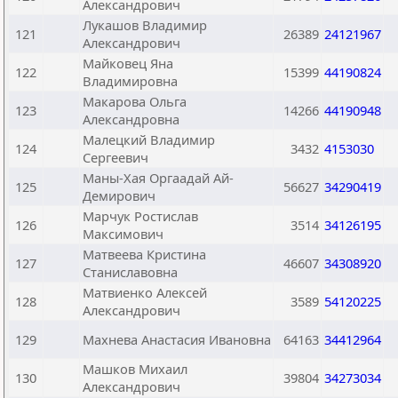
Александрович
Лукашов Владимир
121
26389
24121967
Александрович
Майковец Яна
122
15399
44190824
Владимировна
Макарова Ольга
123
14266
44190948
Александровна
Малецкий Владимир
124
3432
4153030
Сергеевич
Маны-Хая Оргаадай Ай-
125
56627
34290419
Демирович
Марчук Ростислав
126
3514
34126195
Максимович
Матвеева Кристина
127
46607
34308920
Станиславовна
Матвиенко Алексей
128
3589
54120225
Александрович
129
Махнева Анастасия Ивановна
64163
34412964
Машков Михаил
130
39804
34273034
Александрович