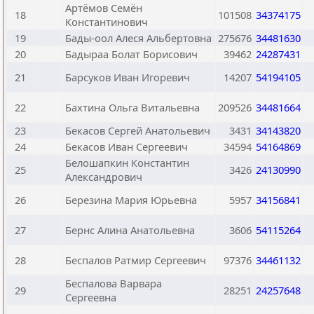
Артёмов Семён
18
101508
34374175
Константинович
19
Бады-оол Алеся Альбертовна
275676
34481630
20
Бадыраа Болат Борисович
39462
24287431
21
Барсуков Иван Игоревич
14207
54194105
22
Бахтина Ольга Витальевна
209526
34481664
23
Бекасов Сергей Анатольевич
3431
34143820
24
Бекасов Иван Сергеевич
34594
54164869
Белошапкин Константин
25
3426
24130990
Александрович
26
Березина Мария Юрьевна
5957
34156841
27
Бернс Алина Анатольевна
3606
54115264
28
Беспалов Ратмир Сергеевич
97376
34461132
Беспалова Варвара
29
28251
24257648
Сергеевна