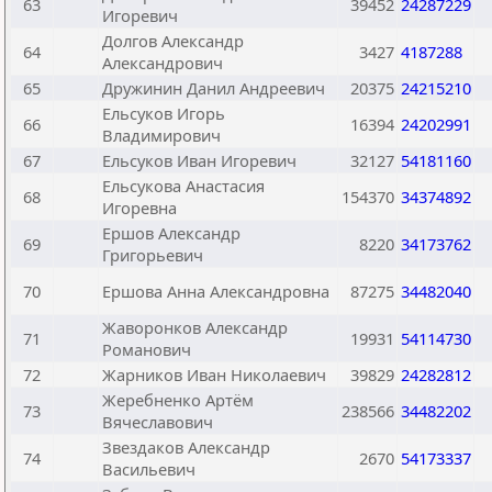
63
39452
24287229
Игоревич
Долгов Александр
64
3427
4187288
Александрович
65
Дружинин Данил Андреевич
20375
24215210
Ельсуков Игорь
66
16394
24202991
Владимирович
67
Ельсуков Иван Игоревич
32127
54181160
Ельсукова Анастасия
68
154370
34374892
Игоревна
Ершов Александр
69
8220
34173762
Григорьевич
70
Ершова Анна Александровна
87275
34482040
Жаворонков Александр
71
19931
54114730
Романович
72
Жарников Иван Николаевич
39829
24282812
Жеребненко Артём
73
238566
34482202
Вячеславович
Звездаков Александр
74
2670
54173337
Васильевич