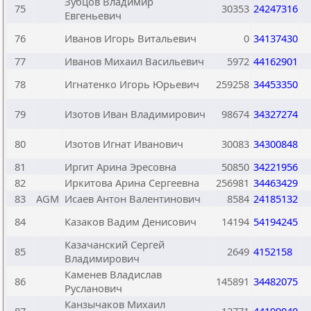
Зубцов Владимир
75
30353
24247316
Евгеньевич
76
Иванов Игорь Витальевич
0
34137430
77
Иванов Михаил Васильевич
5972
44162901
78
Игнатенко Игорь Юрьевич
259258
34453350
79
Изотов Иван Владимирович
98674
34327274
80
Изотов Игнат Иванович
30083
34300848
81
Иргит Арина Эресовна
50850
34221956
82
Иркитова Арина Сергеевна
256981
34463429
83
AGM
Исаев Антон Валентинович
8584
24185132
84
Казаков Вадим Денисович
14194
54194245
Казачанский Сергей
85
2649
4152158
Владимирович
Каменев Владислав
86
145891
34482075
Русланович
Канзычаков Михаил