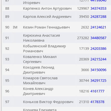
87
12771
44199040
Игоревич
88
Карпенко Антон Артурович
129967
34374353
89
Карпов Алексей Андреевич
39450
24287288
90
IM
Кезин Роман Геннадьевич
2632
24124621
Кирюхина Анастасия
91
273282
34480587
Николаевна
Кобылянский Владимир
92
17139
24203386
Романович
Коваленко Михаил
93
20369
24215244
Сергеевич
Кокодеев Леонид
94
3666
34150096
Дмитриевич
Комаров Святослав
95
30744
34291725
Михайлович
Конев Александр
96
18216
4161777
Дмитриевич
97
Коньков Виктор Федорович
21310
4178378
Корнева Елизавета