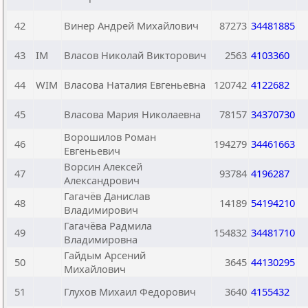
42
Винер Андрей Михайлович
87273
34481885
43
IM
Власов Николай Викторович
2563
4103360
44
WIM
Власова Наталия Евгеньевна
120742
4122682
45
Власова Мария Николаевна
78157
34370730
Ворошилов Роман
46
194279
34461663
Евгеньевич
Ворсин Алексей
47
93784
4196287
Александрович
Гагачёв Данислав
48
14189
54194210
Владимирович
Гагачёва Радмила
49
154832
34481710
Владимировна
Гайдым Арсений
50
3645
44130295
Михайлович
51
Глухов Михаил Федорович
3640
4155432