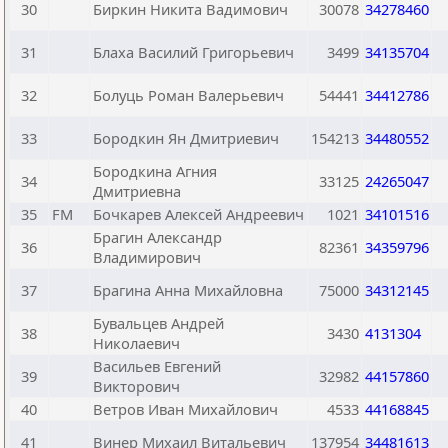
30
Биркин Никита Вадимович
30078
34278460
31
Блаха Василий Григорьевич
3499
34135704
32
Болуць Роман Валерьевич
54441
34412786
33
Бородкин Ян Дмитриевич
154213
34480552
Бородкина Агния
34
33125
24265047
Дмитриевна
35
FM
Бочкарев Алексей Андреевич
1021
34101516
Брагин Александр
36
82361
34359796
Владимирович
37
Брагина Анна Михайловна
75000
34312145
Бувальцев Андрей
38
3430
4131304
Николаевич
Васильев Евгений
39
32982
44157860
Викторович
40
Ветров Иван Михайлович
4533
44168845
41
Винер Михаил Витальевич
137954
34481613