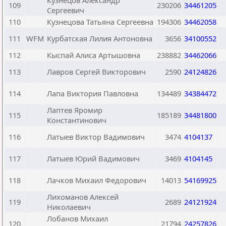
Кузнецов Александр
109
230206
34461205
Сергеевич
110
Кузнецова Татьяна Сергеевна
194306
34462058
111
WFM
Курбатская Лилия Антоновна
3656
34100552
112
Кыспай Алиса Артышовна
238882
34462066
113
Лавров Сергей Викторович
2590
24124826
114
Лапа Виктория Павловна
134489
34384472
Лаптев Яромир
115
185189
34481800
Константинович
116
Латыев Виктор Вадимович
3474
4104137
117
Латыев Юрий Вадимович
3469
4104145
118
Лачков Михаил Федорович
14013
54169925
Лихоманов Алексей
119
2689
24121924
Николаевич
Лобанов Михаил
120
21794
24257826