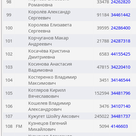
98
33478
24262820
Романовна
Королёв Александр
99
91184
34461442
Сергеевич
Королева Елизавета
100
39595
24286400
Сергеевна
Корчуганов Макар
101
21788
24287318
Андреевич
Косачёва Кристина
102
6583
44155425
Дмитриевна
Косинова Анастасия
103
47815
34220410
Вадимовна
Костеренко Владимир
104
3451
34146544
Максимович
Котляров Кирилл
105
152594
34481796
Вячеславович
Кошелев Владимир
106
3476
34107140
Александрович
107
Кужугет Шойгу Аясович
245022
34481737
Кузнецов Евгений
108
FM
5094
4146603
Михайлович