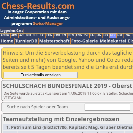
Logged on: Gast
Arabic
ARM
AZE
BIH
BUL
CAT
CHN
CRO
CZE
DEN
ENG
ESP
FAI
FIN
FRA
GER
GRE
INA
I
Home
TurnierDB
Meisterschaft
Foto-Galerie
Meldekartei
El
Hinweis: Um die Serverbelastung durch das tägliche D
Seiten und mehr) von Google, Yahoo und Co zu reduz
bereits seit 5 Tagen beendet sind die Links erst dur
SCHULSCHACH BUNDESFINALE 2019 - Oberst
Die Seite wurde zuletzt aktualisiert am 17.06.2019 11:00:07, Ersteller: Scha
VEIT/GLAN
Suche nach Spieler oder Team
Teamaufstellung mit Einzelergebnissen
1. Petrinum Linz (EloDS:1706, Kapitän: Mag. Gruber Dietmar 