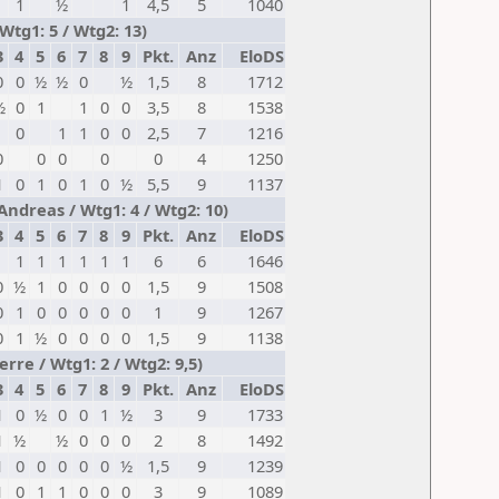
1
½
1
4,5
5
1040
tg1: 5 / Wtg2: 13)
3
4
5
6
7
8
9
Pkt.
Anz
EloDS
0
0
½
½
0
½
1,5
8
1712
½
0
1
1
0
0
3,5
8
1538
0
1
1
0
0
2,5
7
1216
0
0
0
0
0
4
1250
1
0
1
0
1
0
½
5,5
9
1137
Andreas / Wtg1: 4 / Wtg2: 10)
3
4
5
6
7
8
9
Pkt.
Anz
EloDS
1
1
1
1
1
1
6
6
1646
0
½
1
0
0
0
0
1,5
9
1508
0
1
0
0
0
0
0
1
9
1267
0
1
½
0
0
0
0
1,5
9
1138
rre / Wtg1: 2 / Wtg2: 9,5)
3
4
5
6
7
8
9
Pkt.
Anz
EloDS
1
0
½
0
0
1
½
3
9
1733
1
½
½
0
0
0
2
8
1492
1
0
0
0
0
0
½
1,5
9
1239
1
0
1
1
0
0
0
3
9
1089