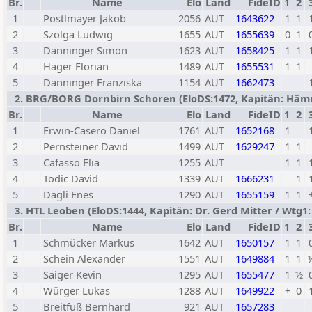
Br.
Name
Elo
Land
FideID
1
2
1
Postlmayer Jakob
2056
AUT
1643622
1
1
2
Szolga Ludwig
1655
AUT
1655639
0
1
3
Danninger Simon
1623
AUT
1658425
1
1
4
Hager Florian
1489
AUT
1655531
1
1
5
Danninger Franziska
1154
AUT
1662473
2. BRG/BORG Dornbirn Schoren (EloDS:1472, Kapitän: Hämme
Br.
Name
Elo
Land
FideID
1
2
1
Erwin-Casero Daniel
1761
AUT
1652168
1
2
Pernsteiner David
1499
AUT
1629247
1
1
3
Cafasso Elia
1255
AUT
1
1
4
Todic David
1339
AUT
1666231
1
5
Dagli Enes
1290
AUT
1655159
1
1
3. HTL Leoben (EloDS:1444, Kapitän: Dr. Gerd Mitter / Wtg1: 
Br.
Name
Elo
Land
FideID
1
2
1
Schmücker Markus
1642
AUT
1650157
1
1
2
Schein Alexander
1551
AUT
1649884
1
1
3
Saiger Kevin
1295
AUT
1655477
1
½
4
Würger Lukas
1288
AUT
1649922
+
0
5
Breitfuß Bernhard
921
AUT
1657283