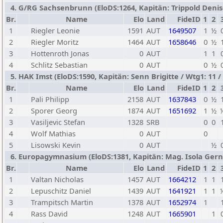
4. G/RG Sachsenbrunn (EloDS:1264, Kapitän: Trippold Denise 
Br.
Name
Elo
Land
FideID
1
2
1
Riegler Leonie
1591
AUT
1649507
1
½
2
Riegler Moritz
1464
AUT
1658646
0
½
3
Hottenroth Jonas
0
AUT
1
1
4
Schlitz Sebastian
0
AUT
0
½
5. HAK Imst (EloDS:1590, Kapitän: Senn Brigitte / Wtg1: 11 /
Br.
Name
Elo
Land
FideID
1
2
1
Pali Philipp
2158
AUT
1637843
0
½
2
Sporer Georg
1874
AUT
1651692
1
½
3
Vasiljevic Stefan
1328
SRB
0
0
4
Wolf Mathias
0
AUT
0
5
Lisowski Kevin
0
AUT
½
6. Europagymnasium (EloDS:1381, Kapitän: Mag. Isola Gernot
Br.
Name
Elo
Land
FideID
1
2
1
Valtan Nicholas
1457
AUT
1664212
1
1
2
Lepuschitz Daniel
1439
AUT
1641921
1
1
3
Trampitsch Martin
1378
AUT
1652974
1
4
Rass David
1248
AUT
1665901
1