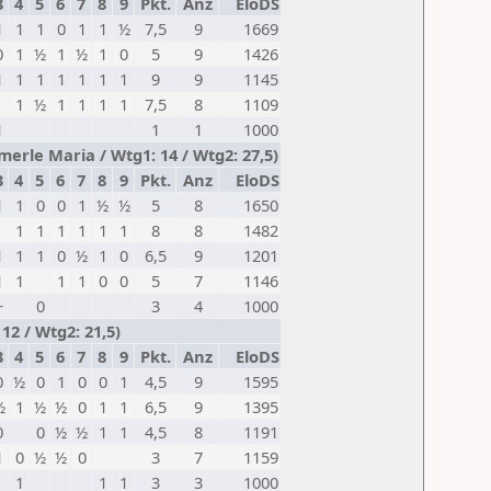
3
4
5
6
7
8
9
Pkt.
Anz
EloDS
1
1
1
0
1
1
½
7,5
9
1669
0
1
½
1
½
1
0
5
9
1426
1
1
1
1
1
1
1
9
9
1145
1
½
1
1
1
1
7,5
8
1109
1
1
1
1000
rle Maria / Wtg1: 14 / Wtg2: 27,5)
3
4
5
6
7
8
9
Pkt.
Anz
EloDS
1
1
0
0
1
½
½
5
8
1650
1
1
1
1
1
1
8
8
1482
1
1
1
0
½
1
0
6,5
9
1201
1
1
1
1
0
0
5
7
1146
+
0
3
4
1000
12 / Wtg2: 21,5)
3
4
5
6
7
8
9
Pkt.
Anz
EloDS
0
½
0
1
0
0
1
4,5
9
1595
½
1
½
½
0
1
1
6,5
9
1395
0
0
½
½
1
1
4,5
8
1191
1
0
½
½
0
3
7
1159
1
1
1
3
3
1000