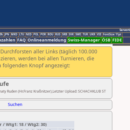
Servert
TA
JPN
MKD
LTU
NED
POL
POR
ROU
RUS
SRB
SVK
SWE
TUR
UKR
VIE
FontSize:11pt
ozahlen
FAQ
Onlineanmeldung
Swiss-Manager
ÖSB
FIDE
urchforsten aller Links (täglich 100.000
ieren, werden bei allen Turnieren, die
ch folgenden Knopf angezeigt:
ufe
chmaty Ruden (Hr.Franz Kraßnitzer),Letzter Upload: SCHACHKLUB ST
Suchen
/ Wtg1: 18 / Wtg2: 30)