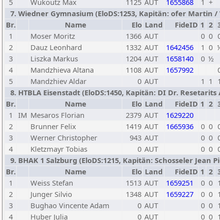
5
Wukoutz Max
1125
AUT
1655868
1
+
7. Wiedner Gymnasium (EloDS:1253, Kapitän: ofer Martin / W
Br.
Name
Elo
Land
FideID
1
2
1
Moser Moritz
1366
AUT
0
0
2
Dauz Leonhard
1332
AUT
1642456
1
0
3
Liszka Markus
1204
AUT
1658140
0
½
4
Mandzhieva Altana
1108
AUT
1657992
5
Mandzhiev Aldar
0
AUT
1
1
8. HTBLA Eisenstadt (EloDS:1450, Kapitän: DI Dr. Resetarits 
Br.
Name
Elo
Land
FideID
1
2
1
IM
Mesaros Florian
2379
AUT
1629220
2
Brunner Felix
1419
AUT
1665936
0
0
3
Werner Christopher
943
AUT
0
0
4
Kletzmayr Tobias
0
AUT
0
0
9. BHAK 1 Salzburg (EloDS:1215, Kapitän: Schosseler Jean Pie
Br.
Name
Elo
Land
FideID
1
2
1
Weiss Stefan
1513
AUT
1659251
0
0
2
Junger Silvio
1348
AUT
1659227
0
0
3
Bughao Vincente Adam
0
AUT
0
0
4
Huber Julia
0
AUT
0
0