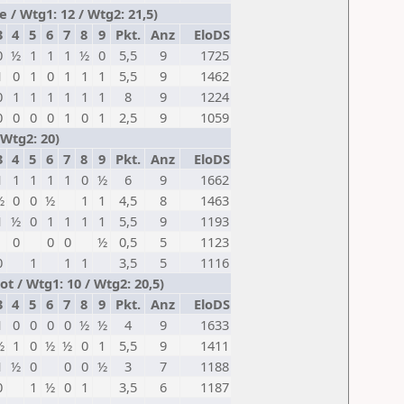
/ Wtg1: 12 / Wtg2: 21,5)
3
4
5
6
7
8
9
Pkt.
Anz
EloDS
0
½
1
1
1
½
0
5,5
9
1725
1
0
1
0
1
1
1
5,5
9
1462
0
1
1
1
1
1
1
8
9
1224
0
0
0
0
1
0
1
2,5
9
1059
 Wtg2: 20)
3
4
5
6
7
8
9
Pkt.
Anz
EloDS
1
1
1
1
1
0
½
6
9
1662
½
0
0
½
1
1
4,5
8
1463
1
½
0
1
1
1
1
5,5
9
1193
0
0
0
½
0,5
5
1123
0
1
1
1
3,5
5
1116
 / Wtg1: 10 / Wtg2: 20,5)
3
4
5
6
7
8
9
Pkt.
Anz
EloDS
1
0
0
0
0
½
½
4
9
1633
½
1
0
½
½
0
1
5,5
9
1411
1
½
0
0
0
½
3
7
1188
0
1
½
0
1
3,5
6
1187