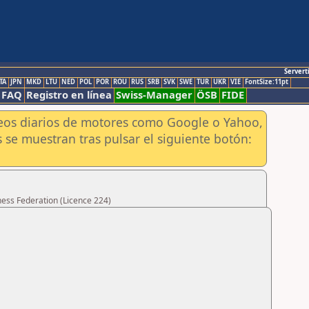
Servert
TA
JPN
MKD
LTU
NED
POL
POR
ROU
RUS
SRB
SVK
SWE
TUR
UKR
VIE
FontSize:11pt
FAQ
Registro en línea
Swiss-Manager
ÖSB
FIDE
aneos diarios de motores como Google o Yahoo,
 se muestran tras pulsar el siguiente botón:
hess Federation (Licence 224)