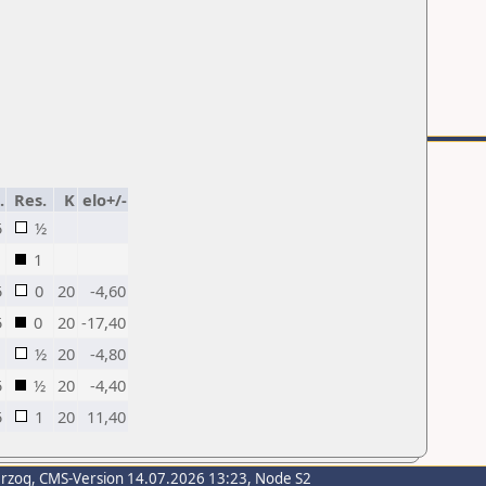
.
Res.
K
elo+/-
5
½
1
5
0
20
-4,60
5
0
20
-17,40
½
20
-4,80
5
½
20
-4,40
5
1
20
11,40
erzog
, CMS-Version 14.07.2026 13:23, Node S2