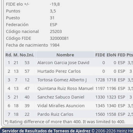
FIDE elo +/-
-19,8
Puntos
3,5
Puesto
31
Federación
ESP
Código nacional
25203
Código FIDE
32000081
Fecha de nacimiento
1984
Rd.
M.
No.Ini.
Nombre
FIDE
EloN
FED
Pts
1
21
53
Alarcon Garcia Jose David
0
0
ESP
3,
2
13
57
Hurtado Perez Carlos
0
0
ESP
3
3
7
12
Tortosa Gomez Alberto J
1728
1718
ESP
3,
4
13
47
Quintana Ruiz Roso Manuel
1197
1196
ESP
3,
5
21
40
Sanchez Sabuco Daniel
1330
1323
ESP
3
6
18
39
Vidal Miralles Asuncion
1345
1340
ESP
3,
7
18
22
Pardo Ruiz Carlos
1560
1558
ESP
2,
*) Rating difference of more than 400. It was limited to 400.
Servidor de Resultados de Torneos de Ajedrez
© 2006-2026 Heinz H