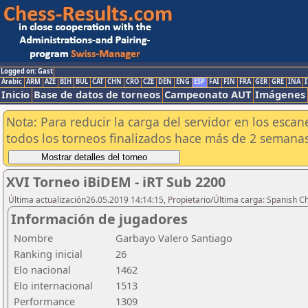
Logged on: Gast
Arabic
ARM
AZE
BIH
BUL
CAT
CHN
CRO
CZE
DEN
ENG
ESP
FAI
FIN
FRA
GER
GRE
INA
I
Inicio
Base de datos de torneos
Campeonato AUT
Imágenes
Nota: Para reducir la carga del servidor en los esc
todos los torneos finalizados hace más de 2 semanas
XVI Torneo iBiDEM - iRT Sub 2200
Última actualización26.05.2019 14:14:15, Propietario/Última carga: Spanish C
Información de jugadores
Nombre
Garbayo Valero Santiago
Ranking inicial
26
Elo nacional
1462
Elo internacional
1513
Performance
1309