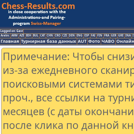
Logged on: Gast
Arabic
ARM
AZE
BIH
BUL
CAT
CHN
CRO
CZE
DEN
ENG
ESP
FAI
FIN
FRA
GER
GRE
INA
I
Главная
Турнирная база данных
AUT
Фото
ЧАВО
Онлайн
Примечание: Чтобы снизи
из-за ежедневного скани
поисковыми системами ти
проч., все ссылки на тур
месяцев (с даты окончан
после клика по данной кн