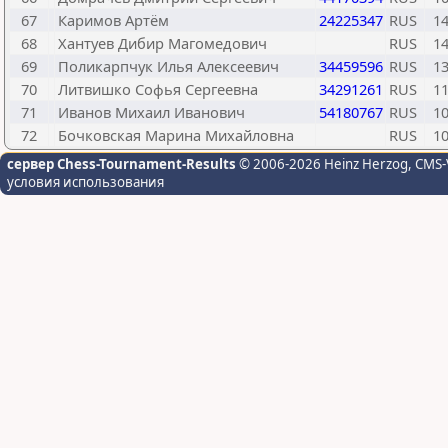
67
Каримов Артём
24225347
RUS
1
68
Хантуев Дибир Магомедович
RUS
1
69
Поликарпчук Илья Алексеевич
34459596
RUS
1
70
Литвишко Софья Сергеевна
34291261
RUS
1
71
Иванов Михаил Иванович
54180767
RUS
1
72
Бочковская Марина Михайловна
RUS
1
сервер Chess-Tournament-Results
© 2006-2026 Heinz Herzog
, CMS-
условия использования