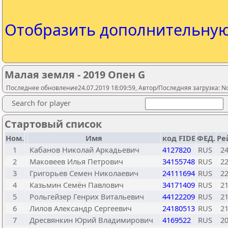
Отобразить дополнительну
Малая земля - 2019 Опен G
Последнее обновление24.07.2019 18:09:59, Автор/Последняя загрузка: N
Search for player
Стартовый список
Ном.
Имя
код FIDE
ФЕД.
Ре
1
Кабанов Николай Аркадьевич
4127820
RUS
2
2
Маковеев Илья Петрович
34155748
RUS
2
3
Григорьев Семен Николаевич
24111694
RUS
2
4
Казьмин Семён Павлович
34171409
RUS
2
5
Рольгейзер Генрих Витальевич
44122209
RUS
2
6
Лилов Александр Сергеевич
24180513
RUS
2
7
Дресвянкин Юрий Владимирович
4169522
RUS
2