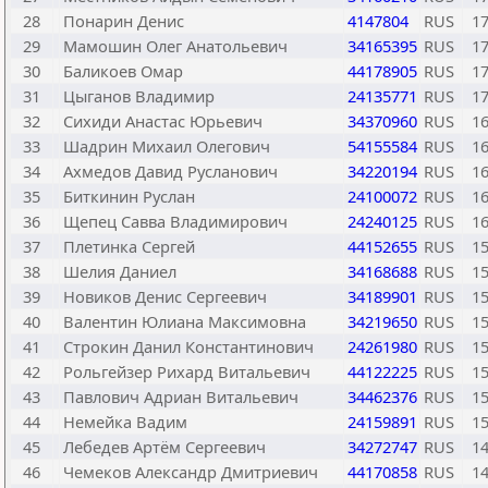
28
Понарин Денис
4147804
RUS
1
29
Мамошин Олег Анатольевич
34165395
RUS
1
30
Баликоев Омар
44178905
RUS
1
31
Цыганов Владимир
24135771
RUS
1
32
Сихиди Анастас Юрьевич
34370960
RUS
1
33
Шадрин Михаил Олегович
54155584
RUS
1
34
Ахмедов Давид Русланович
34220194
RUS
1
35
Биткинин Руслан
24100072
RUS
1
36
Щепец Савва Владимирович
24240125
RUS
1
37
Плетинка Сергей
44152655
RUS
1
38
Шелия Даниел
34168688
RUS
1
39
Новиков Денис Сергеевич
34189901
RUS
1
40
Валентин Юлиана Максимовна
34219650
RUS
1
41
Строкин Данил Константинович
24261980
RUS
1
42
Рольгейзер Рихард Витальевич
44122225
RUS
1
43
Павлович Адриан Витальевич
34462376
RUS
1
44
Немейка Вадим
24159891
RUS
1
45
Лебедев Артём Сергеевич
34272747
RUS
1
46
Чемеков Александр Дмитриевич
44170858
RUS
1