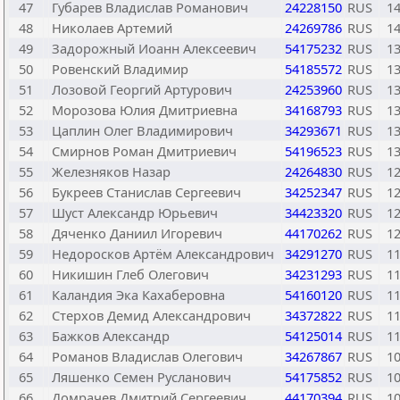
47
Губарев Владислав Романович
24228150
RUS
1
48
Николаев Артемий
24269786
RUS
1
49
Задорожный Иоанн Алексеевич
54175232
RUS
1
50
Ровенский Владимир
54185572
RUS
1
51
Лозовой Георгий Артурович
24253960
RUS
1
52
Морозова Юлия Дмитриевна
34168793
RUS
1
53
Цаплин Олег Владимирович
34293671
RUS
1
54
Смирнов Роман Дмитриевич
54196523
RUS
1
55
Железняков Назар
24264830
RUS
1
56
Букреев Станислав Сергеевич
34252347
RUS
1
57
Шуст Александр Юрьевич
34423320
RUS
1
58
Дяченко Даниил Игоревич
44170262
RUS
1
59
Недоросков Артём Александрович
34291270
RUS
1
60
Никишин Глеб Олегович
34231293
RUS
1
61
Каландия Эка Кахаберовна
54160120
RUS
1
62
Стерхов Демид Александрович
34372822
RUS
1
63
Бажков Александр
54125014
RUS
1
64
Романов Владислав Олегович
34267867
RUS
1
65
Ляшенко Семен Русланович
54175852
RUS
1
66
Домрачев Дмитрий Сергеевич
44170394
RUS
1