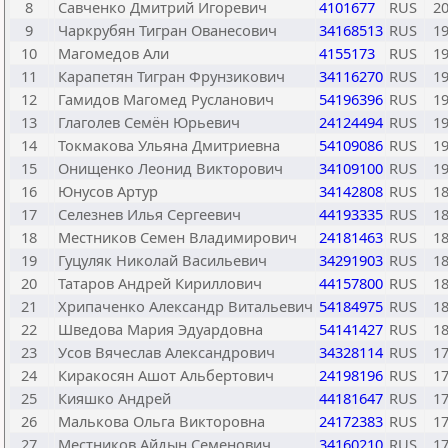
8
Савченко Дмитрий Игоревич
4101677
RUS
2
9
Чаркрубян Тигран Ованесович
34168513
RUS
1
10
Магомедов Али
4155173
RUS
1
11
Карапетян Тигран Фрунзикович
34116270
RUS
1
12
Гамидов Магомед Русланович
54196396
RUS
1
13
Глаголев Семён Юрьевич
24124494
RUS
1
14
Токмакова Ульяна Дмитриевна
54109086
RUS
1
15
Онищенко Леонид Викторович
34109100
RUS
1
16
Юнусов Артур
34142808
RUS
1
17
Селезнев Илья Сергеевич
44193335
RUS
1
18
Местников Семен Владимирович
24181463
RUS
1
19
Гуцуляк Николай Васильевич
34291903
RUS
1
20
Татаров Андрей Кириллович
44157800
RUS
1
21
Хрипаченко Александр Витальевич
54184975
RUS
1
22
Шведова Мария Эдуардовна
54141427
RUS
1
23
Усов Вячеслав Александрович
34328114
RUS
1
24
Киракосян Ашот Альбертович
24198196
RUS
1
25
Кияшко Андрей
44181647
RUS
1
26
Малькова Ольга Викторовна
24172383
RUS
1
27
Местников Айдын Семенович
34160210
RUS
1