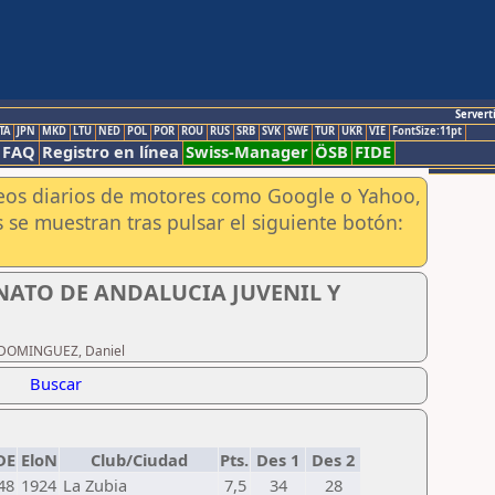
Servert
TA
JPN
MKD
LTU
NED
POL
POR
ROU
RUS
SRB
SVK
SWE
TUR
UKR
VIE
FontSize:11pt
FAQ
Registro en línea
Swiss-Manager
ÖSB
FIDE
aneos diarios de motores como Google o Yahoo,
 se muestran tras pulsar el siguiente botón:
NATO DE ANDALUCIA JUVENIL Y
R DOMINGUEZ, Daniel
Buscar
DE
EloN
Club/Ciudad
Pts.
Des 1
Des 2
48
1924
La Zubia
7,5
34
28