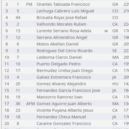
2
1
FM
Orantes Taboada Francisco
GR
22
3
5
Lechuga Cabrero Luis Miguel
CO
21
4
44
Brizuela Rojas Jose Rafael
CO
5
2
Valhondo Morales Ruben
CA
22
6
13
Lorente Serrano Rosa Adela
w
GR
17
7
12
Serrano Almendros Angel
GR
19
8
6
Motos Abellan Daniel
GR
20
9
3
Rodriguez Del Cerro Ricardo
SE
22
10
7
Ledesma Claros Daniel
MA
20
11
10
Puerto Delgado Pedro
CA
19
12
17
Bermudez Ureba Juan Diego
CA
17
13
4
Galvez Extremera Francisco
JA
20
14
20
Gomez Alvarez Alejandro
HU
14
15
11
Fernandez Garcia Francisco Jose
JA
18
16
19
Manzorro Ramirez Ivan
CA
17
17
36
AFM
Gomez Aguirre Juan Alberto
MA
13
18
23
Vicente Puyana Alberto Jesus
CA
17
19
18
Fernandez Checa Manuel
JA
17
20
8
Carame Gonzalez Francisco
CA
19