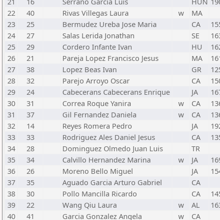
21
16
Serrano Garcia Luis
HUN
19
22
40
Rivas Villegas Laura
w
MA
23
25
Bermudez Ureba Jose Maria
CA
15
24
27
Salas Lerida Jonathan
SE
16
25
29
Cordero Infante Ivan
HU
16
26
21
Pareja Lopez Francisco Jesus
MA
16
27
38
Lopez Beas Ivan
GR
12
28
32
Parejo Arroyo Oscar
CA
15
29
24
Cabecerans Cabecerans Enrique
JA
16
30
31
Correa Roque Yanira
w
CA
13
31
37
Gil Fernandez Daniela
w
CA
13
32
14
Reyes Romera Pedro
JA
19
33
33
Rodriguez Ales Daniel Jesus
CA
13
34
28
Dominguez Olmedo Juan Luis
TR
35
34
Calvillo Hernandez Marina
w
JA
16
36
26
Moreno Bello Miguel
JA
15
37
35
Aguado Garcia Arturo Gabriel
CA
38
30
Pollo Mancilla Ricardo
CA
14
39
22
Wang Qiu Laura
w
AL
16
40
41
Garcia Gonzalez Angela
w
CA