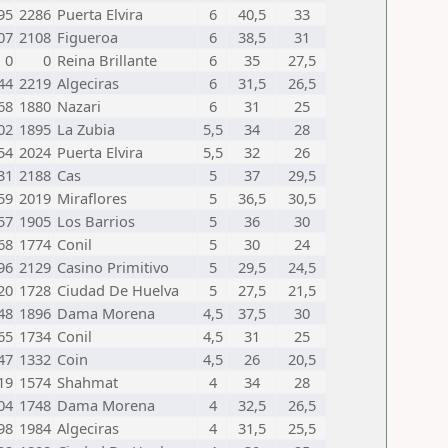
95
2286
Puerta Elvira
6
40,5
33
07
2108
Figueroa
6
38,5
31
0
0
Reina Brillante
6
35
27,5
44
2219
Algeciras
6
31,5
26,5
68
1880
Nazari
6
31
25
02
1895
La Zubia
5,5
34
28
54
2024
Puerta Elvira
5,5
32
26
31
2188
Cas
5
37
29,5
59
2019
Miraflores
5
36,5
30,5
57
1905
Los Barrios
5
36
30
68
1774
Conil
5
30
24
96
2129
Casino Primitivo
5
29,5
24,5
20
1728
Ciudad De Huelva
5
27,5
21,5
48
1896
Dama Morena
4,5
37,5
30
65
1734
Conil
4,5
31
25
47
1332
Coin
4,5
26
20,5
19
1574
Shahmat
4
34
28
04
1748
Dama Morena
4
32,5
26,5
98
1984
Algeciras
4
31,5
25,5