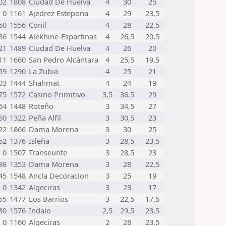
02
1808
Ciudad De Huelva
4
30
25
0
1161
Ajedrez Estepona
4
29
23,5
50
1556
Conil
4
28
22,5
36
1544
Alekhine-Espartinas
4
26,5
20,5
21
1489
Ciudad De Huelva
4
26
20
11
1660
San Pedro Alcántara
4
25,5
19,5
59
1290
La Zubia
4
25
21
03
1444
Shahmat
4
24
19
75
1572
Casino Primitivo
3,5
36,5
29
64
1448
Roteño
3
34,5
27
60
1322
Peña Alfil
3
30,5
23
22
1866
Dama Morena
3
30
25
52
1376
Isleña
3
28,5
23,5
0
1507
Transeunte
3
28,5
23
98
1353
Dama Morena
3
28
22,5
45
1548
Ancla Decoracion
3
25
19
0
1342
Algeciras
3
23
17
55
1477
Los Barrios
3
22,5
17,5
30
1576
Indalo
2,5
29,5
23,5
0
1160
Algeciras
2
28
23,5