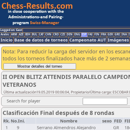
Logged on: Gast
Arabic
ARM
AZE
BIH
BUL
CAT
CHN
CRO
CZE
DEN
ENG
ESP
FAI
FIN
FRA
GER
GRE
INA
I
Inicio
Base de datos de torneos
Campeonato AUT
Imágenes
Nota: Para reducir la carga del servidor en los esc
todos los torneos finalizados hace más de 2 semanas
II OPEN BLITZ ATTENDIS PARALELO CAMPEO
VETERANOS
Última actualización19.05.2019 00:06:04, Propietario/Última carga: ESCOBA
Search for player
Clasificación Final después de 8 rondas
Rk.
No.Ini.
Nombre
sexo
FED
FI
1
9
Serrano Almendros Alejandro
GR
18