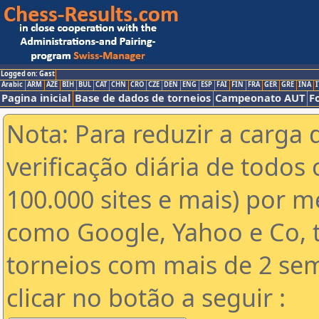
Logged on: Gast
Arabic
ARM
AZE
BIH
BUL
CAT
CHN
CRO
CZE
DEN
ENG
ESP
FAI
FIN
FRA
GER
GRE
INA
I
Pagina inicial
Base de dados de torneios
Campeonato AUT
F
Nota: Para reduzir a carga 
verificação diária de todos 
100.000 sites e mais) por 
como Google, Yahoo e Co, t
torneios com mais de 2 se
clicar no botão a seguir :