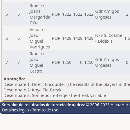
Ribeiro
Joana
Gdr Amigos
5
5
POR
1522
1522
1522
2
Margarida
Urgeses
F Da
Veloso
Joao
Nxv S. Cosme
6
6
POR
1428
1428
1428
1,
Miguel
- Didáxis
Rodrigues
Ribeiro
Joao
Gdr Amigos
7
7
POR
1250
0
1250
0
Miguel
Urgeses
Castro
Anotação:
Desempate 1: Direct Encounter (The results of the players in th
Desempate 2: Koya Tie-Break
Desempate 3: Sonneborn-Berger-Tie-Break variable
Servidor de resultados de torneio de xadrez
© 2006-2026 Heinz Her
Detalhes legais / Termos de uso