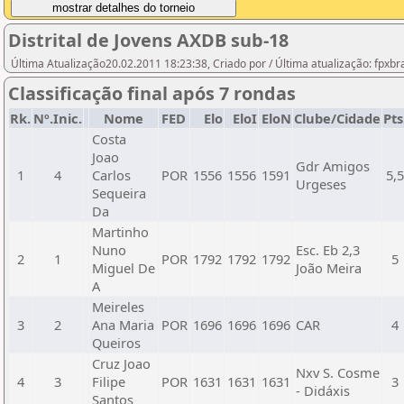
Distrital de Jovens AXDB sub-18
Última Atualização20.02.2011 18:23:38, Criado por / Última atualização: fpxb
Classificação final após 7 rondas
Rk.
Nº.Inic.
Nome
FED
Elo
EloI
EloN
Clube/Cidade
Pts
Costa
Joao
Gdr Amigos
1
4
Carlos
POR
1556
1556
1591
5,
Urgeses
Sequeira
Da
Martinho
Nuno
Esc. Eb 2,3
2
1
POR
1792
1792
1792
5
Miguel De
João Meira
A
Meireles
3
2
Ana Maria
POR
1696
1696
1696
CAR
4
Queiros
Cruz Joao
Nxv S. Cosme
4
3
Filipe
POR
1631
1631
1631
3
- Didáxis
Santos