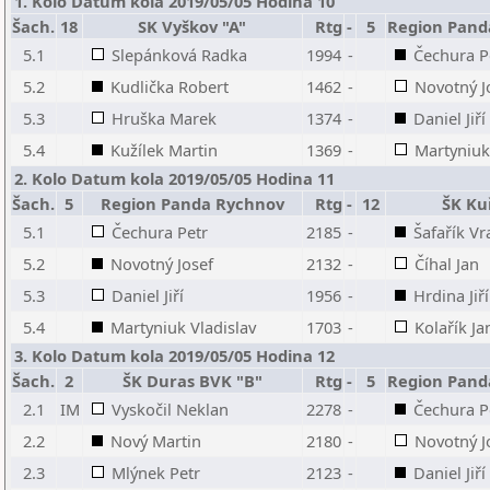
1. Kolo Datum kola 2019/05/05 Hodina 10
Šach.
18
SK Vyškov "A"
Rtg
-
5
Region Pand
5.1
Slepánková Radka
1994
-
Čechura P
5.2
Kudlička Robert
1462
-
Novotný J
5.3
Hruška Marek
1374
-
Daniel Jiří
5.4
Kužílek Martin
1369
-
Martyniuk
2. Kolo Datum kola 2019/05/05 Hodina 11
Šach.
5
Region Panda Rychnov
Rtg
-
12
ŠK Ku
5.1
Čechura Petr
2185
-
Šafařík Vr
5.2
Novotný Josef
2132
-
Číhal Jan
5.3
Daniel Jiří
1956
-
Hrdina Jiří
5.4
Martyniuk Vladislav
1703
-
Kolařík Ja
3. Kolo Datum kola 2019/05/05 Hodina 12
Šach.
2
ŠK Duras BVK "B"
Rtg
-
5
Region Pand
2.1
IM
Vyskočil Neklan
2278
-
Čechura P
2.2
Nový Martin
2180
-
Novotný J
2.3
Mlýnek Petr
2123
-
Daniel Jiří