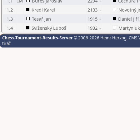
1.1
IM
Bureš Jaroslav
2294
-
Čechura P
1.2
Kredl Karel
2133
-
Novotný J
1.3
Tesař Jan
1915
-
Daniel Jiří
1.4
Svíženský Luboš
1932
-
Martyniuk
Chess-Tournament-Results-Server
© 2006-2026 Heinz Herzog
, CMS-
tiráž