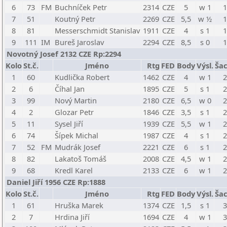
6
73
FM
Buchníček Petr
2314
CZE
5
w 1
1
7
51
Koutný Petr
2269
CZE
5,5
w ½
1
8
81
Messerschmidt Stanislav
1911
CZE
4
s 1
1
9
111
IM
Bureš Jaroslav
2294
CZE
8,5
s 0
1
Novotný Josef 2132 CZE Rp:2294
Kolo
St.č.
Jméno
Rtg
FED
Body
Výsl.
Šac
1
60
Kudlička Robert
1462
CZE
4
w 1
2
2
6
Číhal Jan
1895
CZE
5
s 1
2
3
99
Nový Martin
2180
CZE
6,5
w 0
2
4
2
Glozar Petr
1846
CZE
3,5
s 1
2
5
11
Sysel Jiří
1939
CZE
5,5
w 1
2
6
74
Šípek Michal
1987
CZE
4
s 1
2
7
52
FM
Mudrák Josef
2221
CZE
6
s 1
2
8
82
Lakatoš Tomáš
2008
CZE
4,5
w 1
2
9
68
Kredl Karel
2133
CZE
6
w 1
2
Daniel Jiří 1956 CZE Rp:1888
Kolo
St.č.
Jméno
Rtg
FED
Body
Výsl.
Šac
1
61
Hruška Marek
1374
CZE
1,5
s 1
3
2
7
Hrdina Jiří
1694
CZE
4
w 1
3