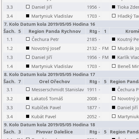
3.3
Daniel Jiří
1956
-
Tioka Zde
3.4
Martyniuk Vladislav
1703
-
Hladký Ta
7. Kolo Datum kola 2019/05/05 Hodina 16
Šach.
5
Region Panda Rychnov
Rtg
-
1
Kromě
1.1
Čechura Petr
2185
-
Koutný Pe
1.2
Novotný Josef
2132
-
FM
Mudrák Jo
1.3
Daniel Jiří
1956
-
FM
Karlík Vla
1.4
Martyniuk Vladislav
1703
-
Beneš Mir
8. Kolo Datum kola 2019/05/05 Hodina 17
Šach.
7
Orel Ořechov
Rtg
-
5
Region Pand
3.1
Messerschmidt Stanislav
1911
-
Čechura P
3.2
Lakatoš Tomáš
2008
-
Novotný J
3.3
Kubíček Pavel
1877
-
Daniel Jiří
3.4
Kubát Pavel
2052
-
Martyniuk
9. Kolo Datum kola 2019/05/05 Hodina 18
Šach.
3
Pivovar Dalešice
Rtg
-
5
Region Pand