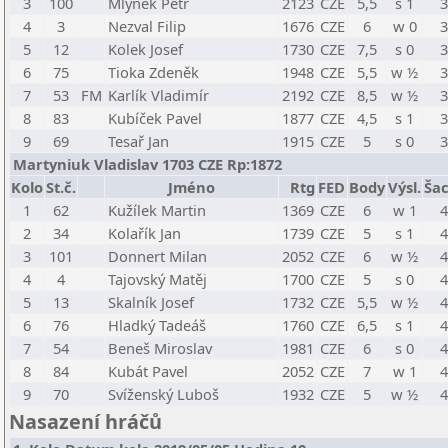
3
100
Mlýnek Petr
2123
CZE
5,5
s 1
3
4
3
Nezval Filip
1676
CZE
6
w 0
3
5
12
Kolek Josef
1730
CZE
7,5
s 0
3
6
75
Tioka Zdeněk
1948
CZE
5,5
w ½
3
7
53
FM
Karlík Vladimír
2192
CZE
8,5
w ½
3
8
83
Kubíček Pavel
1877
CZE
4,5
s 1
3
9
69
Tesař Jan
1915
CZE
5
s 0
3
Martyniuk Vladislav 1703 CZE Rp:1872
Kolo
St.č.
Jméno
Rtg
FED
Body
Výsl.
Šac
1
62
Kužílek Martin
1369
CZE
6
w 1
4
2
34
Kolařík Jan
1739
CZE
5
s 1
4
3
101
Donnert Milan
2052
CZE
6
w ½
4
4
4
Tajovský Matěj
1700
CZE
5
s 0
4
5
13
Skalník Josef
1732
CZE
5,5
w ½
4
6
76
Hladký Tadeáš
1760
CZE
6,5
s 1
4
7
54
Beneš Miroslav
1981
CZE
6
s 0
4
8
84
Kubát Pavel
2052
CZE
7
w 1
4
9
70
Svíženský Luboš
1932
CZE
5
w ½
4
Nasazení hráčů