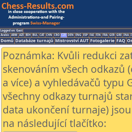
Logged on: Gast
Arabic
ARM
AZE
BIH
BUL
CAT
CHN
CRO
CZE
DEN
ENG
ESP
FAI
FIN
FRA
GER
GRE
INA
I
Domů
Databáze turnajů
Mistrovství AUT
Fotogalerie
FAQ
On
Poznámka: Kvůli redukci za
skenováním všech odkazů (
a více) a vyhledávačů typu 
všechny odkazy turnajů star
data ukončení turnaje) jsou
na následující tlačítko: