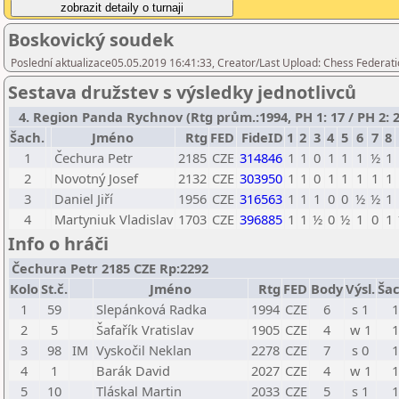
Boskovický soudek
Poslední aktualizace05.05.2019 16:41:33, Creator/Last Upload: Chess Federati
Sestava družstev s výsledky jednotlivců
4. Region Panda Rychnov (Rtg prům.:1994, PH 1: 17 / PH 2: 2
Šach.
Jméno
Rtg
FED
FideID
1
2
3
4
5
6
7
8
1
Čechura Petr
2185
CZE
314846
1
1
0
1
1
1
½
1
2
Novotný Josef
2132
CZE
303950
1
1
0
1
1
1
1
1
3
Daniel Jiří
1956
CZE
316563
1
1
1
0
0
½
½
1
4
Martyniuk Vladislav
1703
CZE
396885
1
1
½
0
½
1
0
1
Info o hráči
Čechura Petr 2185 CZE Rp:2292
Kolo
St.č.
Jméno
Rtg
FED
Body
Výsl.
Šac
1
59
Slepánková Radka
1994
CZE
6
s 1
1
2
5
Šafařík Vratislav
1905
CZE
4
w 1
1
3
98
IM
Vyskočil Neklan
2278
CZE
7
s 0
1
4
1
Barák David
2027
CZE
4
w 1
1
5
10
Tláskal Martin
2033
CZE
5
s 1
1