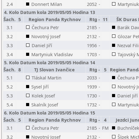
2.4
Donnert Milan
2052
-
Martyniuk
4. Kolo Datum kola 2019/05/05 Hodina 13
Šach.
5
Region Panda Rychnov
Rtg
-
11
ŠK Duras 
3.1
Čechura Petr
2185
-
Barák Dav
3.2
Novotný Josef
2132
-
Glozar Pe
3.3
Daniel Jiří
1956
-
Nezval Fil
3.4
Martyniuk Vladislav
1703
-
Tajovský 
5. Kolo Datum kola 2019/05/05 Hodina 14
Šach.
8
TJ Slovan Ivančice
Rtg
-
5
Region Pand
5.1
Tláskal Martin
2033
-
Čechura P
5.2
Sysel Jiří
1939
-
Novotný J
5.3
Kolek Josef
1730
-
Daniel Jiří
5.4
Skalník Josef
1732
-
Martyniuk
6. Kolo Datum kola 2019/05/05 Hodina 15
Šach.
5
Region Panda Rychnov
Rtg
-
4
Jezdci Jun
3.1
Čechura Petr
2185
-
FM
Buchníček
3.2
Novotný Josef
2132
-
Šípek Mic