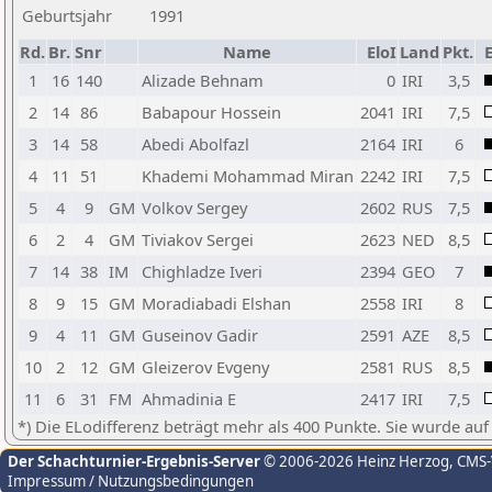
Geburtsjahr
1991
Rd.
Br.
Snr
Name
EloI
Land
Pkt.
E
1
16
140
Alizade Behnam
0
IRI
3,5
2
14
86
Babapour Hossein
2041
IRI
7,5
3
14
58
Abedi Abolfazl
2164
IRI
6
4
11
51
Khademi Mohammad Miran
2242
IRI
7,5
5
4
9
GM
Volkov Sergey
2602
RUS
7,5
6
2
4
GM
Tiviakov Sergei
2623
NED
8,5
7
14
38
IM
Chighladze Iveri
2394
GEO
7
8
9
15
GM
Moradiabadi Elshan
2558
IRI
8
9
4
11
GM
Guseinov Gadir
2591
AZE
8,5
10
2
12
GM
Gleizerov Evgeny
2581
RUS
8,5
11
6
31
FM
Ahmadinia E
2417
IRI
7,5
*) Die ELodifferenz beträgt mehr als 400 Punkte. Sie wurde auf
Der Schachturnier-Ergebnis-Server
© 2006-2026 Heinz Herzog
, CMS
Impressum / Nutzungsbedingungen