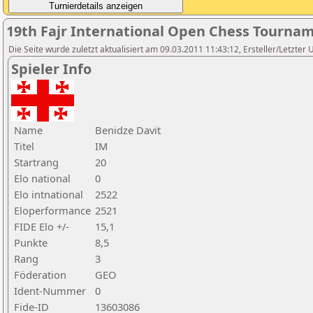
19th Fajr International Open Chess Tourna
Die Seite wurde zuletzt aktualisiert am 09.03.2011 11:43:12, Ersteller/Letzter
Spieler Info
Name
Benidze Davit
Titel
IM
Startrang
20
Elo national
0
Elo intnational
2522
Eloperformance
2521
FIDE Elo +/-
15,1
Punkte
8,5
Rang
3
Föderation
GEO
Ident-Nummer
0
Fide-ID
13603086