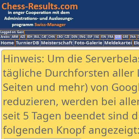
Logged on: Gast
Arabic
ARM
AZE
BIH
BUL
CAT
CHN
CRO
CZE
DEN
ENG
ESP
FAI
FIN
FRA
GER
GRE
INA
I
Home
TurnierDB
Meisterschaft
Foto-Galerie
Meldekartei
El
Hinweis: Um die Serverbela
tägliche Durchforsten aller 
Seiten und mehr) von Goog
reduzieren, werden bei alle
seit 5 Tagen beendet sind d
folgenden Knopf angezeigt