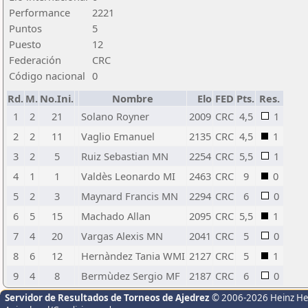
Performance
2221
Puntos
5
Puesto
12
Federación
CRC
Código nacional
0
Rd.
M.
No.Ini.
Nombre
Elo
FED
Pts.
Res.
1
2
21
Solano Royner
2009
CRC
4,5
1
2
2
11
Vaglio Emanuel
2135
CRC
4,5
1
3
2
5
Ruiz Sebastian MN
2254
CRC
5,5
1
4
1
1
Valdès Leonardo MI
2463
CRC
9
0
5
2
3
Maynard Francis MN
2294
CRC
6
0
6
5
15
Machado Allan
2095
CRC
5,5
1
7
4
20
Vargas Alexis MN
2041
CRC
5
0
8
6
12
Hernàndez Tania WMI
2127
CRC
5
1
9
4
8
Bermùdez Sergio MF
2187
CRC
6
0
Servidor de Resultados de Torneos de Ajedrez
© 2006-2026 Heinz H