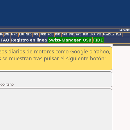
Servert
TA
JPN
MKD
LTU
NED
POL
POR
ROU
RUS
SRB
SVK
SWE
TUR
UKR
VIE
FontSize:11pt
FAQ
Registro en línea
Swiss-Manager
ÖSB
FIDE
aneos diarios de motores como Google o Yahoo,
 se muestran tras pulsar el siguiente botón:
opolitano