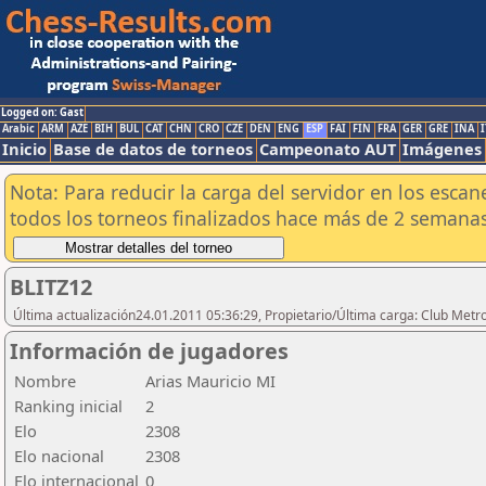
Logged on: Gast
Arabic
ARM
AZE
BIH
BUL
CAT
CHN
CRO
CZE
DEN
ENG
ESP
FAI
FIN
FRA
GER
GRE
INA
I
Inicio
Base de datos de torneos
Campeonato AUT
Imágenes
Nota: Para reducir la carga del servidor en los esc
todos los torneos finalizados hace más de 2 semanas
BLITZ12
Última actualización24.01.2011 05:36:29, Propietario/Última carga: Club Metr
Información de jugadores
Nombre
Arias Mauricio MI
Ranking inicial
2
Elo
2308
Elo nacional
2308
Elo internacional
0