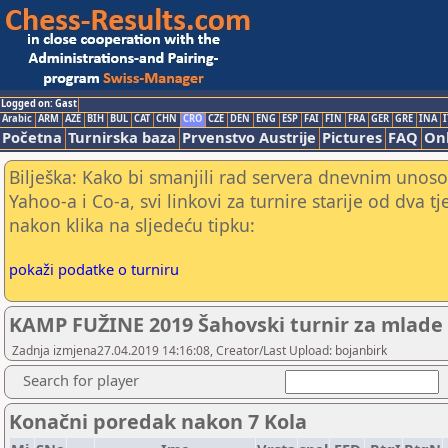
Logged on: Gast
Arabic
ARM
AZE
BIH
BUL
CAT
CHN
CRO
CZE
DEN
ENG
ESP
FAI
FIN
FRA
GER
GRE
INA
I
Početna
Turnirska baza
Prvenstvo Austrije
Pictures
FAQ
Onl
Bilješka: Kako bi smanjili rad servera dnevnim unoso
Yahoo-a i Co-a, svi linkovi za turnire starije od dva t
nakon klika na sljedeću tipku:
pokaži podatke o turniru
KAMP FUŽINE 2019 Šahovski turnir za mlade
Zadnja izmjena27.04.2019 14:16:08, Creator/Last Upload: bojanbirk
Search for player
Konačni poredak nakon 7 Kola