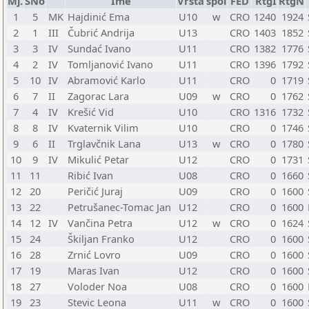
Mj.
SNo
Ime
Vrsta
spol
FED
RtgI
RtgN
1
5
MK
Hajdinić Ema
U10
w
CRO
1240
1924
2
1
III
Čubrić Andrija
U13
CRO
1403
1852
3
3
IV
Sundać Ivano
U11
CRO
1382
1776
4
2
IV
Tomljanović Ivano
U11
CRO
1396
1792
5
10
IV
Abramović Karlo
U11
CRO
0
1719
6
7
II
Zagorac Lara
U09
w
CRO
0
1762
7
4
IV
Krešić Vid
U10
CRO
1316
1732
8
8
IV
Kvaternik Vilim
U10
CRO
0
1746
9
6
II
Trglavčnik Lana
U13
w
CRO
0
1780
10
9
IV
Mikulić Petar
U12
CRO
0
1731
11
11
Ribić Ivan
U08
CRO
0
1660
12
20
Peričić Juraj
U09
CRO
0
1600
13
22
Petrušanec-Tomac Jan
U12
CRO
0
1600
14
12
IV
Vančina Petra
U12
w
CRO
0
1624
15
24
Škiljan Franko
U12
CRO
0
1600
16
28
Zrnić Lovro
U09
CRO
0
1600
17
19
Maras Ivan
U12
CRO
0
1600
18
27
Voloder Noa
U08
CRO
0
1600
19
23
Stevic Leona
U11
w
CRO
0
1600