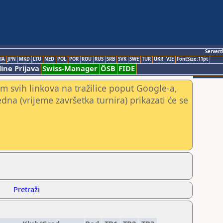
Servert
TA
JPN
MKD
LTU
NED
POL
POR
ROU
RUS
SRB
SVK
SWE
TUR
UKR
VIE
FontSize:11pt
ine Prijava
Swiss-Manager
ÖSB
FIDE
m svih linkova na tražilice poput Google-a,
jedna (vrijeme završetka turnira) prikazati će se
Pretraži