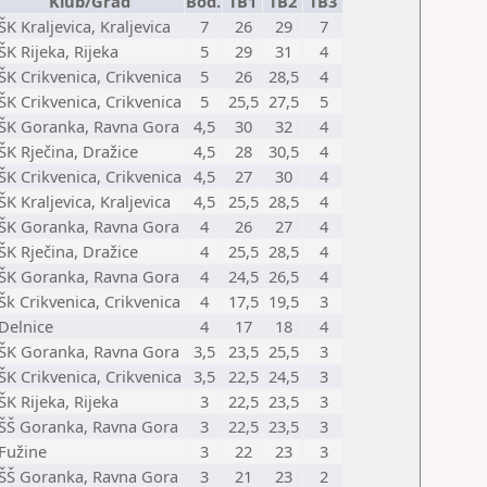
Klub/Grad
Bod.
TB1
TB2
TB3
ŠK Kraljevica, Kraljevica
7
26
29
7
ŠK Rijeka, Rijeka
5
29
31
4
ŠK Crikvenica, Crikvenica
5
26
28,5
4
ŠK Crikvenica, Crikvenica
5
25,5
27,5
5
ŠK Goranka, Ravna Gora
4,5
30
32
4
ŠK Rječina, Dražice
4,5
28
30,5
4
ŠK Crikvenica, Crikvenica
4,5
27
30
4
ŠK Kraljevica, Kraljevica
4,5
25,5
28,5
4
ŠK Goranka, Ravna Gora
4
26
27
4
ŠK Rječina, Dražice
4
25,5
28,5
4
ŠK Goranka, Ravna Gora
4
24,5
26,5
4
Šk Crikvenica, Crikvenica
4
17,5
19,5
3
Delnice
4
17
18
4
ŠK Goranka, Ravna Gora
3,5
23,5
25,5
3
ŠK Crikvenica, Crikvenica
3,5
22,5
24,5
3
ŠK Rijeka, Rijeka
3
22,5
23,5
3
ŠŠ Goranka, Ravna Gora
3
22,5
23,5
3
Fužine
3
22
23
3
ŠŠ Goranka, Ravna Gora
3
21
23
2