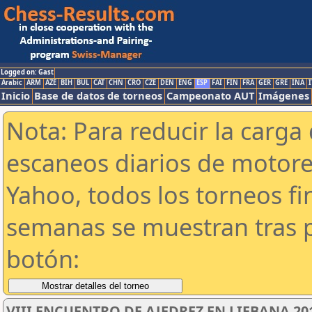
Logged on: Gast
Arabic
ARM
AZE
BIH
BUL
CAT
CHN
CRO
CZE
DEN
ENG
ESP
FAI
FIN
FRA
GER
GRE
INA
I
Inicio
Base de datos de torneos
Campeonato AUT
Imágenes
Nota: Para reducir la carga 
escaneos diarios de motor
Yahoo, todos los torneos f
semanas se muestran tras p
botón:
VIII ENCUENTRO DE AJEDREZ EN LIEBANA 201