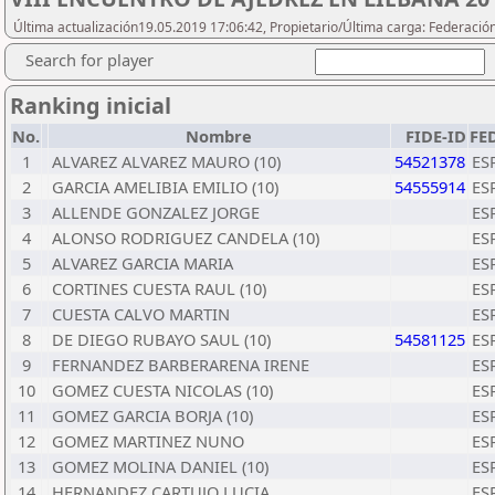
Última actualización19.05.2019 17:06:42, Propietario/Última carga: Federació
Search for player
Ranking inicial
No.
Nombre
FIDE-ID
FE
1
ALVAREZ ALVAREZ MAURO (10)
54521378
ES
2
GARCIA AMELIBIA EMILIO (10)
54555914
ES
3
ALLENDE GONZALEZ JORGE
ES
4
ALONSO RODRIGUEZ CANDELA (10)
ES
5
ALVAREZ GARCIA MARIA
ES
6
CORTINES CUESTA RAUL (10)
ES
7
CUESTA CALVO MARTIN
ES
8
DE DIEGO RUBAYO SAUL (10)
54581125
ES
9
FERNANDEZ BARBERARENA IRENE
ES
10
GOMEZ CUESTA NICOLAS (10)
ES
11
GOMEZ GARCIA BORJA (10)
ES
12
GOMEZ MARTINEZ NUNO
ES
13
GOMEZ MOLINA DANIEL (10)
ES
14
HERNANDEZ CARTUJO LUCIA
ES