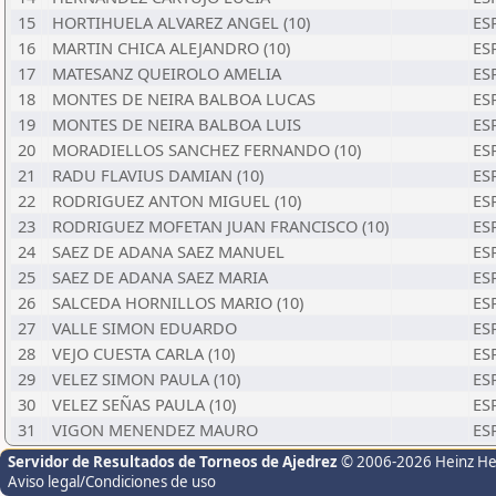
15
HORTIHUELA ALVAREZ ANGEL (10)
ES
16
MARTIN CHICA ALEJANDRO (10)
ES
17
MATESANZ QUEIROLO AMELIA
ES
18
MONTES DE NEIRA BALBOA LUCAS
ES
19
MONTES DE NEIRA BALBOA LUIS
ES
20
MORADIELLOS SANCHEZ FERNANDO (10)
ES
21
RADU FLAVIUS DAMIAN (10)
ES
22
RODRIGUEZ ANTON MIGUEL (10)
ES
23
RODRIGUEZ MOFETAN JUAN FRANCISCO (10)
ES
24
SAEZ DE ADANA SAEZ MANUEL
ES
25
SAEZ DE ADANA SAEZ MARIA
ES
26
SALCEDA HORNILLOS MARIO (10)
ES
27
VALLE SIMON EDUARDO
ES
28
VEJO CUESTA CARLA (10)
ES
29
VELEZ SIMON PAULA (10)
ES
30
VELEZ SEÑAS PAULA (10)
ES
31
VIGON MENENDEZ MAURO
ES
Servidor de Resultados de Torneos de Ajedrez
© 2006-2026 Heinz H
Aviso legal/Condiciones de uso