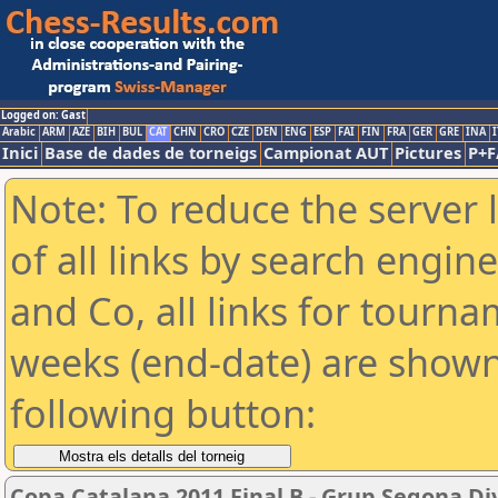
Logged on: Gast
Arabic
ARM
AZE
BIH
BUL
CAT
CHN
CRO
CZE
DEN
ENG
ESP
FAI
FIN
FRA
GER
GRE
INA
I
Inici
Base de dades de torneigs
Campionat AUT
Pictures
P+F
Note: To reduce the server 
of all links by search engin
and Co, all links for tourn
weeks (end-date) are shown 
following button:
Copa Catalana 2011 Final B - Grup Segona Div