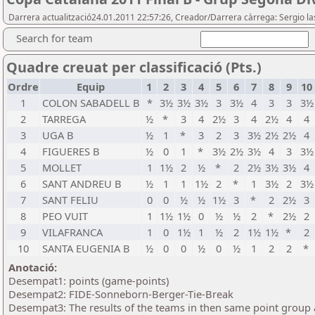
Darrera actualització24.01.2011 22:57:26, Creador/Darrera càrrega: Sergio la
Search for team
Quadre creuat per classificació (Pts.)
Ordre
Equip
1
2
3
4
5
6
7
8
9
10
1
COLON SABADELL B
*
3½
3½
3½
3
3½
4
3
3
3½
2
TARREGA
½
*
3
4
2½
3
4
2½
4
4
3
UGA B
½
1
*
3
2
3
3½
2½
2½
4
4
FIGUERES B
½
0
1
*
3½
2½
3½
4
3
3½
5
MOLLET
1
1½
2
½
*
2
2½
3½
3½
4
6
SANT ANDREU B
½
1
1
1½
2
*
1
3½
2
3½
7
SANT FELIU
0
0
½
½
1½
3
*
2
2½
3
8
PEO VUIT
1
1½
1½
0
½
½
2
*
2½
2
9
VILAFRANCA
1
0
1½
1
½
2
1½
1½
*
2
10
SANTA EUGENIA B
½
0
0
½
0
½
1
2
2
*
Anotació:
Desempat1: points (game-points)
Desempat2: FIDE-Sonneborn-Berger-Tie-Break
Desempat3: The results of the teams in then same point group