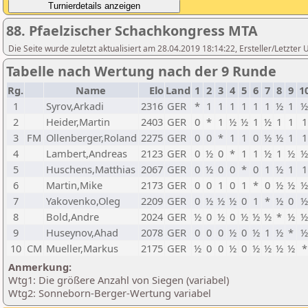
88. Pfaelzischer Schachkongress MTA
Die Seite wurde zuletzt aktualisiert am 28.04.2019 18:14:22, Ersteller/Letzte
Tabelle nach Wertung nach der 9 Runde
Rg.
Name
Elo
Land
1
2
3
4
5
6
7
8
9
1
1
Syrov,Arkadi
2316
GER
*
1
1
1
1
1
1
½
1
2
Heider,Martin
2403
GER
0
*
1
½
½
1
½
1
1
1
3
FM
Ollenberger,Roland
2275
GER
0
0
*
1
1
0
½
½
1
1
4
Lambert,Andreas
2123
GER
0
½
0
*
1
1
½
1
½
5
Huschens,Matthias
2067
GER
0
½
0
0
*
0
1
½
1
1
6
Martin,Mike
2173
GER
0
0
1
0
1
*
0
½
½
7
Yakovenko,Oleg
2209
GER
0
½
½
½
0
1
*
½
0
8
Bold,Andre
2024
GER
½
0
½
0
½
½
½
*
½
9
Huseynov,Ahad
2078
GER
0
0
0
½
0
½
1
½
*
10
CM
Mueller,Markus
2175
GER
½
0
0
½
0
½
½
½
½
*
Anmerkung:
Wtg1: Die größere Anzahl von Siegen (variabel)
Wtg2: Sonneborn-Berger-Wertung variabel