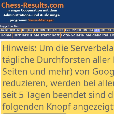
Logged on: Gast
Arabic
ARM
AZE
BIH
BUL
CAT
CHN
CRO
CZE
DEN
ENG
ESP
FAI
FIN
FRA
GER
GRE
INA
I
Home
TurnierDB
Meisterschaft
Foto-Galerie
Meldekartei
El
Hinweis: Um die Serverbel
tägliche Durchforsten aller 
Seiten und mehr) von Goog
reduzieren, werden bei alle
seit 5 Tagen beendet sind d
folgenden Knopf angezeigt