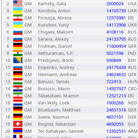
2
GM
Kamsky, Gata
2000024
USA
3
GM
Korobov, Anton
14105730
UKR
4
GM
Firouzja, Alireza
12573981
IRI
5
GM
Kuzubov, Yuriy
14112906
UKR
6
GM
Chigaev, Maksim
4108116
RUS
7
GM
Sarana, Alexey
24133795
RUS
8
GM
Fridman, Daniel
11600454
GER
9
GM
Sethuraman, S.P.
5021596
IND
10
GM
Predojevic, Borki
930849
BIH
11
GM
Esipenko, Andrey
24175439
RUS
12
GM
Heimann, Andreas
24624632
GER
13
GM
Banusz, Tamas
722413
HUN
14
GM
Bosiocic, Marin
14507927
CRO
15
GM
Tabatabaei, M.amin
12521213
IRI
16
GM
Van Wely, Loek
1000268
NED
17
GM
Bluebaum, Matthias
24651516
GER
18
GM
Svane, Rasmus
4657101
GER
19
GM
Bogner, Sebastian
4692055
SUI
20
GM
Ter-Sahakyan, Samvel
13302531
ARM