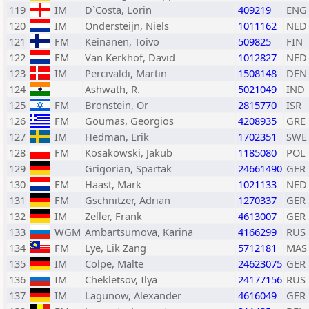
119
IM
D`Costa, Lorin
409219
ENG
120
IM
Ondersteijn, Niels
1011162
NED
121
FM
Keinanen, Toivo
509825
FIN
122
FM
Van Kerkhof, David
1012827
NED
123
IM
Percivaldi, Martin
1508148
DEN
124
Ashwath, R.
5021049
IND
125
FM
Bronstein, Or
2815770
ISR
126
FM
Goumas, Georgios
4208935
GRE
127
IM
Hedman, Erik
1702351
SWE
128
FM
Kosakowski, Jakub
1185080
POL
129
Grigorian, Spartak
24661490
GER
130
FM
Haast, Mark
1021133
NED
131
FM
Gschnitzer, Adrian
1270337
GER
132
IM
Zeller, Frank
4613007
GER
133
WGM
Ambartsumova, Karina
4166299
RUS
134
FM
Lye, Lik Zang
5712181
MAS
135
IM
Colpe, Malte
24623075
GER
136
IM
Chekletsov, Ilya
24177156
RUS
137
IM
Lagunow, Alexander
4616049
GER