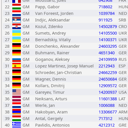
21
GM
Moussard, Jules
642908
FRA
22
GM
Papp, Gabor
718602
HUN
23
GM
Van Foreest, Jorden
1039784
NED
24
GM
Indjic, Aleksandar
911925
SRB
25
GM
Kozul, Zdenko
14502879
CRO
26
GM
Sumets, Andrey
14105500
UKR
27
GM
Bernadskiy, Vitaliy
14100371
UKR
28
GM
Donchenko, Alexander
24603295
GER
29
GM
Buhmann, Rainer
4651340
GER
30
GM
Goganov, Aleksey
24109959
RUS
31
GM
Lopez Martinez, Josep Manuel
2212943
ESP
32
GM
Schroeder, Jan-Christian
24662259
GER
33
GM
Wagner, Dennis
24650684
GER
34
GM
Kollars, Dmitrij
12909572
GER
35
GM
Gareyev, Timur
14200937
USA
36
GM
Neiksans, Arturs
11601388
LAT
37
GM
Werle, Jan
1006088
NED
38
GM
Hakobyan, Aram
13306677
ARM
39
GM
Antal, Gergely
717312
HUN
40
GM
Pavlidis, Antonios
4212312
GRE