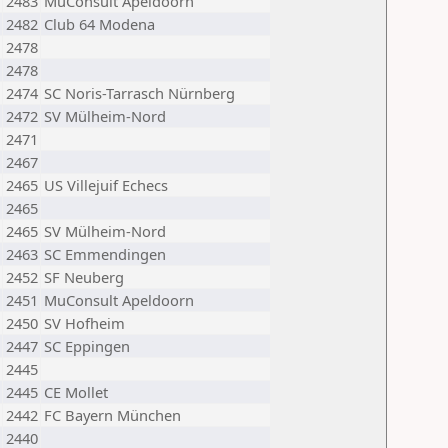
2483
MuConsult Apeldoorn
2482
Club 64 Modena
2478
2478
2474
SC Noris-Tarrasch Nürnberg
2472
SV Mülheim-Nord
2471
2467
2465
US Villejuif Echecs
2465
2465
SV Mülheim-Nord
2463
SC Emmendingen
2452
SF Neuberg
2451
MuConsult Apeldoorn
2450
SV Hofheim
2447
SC Eppingen
2445
2445
CE Mollet
2442
FC Bayern München
2440