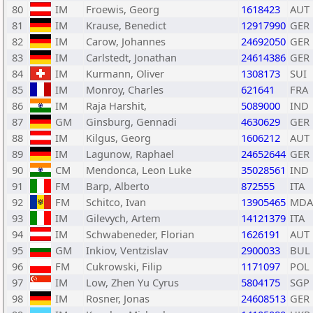
80
IM
Froewis, Georg
1618423
AUT
81
IM
Krause, Benedict
12917990
GER
82
IM
Carow, Johannes
24692050
GER
83
IM
Carlstedt, Jonathan
24614386
GER
84
IM
Kurmann, Oliver
1308173
SUI
85
IM
Monroy, Charles
621641
FRA
86
IM
Raja Harshit,
5089000
IND
87
GM
Ginsburg, Gennadi
4630629
GER
88
IM
Kilgus, Georg
1606212
AUT
89
IM
Lagunow, Raphael
24652644
GER
90
CM
Mendonca, Leon Luke
35028561
IND
91
FM
Barp, Alberto
872555
ITA
92
FM
Schitco, Ivan
13905465
MDA
93
IM
Gilevych, Artem
14121379
ITA
94
IM
Schwabeneder, Florian
1626191
AUT
95
GM
Inkiov, Ventzislav
2900033
BUL
96
FM
Cukrowski, Filip
1171097
POL
97
IM
Low, Zhen Yu Cyrus
5804175
SGP
98
IM
Rosner, Jonas
24608513
GER