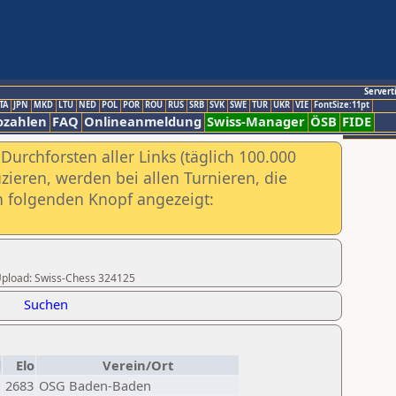
Servert
TA
JPN
MKD
LTU
NED
POL
POR
ROU
RUS
SRB
SVK
SWE
TUR
UKR
VIE
FontSize:11pt
ozahlen
FAQ
Onlineanmeldung
Swiss-Manager
ÖSB
FIDE
urchforsten aller Links (täglich 100.000
ieren, werden bei allen Turnieren, die
ch folgenden Knopf angezeigt:
r Upload: Swiss-Chess 324125
Suchen
d
Elo
Verein/Ort
2683
OSG Baden-Baden