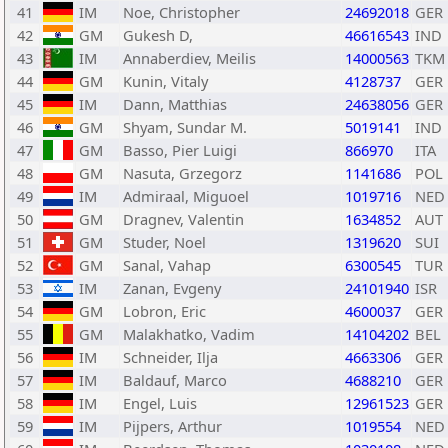
41
IM
Noe, Christopher
24692018
GER
42
GM
Gukesh D,
46616543
IND
43
IM
Annaberdiev, Meilis
14000563
TKM
44
GM
Kunin, Vitaly
4128737
GER
45
IM
Dann, Matthias
24638056
GER
46
GM
Shyam, Sundar M.
5019141
IND
47
GM
Basso, Pier Luigi
866970
ITA
48
GM
Nasuta, Grzegorz
1141686
POL
49
IM
Admiraal, Miguoel
1019716
NED
50
GM
Dragnev, Valentin
1634852
AUT
51
GM
Studer, Noel
1319620
SUI
52
GM
Sanal, Vahap
6300545
TUR
53
IM
Zanan, Evgeny
24101940
ISR
54
GM
Lobron, Eric
4600037
GER
55
GM
Malakhatko, Vadim
14104202
BEL
56
IM
Schneider, Ilja
4663306
GER
57
IM
Baldauf, Marco
4688210
GER
58
IM
Engel, Luis
12961523
GER
59
IM
Pijpers, Arthur
1019554
NED