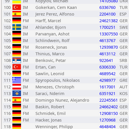
99
IM
Kopylov, Michael
14105080
UKR
100
IM
Gokerkan, Cem Kaan
6336760
TUR
101
IM
Jerez Perez, Alfonso
2204100
ESP
102
FM
Harff, Marcel
24621382
GER
103
IM
Ahlander, Bjorn
1700251
SWE
104
IM
Parvanyan, Ashot
13307550
GER
105
IM
Schlindwein, Rolf
4613767
GER
106
FM
Roseneck, Jonas
12939870
GER
107
IM
Thinius, Marco
4613112
GER
108
IM
Benkovic, Petar
922641
SRB
109
FM
Ertan, Can
6306330
TUR
110
FM
Sawlin, Leonid
4689542
GER
111
FM
Spyropoulos, Nikolaos
4298977
GRE
112
IM
Menezes, Christoph
1617001
AUT
113
IM
Saraci, Nderim
6351921
KOS
114
FM
Domingo Nunez, Alejandro
22245561
ESP
115
IM
Baskin, Robert
24662402
GER
116
FM
Schmidek, Emil
12908150
GER
117
FM
Hacker, Jonas
1270968
GER
118
Wenninger, Philipp
4648404
GER