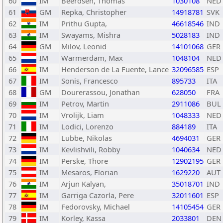
60
IM
Beerdsen, Thomas
1030108
NED
61
GM
Repka, Christopher
14918781
SVK
62
IM
Prithu Gupta,
46618546
IND
63
IM
Swayams, Mishra
5028183
IND
64
GM
Milov, Leonid
14101068
GER
65
IM
Warmerdam, Max
1048104
NED
66
IM
Henderson de La Fuente, Lance
32096585
ESP
67
IM
Sonis, Francesco
895733
ITA
68
GM
Dourerassou, Jonathan
628050
FRA
69
IM
Petrov, Martin
2911086
BUL
70
IM
Vrolijk, Liam
1048333
NED
71
IM
Lodici, Lorenzo
884189
ITA
72
IM
Lubbe, Nikolas
4694031
GER
73
IM
Kevlishvili, Robby
1040634
NED
74
IM
Perske, Thore
12902195
GER
75
IM
Mesaros, Florian
1629220
AUT
76
IM
Arjun Kalyan,
35018701
IND
77
IM
Garriga Cazorla, Pere
32011601
ESP
78
IM
Fedorovsky, Michael
14105454
GER
79
IM
Korley, Kassa
2033801
DEN