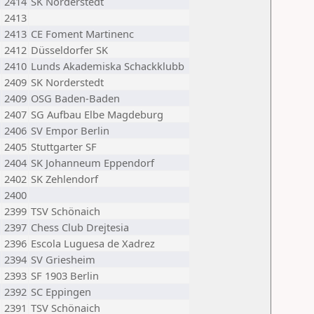
2414
SK Norderstedt
2413
2413
CE Foment Martinenc
2412
Düsseldorfer SK
2410
Lunds Akademiska Schackklubb
2409
SK Norderstedt
2409
OSG Baden-Baden
2407
SG Aufbau Elbe Magdeburg
2406
SV Empor Berlin
2405
Stuttgarter SF
2404
SK Johanneum Eppendorf
2402
SK Zehlendorf
2400
2399
TSV Schönaich
2397
Chess Club Drejtesia
2396
Escola Luguesa de Xadrez
2394
SV Griesheim
2393
SF 1903 Berlin
2392
SC Eppingen
2391
TSV Schönaich