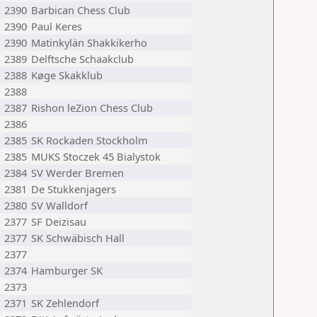
2390
Barbican Chess Club
2390
Paul Keres
2390
Matinkylän Shakkikerho
2389
Delftsche Schaakclub
2388
Køge Skakklub
2388
2387
Rishon leZion Chess Club
2386
2385
SK Rockaden Stockholm
2385
MUKS Stoczek 45 Bialystok
2384
SV Werder Bremen
2381
De Stukkenjagers
2380
SV Walldorf
2377
SF Deizisau
2377
SK Schwäbisch Hall
2377
2374
Hamburger SK
2373
2371
SK Zehlendorf