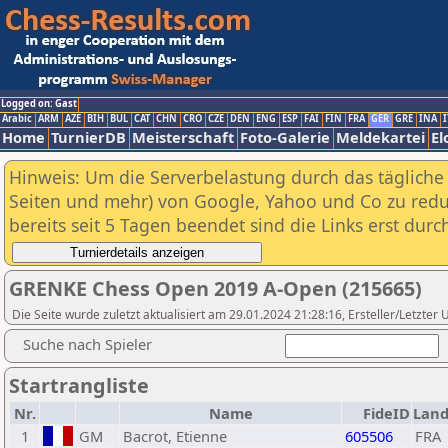
Logged on: Gast
Arabic
ARM
AZE
BIH
BUL
CAT
CHN
CRO
CZE
DEN
ENG
ESP
FAI
FIN
FRA
GER
GRE
INA
I
Home
TurnierDB
Meisterschaft
Foto-Galerie
Meldekartei
El
Hinweis: Um die Serverbelastung durch das tägliche D
Seiten und mehr) von Google, Yahoo und Co zu reduz
bereits seit 5 Tagen beendet sind die Links erst dur
GRENKE Chess Open 2019 A-Open (215665)
Die Seite wurde zuletzt aktualisiert am 29.01.2024 21:28:16, Ersteller/Letzte
Suche nach Spieler
Startrangliste
Nr.
Name
FideID
Lan
1
GM
Bacrot, Etienne
605506
FRA