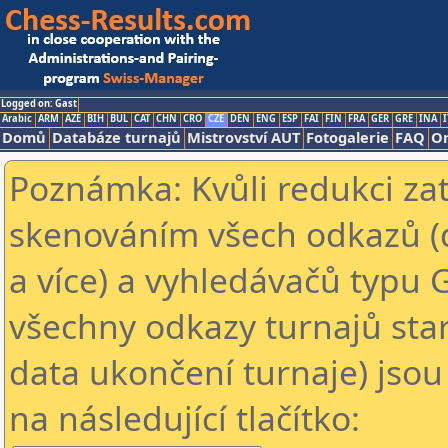
Logged on: Gast
Arabic
ARM
AZE
BIH
BUL
CAT
CHN
CRO
CZE
DEN
ENG
ESP
FAI
FIN
FRA
GER
GRE
INA
I
Domů
Databáze turnajů
Mistrovství AUT
Fotogalerie
FAQ
On
Poznámka: Kvůli redukci za
skenováním všech odkazů (
a více) a vyhledávačů typu 
všechny odkazy turnajů star
data ukončení turnaje) jsou
na následující tlačítko: