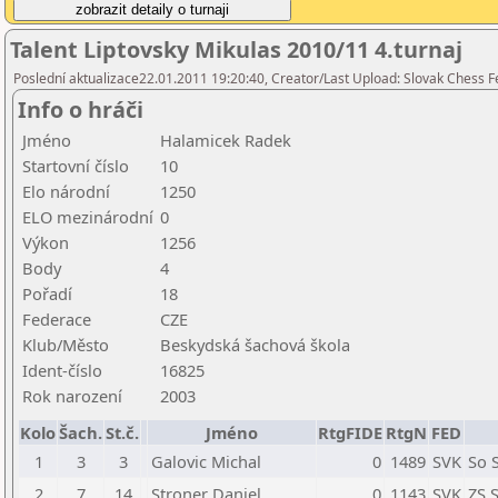
Talent Liptovsky Mikulas 2010/11 4.turnaj
Poslední aktualizace22.01.2011 19:20:40, Creator/Last Upload: Slovak Chess F
Info o hráči
Jméno
Halamicek Radek
Startovní číslo
10
Elo národní
1250
ELO mezinárodní
0
Výkon
1256
Body
4
Pořadí
18
Federace
CZE
Klub/Město
Beskydská šachová škola
Ident-číslo
16825
Rok narození
2003
Kolo
Šach.
St.č.
Jméno
RtgFIDE
RtgN
FED
1
3
3
Galovic Michal
0
1489
SVK
So S
2
7
14
Stroner Daniel
0
1143
SVK
ZS 