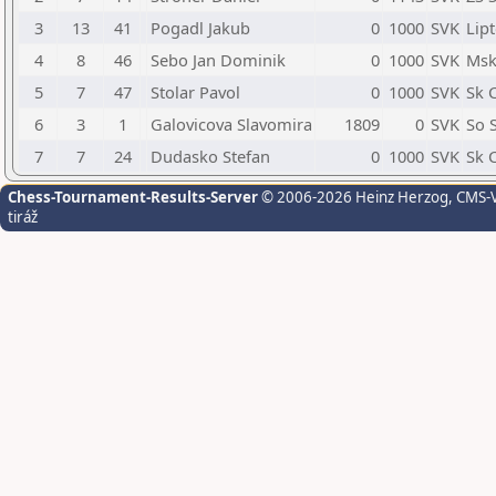
3
13
41
Pogadl Jakub
0
1000
SVK
Lip
4
8
46
Sebo Jan Dominik
0
1000
SVK
Msk
5
7
47
Stolar Pavol
0
1000
SVK
Sk 
6
3
1
Galovicova Slavomira
1809
0
SVK
So S
7
7
24
Dudasko Stefan
0
1000
SVK
Sk 
Chess-Tournament-Results-Server
© 2006-2026 Heinz Herzog
, CMS-
tiráž