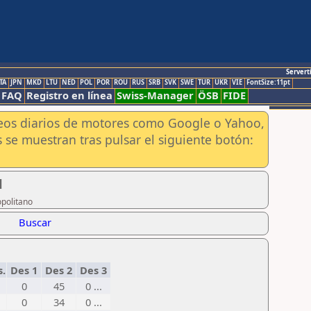
Servert
TA
JPN
MKD
LTU
NED
POL
POR
ROU
RUS
SRB
SVK
SWE
TUR
UKR
VIE
FontSize:11pt
FAQ
Registro en línea
Swiss-Manager
ÖSB
FIDE
aneos diarios de motores como Google o Yahoo,
 se muestran tras pulsar el siguiente botón:
1
opolitano
Buscar
s.
Des 1
Des 2
Des 3
0
45
0 ...
0
34
0 ...