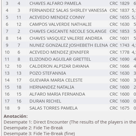
3
4
CHAVES ALFARO PAMELA
CRC
1829
6
4
3
FERNANDEZ SALAS SHIRLEY VANESSA
CRC
1837
5,
5
11
ACEVEDO MENDEZ CONNY
CRC
1655
5,
6
12
CAMPOS VALVERDE NATHALIE
CRC
1630
5
7
2
CHAVES CASCANTE NICOLE SOLANGE
CRC
1853
5
8
14
CHAVES VASQUEZ VALERIE ANDREA
CRC
1601
5
9
7
NUNEZ GONZALEZ JOSHEBETH ELENA
CRC
1743
4,
10
6
ACEVEDO MENDEZ JENNIFER
CRC
1778
4,
11
8
ELIZONDO AGUILAR GRETTEL
CRC
1690
4
12
10
CALDERON ALPIZAR DAYANA
CRC
1666
4
13
13
POZO STEFANNIA
CRC
1630
3
14
17
GUEVARA MARIA CELESTE
CRC
1600
3
15
18
HERNANDEZ NATALIA
CRC
1600
2
16
15
ALFARO MARIA FERNANDA
CRC
1600
0
17
16
DURAN RICHEL
CRC
1600
0
18
9
SALAS TORRES PAMELA
CRC
1675
0
Anotación:
Desempate 1: Direct Encounter (The results of the players in th
Desempate 2: Fide Tie-Break
Desempate 3: Fide Tie-Break (fine)