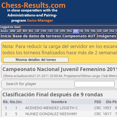
Logged on: Gast
Arabic
ARM
AZE
BIH
BUL
CAT
CHN
CRO
CZE
DEN
ENG
ESP
FAI
FIN
FRA
GER
GRE
INA
I
Inicio
Base de datos de torneos
Campeonato AUT
Imágenes
Nota: Para reducir la carga del servidor en los esc
todos los torneos finalizados hace más de 2 semanas
Campeonato Nacional Juvenil Femenino 201
Última actualización21.01.2011 20:00:44, Propietario/Última carga: Club Metr
Search for player
Clasificación Final después de 9 rondas
Rk.
No.Ini.
Nombre
FED
Elo
Pt
1
1
ACEVEDO MENDEZ LISSETH C
CRC
1957
9
2
5
NUNEZ GONZALEZ NEESHMY
CRC
1817
7