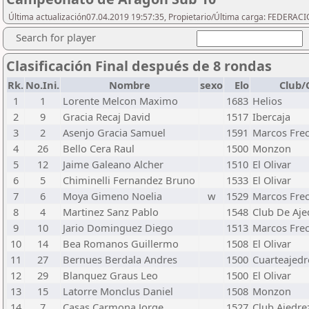
Última actualización07.04.2019 19:57:35, Propietario/Última carga: FEDER
Search for player
Clasificación Final después de 8 rondas
Rk.
No.Ini.
Nombre
sexo
Elo
Club/
1
1
Lorente Melcon Maximo
1683
Helios
2
9
Gracia Recaj David
1517
Ibercaja
3
2
Asenjo Gracia Samuel
1591
Marcos Fre
4
26
Bello Cera Raul
1500
Monzon
5
12
Jaime Galeano Alcher
1510
El Olivar
6
5
Chiminelli Fernandez Bruno
1533
El Olivar
7
6
Moya Gimeno Noelia
w
1529
Marcos Fre
8
4
Martinez Sanz Pablo
1548
Club De Aje
9
10
Jario Dominguez Diego
1513
Marcos Fre
10
14
Bea Romanos Guillermo
1508
El Olivar
11
27
Bernues Berdala Andres
1500
Cuarteajedr
12
29
Blanquez Graus Leo
1500
El Olivar
13
15
Latorre Monclus Daniel
1508
Monzon
14
7
Casas Carmona Jorge
1527
Club Ajedre