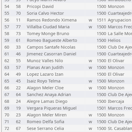
54
58
Pricopi David
1500
Monzon
55
70
Soria Calvo Hector
1500
Cuarteajedr
56
11
Ramos Redondo Ximena
w
1511
Agrupacion
57
77
Villalba Ciudad Maria
w
1500
Marcos Fre
58
73
Tomey Monge Bruno
1500
La Salle Mo
59
61
Romeo Bagueste Alberto
1500
Helios
60
33
Campos Santafe Nicolas
1500
Club De Aje
61
46
Jimenez Casorran Daniel
1500
Cuarteajedr
62
55
Munoz Valles Nilo
w
1500
El Olivar
63
57
Planas Aran Judith
w
1500
Monzon
64
49
Lopez Lazaro Izan
1500
El Olivar
65
45
Isaiz Royo Telma
w
1500
Monzon
66
22
Alagon Meler Cloe
w
1500
Monzon
67
64
Sanchez Anaya Adrian
1500
Club De Aje
68
24
Alegre Lamas Diego
1500
Ibercaja
69
19
Vergara Piqueras Miguel
1501
Marcos Fre
70
23
Alagon Meler Miren
w
1500
Monzon
71
62
Romeo Delfa Sofia
w
1500
Club De Aje
72
67
Sese Serrano Celia
w
1500
St. Casabla