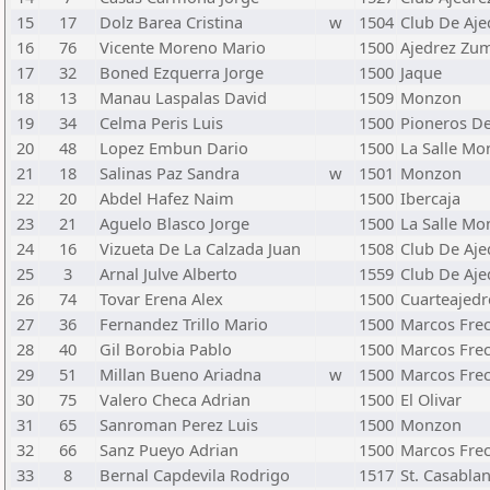
15
17
Dolz Barea Cristina
w
1504
Club De Aje
16
76
Vicente Moreno Mario
1500
Ajedrez Zu
17
32
Boned Ezquerra Jorge
1500
Jaque
18
13
Manau Laspalas David
1509
Monzon
19
34
Celma Peris Luis
1500
Pioneros De
20
48
Lopez Embun Dario
1500
La Salle Mo
21
18
Salinas Paz Sandra
w
1501
Monzon
22
20
Abdel Hafez Naim
1500
Ibercaja
23
21
Aguelo Blasco Jorge
1500
La Salle Mo
24
16
Vizueta De La Calzada Juan
1508
Club De Aje
25
3
Arnal Julve Alberto
1559
Club De Aje
26
74
Tovar Erena Alex
1500
Cuarteajedr
27
36
Fernandez Trillo Mario
1500
Marcos Fre
28
40
Gil Borobia Pablo
1500
Marcos Fre
29
51
Millan Bueno Ariadna
w
1500
Marcos Fre
30
75
Valero Checa Adrian
1500
El Olivar
31
65
Sanroman Perez Luis
1500
Monzon
32
66
Sanz Pueyo Adrian
1500
Marcos Fre
33
8
Bernal Capdevila Rodrigo
1517
St. Casabla