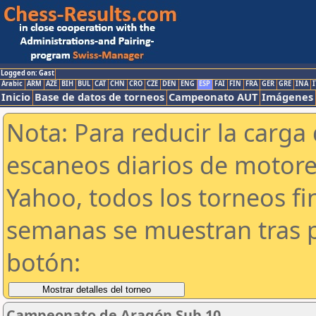
Logged on: Gast
Arabic
ARM
AZE
BIH
BUL
CAT
CHN
CRO
CZE
DEN
ENG
ESP
FAI
FIN
FRA
GER
GRE
INA
I
Inicio
Base de datos de torneos
Campeonato AUT
Imágenes
Nota: Para reducir la carga 
escaneos diarios de motor
Yahoo, todos los torneos f
semanas se muestran tras p
botón:
Campeonato de Aragón Sub 10