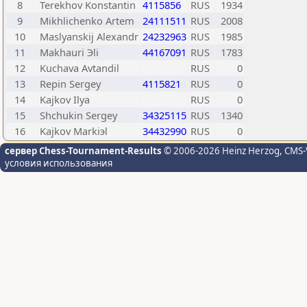
8
Terekhov Konstantin
4115856
RUS
1934
9
Mikhlichenko Artem
24111511
RUS
2008
10
Maslyanskij Alexandr
24232963
RUS
1985
11
Makhauri Эli
44167091
RUS
1783
12
Kuchava Avtandil
RUS
0
13
Repin Sergey
4115821
RUS
0
14
Kajkov Ilya
RUS
0
15
Shchukin Sergey
34325115
RUS
1340
16
Kajkov Markiэl
34432990
RUS
0
сервер Chess-Tournament-Results
© 2006-2026 Heinz Herzog
, CMS-
условия использования