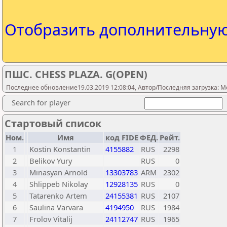
Отобразить дополнительну
ПШС. CHESS PLAZA. G(OPEN)
Последнее обновление19.03.2019 12:08:04, Автор/Последняя загрузка: M
Search for player
Стартовый список
Ном.
Имя
код FIDE
ФЕД.
Рейт.
1
Kostin Konstantin
4155882
RUS
2298
2
Belikov Yury
RUS
0
3
Minasyan Arnold
13303783
ARM
2302
4
Shlippeb Nikolay
12928135
RUS
0
5
Tatarenko Artem
24155381
RUS
2107
6
Saulina Varvara
4194950
RUS
1984
7
Frolov Vitalij
24112747
RUS
1965