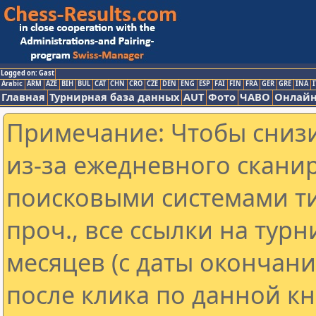
Logged on: Gast
Arabic
ARM
AZE
BIH
BUL
CAT
CHN
CRO
CZE
DEN
ENG
ESP
FAI
FIN
FRA
GER
GRE
INA
I
Главная
Турнирная база данных
AUT
Фото
ЧАВО
Онлайн
Примечание: Чтобы снизи
из-за ежедневного скани
поисковыми системами ти
проч., все ссылки на тур
месяцев (с даты окончан
после клика по данной кн