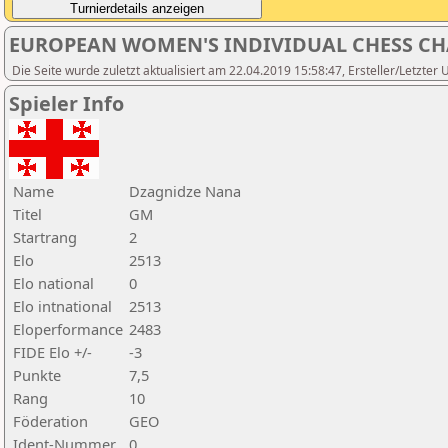
EUROPEAN WOMEN'S INDIVIDUAL CHESS C
Die Seite wurde zuletzt aktualisiert am 22.04.2019 15:58:47, Ersteller/Letzter
Spieler Info
Name
Dzagnidze Nana
Titel
GM
Startrang
2
Elo
2513
Elo national
0
Elo intnational
2513
Eloperformance
2483
FIDE Elo +/-
-3
Punkte
7,5
Rang
10
Föderation
GEO
Ident-Nummer
0