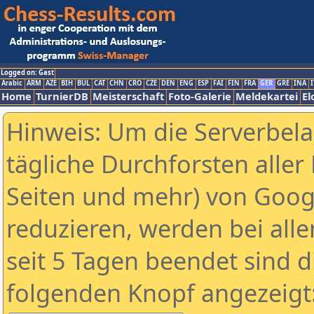
Logged on: Gast
Arabic
ARM
AZE
BIH
BUL
CAT
CHN
CRO
CZE
DEN
ENG
ESP
FAI
FIN
FRA
GER
GRE
INA
I
Home
TurnierDB
Meisterschaft
Foto-Galerie
Meldekartei
El
Hinweis: Um die Serverbel
tägliche Durchforsten aller 
Seiten und mehr) von Goog
reduzieren, werden bei alle
seit 5 Tagen beendet sind d
folgenden Knopf angezeigt