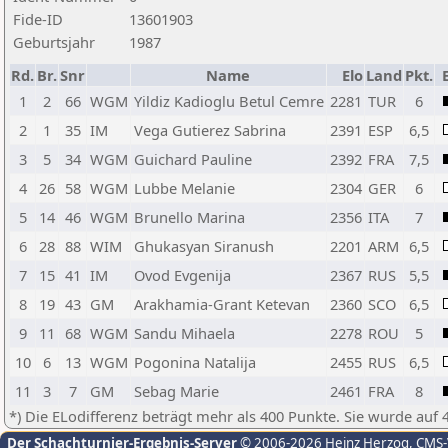
Fide-ID
13601903
Geburtsjahr
1987
Rd.
Br.
Snr
Name
Elo
Land
Pkt.
1
2
66
WGM
Yildiz Kadioglu Betul Cemre
2281
TUR
6
2
1
35
IM
Vega Gutierez Sabrina
2391
ESP
6,5
3
5
34
WGM
Guichard Pauline
2392
FRA
7,5
4
26
58
WGM
Lubbe Melanie
2304
GER
6
5
14
46
WGM
Brunello Marina
2356
ITA
7
6
28
88
WIM
Ghukasyan Siranush
2201
ARM
6,5
7
15
41
IM
Ovod Evgenija
2367
RUS
5,5
8
19
43
GM
Arakhamia-Grant Ketevan
2360
SCO
6,5
9
11
68
WGM
Sandu Mihaela
2278
ROU
5
10
6
13
WGM
Pogonina Natalija
2455
RUS
6,5
11
3
7
GM
Sebag Marie
2461
FRA
8
*) Die ELodifferenz beträgt mehr als 400 Punkte. Sie wurde auf 
Der Schachturnier-Ergebnis-Server
© 2006-2026 Heinz Herzog
, CMS