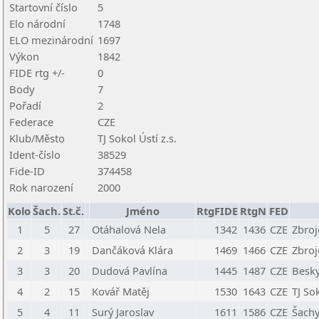
Startovní číslo
5
Elo národní
1748
ELO mezinárodní
1697
Výkon
1842
FIDE rtg +/-
0
Body
7
Pořadí
2
Federace
CZE
Klub/Město
TJ Sokol Ústí z.s.
Ident-číslo
38529
Fide-ID
374458
Rok narození
2000
Kolo
Šach.
St.č.
Jméno
RtgFIDE
RtgN
FED
1
5
27
Otáhalová Nela
1342
1436
CZE
Zbroj
2
3
19
Dančáková Klára
1469
1466
CZE
Zbroj
3
3
20
Dudová Pavlína
1445
1487
CZE
Besky
4
2
15
Kovář Matěj
1530
1643
CZE
TJ Sok
5
4
11
Surý Jaroslav
1611
1586
CZE
Šachy