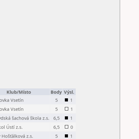
Klub/Místo
Body
Výsl.
ovka Vsetín
5
1
ovka Vsetín
5
1
dská šachová škola z.s.
6,5
1
ol Ústí z.s.
6,5
0
 Hošťálková z.s.
5
1