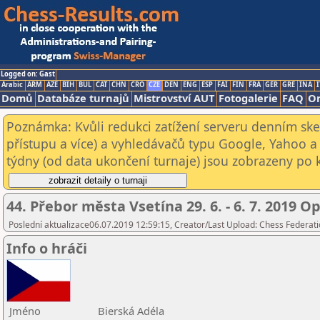
Logged on: Gast
Arabic
ARM
AZE
BIH
BUL
CAT
CHN
CRO
CZE
DEN
ENG
ESP
FAI
FIN
FRA
GER
GRE
INA
I
Domů
Databáze turnajů
Mistrovství AUT
Fotogalerie
FAQ
On
Poznámka: Kvůli redukci zatížení serveru denním s
přístupu a více) a vyhledávačů typu Google, Yahoo a 
týdny (od data ukončení turnaje) jsou zobrazeny po kl
44. Přebor města Vsetína 29. 6. - 6. 7. 2019 O
Poslední aktualizace06.07.2019 12:59:15, Creator/Last Upload: Chess Federati
Info o hráči
Jméno
Bierská Adéla