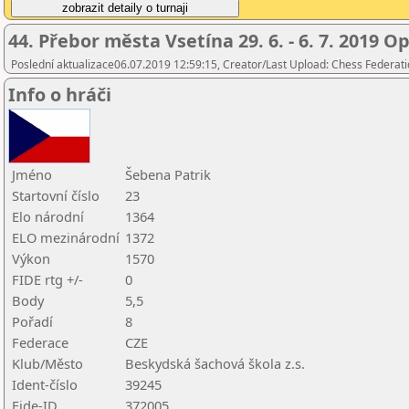
44. Přebor města Vsetína 29. 6. - 6. 7. 2019 O
Poslední aktualizace06.07.2019 12:59:15, Creator/Last Upload: Chess Federati
Info o hráči
Jméno
Šebena Patrik
Startovní číslo
23
Elo národní
1364
ELO mezinárodní
1372
Výkon
1570
FIDE rtg +/-
0
Body
5,5
Pořadí
8
Federace
CZE
Klub/Město
Beskydská šachová škola z.s.
Ident-číslo
39245
Fide-ID
372005