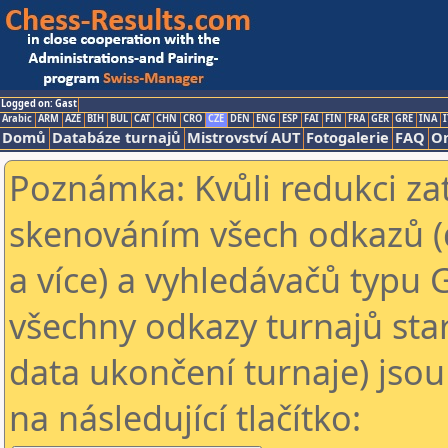
Logged on: Gast
Arabic
ARM
AZE
BIH
BUL
CAT
CHN
CRO
CZE
DEN
ENG
ESP
FAI
FIN
FRA
GER
GRE
INA
I
Domů
Databáze turnajů
Mistrovství AUT
Fotogalerie
FAQ
On
Poznámka: Kvůli redukci za
skenováním všech odkazů (
a více) a vyhledávačů typu 
všechny odkazy turnajů star
data ukončení turnaje) jsou
na následující tlačítko: