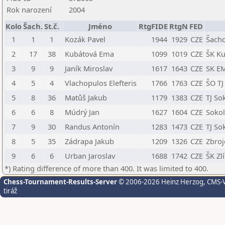
Rok narození
2004
Kolo
Šach.
St.č.
Jméno
RtgFIDE
RtgN
FED
1
1
1
Kozák Pavel
1944
1929
CZE
Šacho
2
17
38
Kubátová Ema
1099
1019
CZE
ŠK Ku
3
9
9
Janík Miroslav
1617
1643
CZE
SK E
4
5
4
Vlachopulos Elefteris
1766
1763
CZE
ŠO TJ
5
8
36
Matůš Jakub
1179
1383
CZE
TJ Sok
6
6
8
Múdrý Jan
1627
1604
CZE
Sokol
7
9
30
Randus Antonín
1283
1473
CZE
TJ Sok
8
5
35
Zádrapa Jakub
1209
1326
CZE
Zbroj
9
6
6
Urban Jaroslav
1688
1742
CZE
ŠK Zl
*) Rating difference of more than 400. It was limited to 400.
Chess-Tournament-Results-Server
© 2006-2026 Heinz Herzog
, CMS-
tiráž