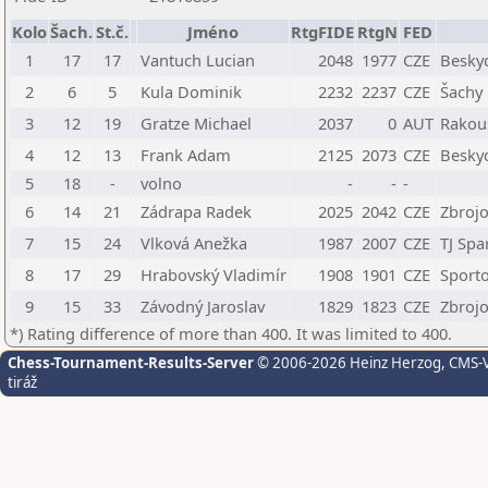
Kolo
Šach.
St.č.
Jméno
RtgFIDE
RtgN
FED
1
17
17
Vantuch Lucian
2048
1977
CZE
Beskyd
2
6
5
Kula Dominik
2232
2237
CZE
Šachy 
3
12
19
Gratze Michael
2037
0
AUT
Rakou
4
12
13
Frank Adam
2125
2073
CZE
Beskyd
5
18
-
volno
-
-
-
6
14
21
Zádrapa Radek
2025
2042
CZE
Zbrojo
7
15
24
Vlková Anežka
1987
2007
CZE
TJ Spa
8
17
29
Hrabovský Vladimír
1908
1901
CZE
Sporto
9
15
33
Závodný Jaroslav
1829
1823
CZE
Zbrojo
*) Rating difference of more than 400. It was limited to 400.
Chess-Tournament-Results-Server
© 2006-2026 Heinz Herzog
, CMS-
tiráž