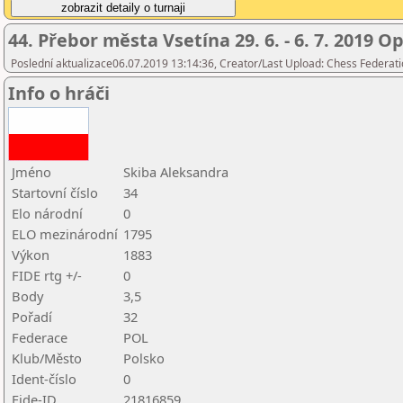
44. Přebor města Vsetína 29. 6. - 6. 7. 2019 O
Poslední aktualizace06.07.2019 13:14:36, Creator/Last Upload: Chess Federati
Info o hráči
Jméno
Skiba Aleksandra
Startovní číslo
34
Elo národní
0
ELO mezinárodní
1795
Výkon
1883
FIDE rtg +/-
0
Body
3,5
Pořadí
32
Federace
POL
Klub/Město
Polsko
Ident-číslo
0
Fide-ID
21816859