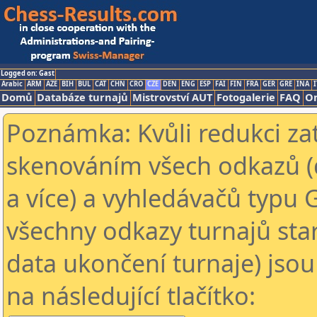
Logged on: Gast
Arabic
ARM
AZE
BIH
BUL
CAT
CHN
CRO
CZE
DEN
ENG
ESP
FAI
FIN
FRA
GER
GRE
INA
I
Domů
Databáze turnajů
Mistrovství AUT
Fotogalerie
FAQ
On
Poznámka: Kvůli redukci za
skenováním všech odkazů (
a více) a vyhledávačů typu 
všechny odkazy turnajů star
data ukončení turnaje) jsou
na následující tlačítko: