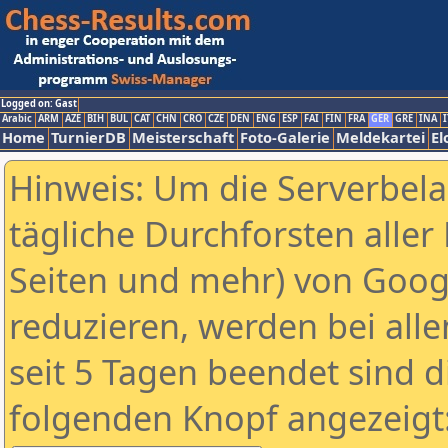
Logged on: Gast
Arabic
ARM
AZE
BIH
BUL
CAT
CHN
CRO
CZE
DEN
ENG
ESP
FAI
FIN
FRA
GER
GRE
INA
I
Home
TurnierDB
Meisterschaft
Foto-Galerie
Meldekartei
El
Hinweis: Um die Serverbel
tägliche Durchforsten aller 
Seiten und mehr) von Goog
reduzieren, werden bei alle
seit 5 Tagen beendet sind d
folgenden Knopf angezeigt