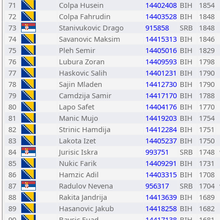
71
Colpa Husein
14402408
BIH
1854
72
Colpa Fahrudin
14403528
BIH
1848
73
Stanivukovic Drago
915858
SRB
1848
74
Savanovic Maksim
14415313
BIH
1846
75
Pleh Semir
14405016
BIH
1829
76
Lubura Zoran
14409593
BIH
1798
77
Haskovic Salih
14401231
BIH
1790
78
Sajin Mladen
14412730
BIH
1790
79
Camdzija Samir
14417170
BIH
1788
80
Lapo Safet
14404176
BIH
1770
81
Manic Mujo
14419203
BIH
1754
82
Strinic Hamdija
14412284
BIH
1751
83
Lakota Izet
14405237
BIH
1750
84
Jurisic Iskra
993751
SRB
1748
85
Nukic Farik
14409291
BIH
1731
86
Hamzic Adil
14403315
BIH
1708
87
Radulov Nevena
956317
SRB
1704
88
Rakita Jandrija
14413639
BIH
1689
89
Hasanovic Jakub
14418258
BIH
1682
90
Bavcic Fuad
14417138
BIH
1681