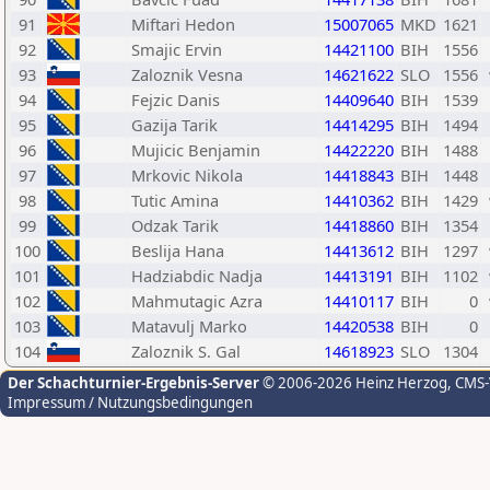
91
Miftari Hedon
15007065
MKD
1621
92
Smajic Ervin
14421100
BIH
1556
93
Zaloznik Vesna
14621622
SLO
1556
94
Fejzic Danis
14409640
BIH
1539
95
Gazija Tarik
14414295
BIH
1494
96
Mujicic Benjamin
14422220
BIH
1488
97
Mrkovic Nikola
14418843
BIH
1448
98
Tutic Amina
14410362
BIH
1429
99
Odzak Tarik
14418860
BIH
1354
100
Beslija Hana
14413612
BIH
1297
101
Hadziabdic Nadja
14413191
BIH
1102
102
Mahmutagic Azra
14410117
BIH
0
103
Matavulj Marko
14420538
BIH
0
104
Zaloznik S. Gal
14618923
SLO
1304
Der Schachturnier-Ergebnis-Server
© 2006-2026 Heinz Herzog
, CMS
Impressum / Nutzungsbedingungen