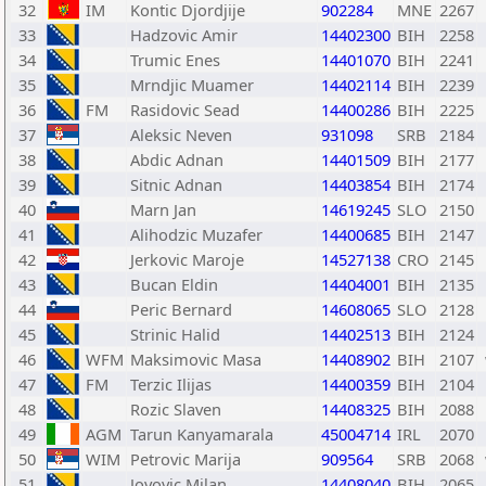
32
IM
Kontic Djordjije
902284
MNE
2267
33
Hadzovic Amir
14402300
BIH
2258
34
Trumic Enes
14401070
BIH
2241
35
Mrndjic Muamer
14402114
BIH
2239
36
FM
Rasidovic Sead
14400286
BIH
2225
37
Aleksic Neven
931098
SRB
2184
38
Abdic Adnan
14401509
BIH
2177
39
Sitnic Adnan
14403854
BIH
2174
40
Marn Jan
14619245
SLO
2150
41
Alihodzic Muzafer
14400685
BIH
2147
42
Jerkovic Maroje
14527138
CRO
2145
43
Bucan Eldin
14404001
BIH
2135
44
Peric Bernard
14608065
SLO
2128
45
Strinic Halid
14402513
BIH
2124
46
WFM
Maksimovic Masa
14408902
BIH
2107
47
FM
Terzic Ilijas
14400359
BIH
2104
48
Rozic Slaven
14408325
BIH
2088
49
AGM
Tarun Kanyamarala
45004714
IRL
2070
50
WIM
Petrovic Marija
909564
SRB
2068
51
Jovovic Milan
14408040
BIH
2065