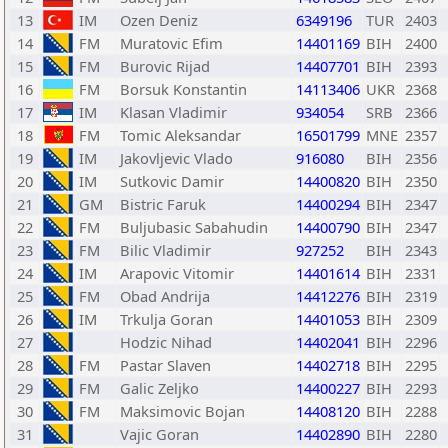
13
IM
Ozen Deniz
6349196
TUR
2403
14
FM
Muratovic Efim
14401169
BIH
2400
15
FM
Burovic Rijad
14407701
BIH
2393
16
FM
Borsuk Konstantin
14113406
UKR
2368
17
IM
Klasan Vladimir
934054
SRB
2366
18
FM
Tomic Aleksandar
16501799
MNE
2357
19
IM
Jakovljevic Vlado
916080
BIH
2356
20
IM
Sutkovic Damir
14400820
BIH
2350
21
GM
Bistric Faruk
14400294
BIH
2347
22
FM
Buljubasic Sabahudin
14400790
BIH
2347
23
FM
Bilic Vladimir
927252
BIH
2343
24
IM
Arapovic Vitomir
14401614
BIH
2331
25
FM
Obad Andrija
14412276
BIH
2319
26
IM
Trkulja Goran
14401053
BIH
2309
27
Hodzic Nihad
14402041
BIH
2296
28
FM
Pastar Slaven
14402718
BIH
2295
29
FM
Galic Zeljko
14400227
BIH
2293
30
FM
Maksimovic Bojan
14408120
BIH
2288
31
Vajic Goran
14402890
BIH
2280