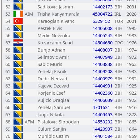
52
Sadikovic Jasmin
14402173
BIH
2031
53
AIM
Trisha Kanyamarala
45004722
IRL
2028
54
Karaoglan Kivanc
6329152
TUR
2001
55
Pestek Elvis
14405008
BIH
1995
56
Medic Nevenko
14405245
BIH
1983
57
Kozarcanin Sead
14504650
CRO
1976
58
Bunjo Adnan
14408007
BIH
1974
59
Selimovic Amir
14407949
BIH
1972
60
Sabic Muris
14403838
BIH
1963
61
Zenelaj Fisnik
14409208
BIH
1933
62
Dedic Nedzad
14400979
BIH
1932
63
Kajevic Dzevad
14404931
BIH
1925
64
Korjenic Esef
14402360
BIH
1922
65
Vujicic Dragisa
14406039
BIH
1922
66
Zenelaj Samuel
4701631
BIH
1916
67
Janjic Nikola
14409453
BIH
1878
68
AFM
Pistalovic Slobodan
14550202
BIH
1865
69
Culum Sanjin
14420937
BIH
1864
70
Muhibic Cazim
14401584
BIH
1859