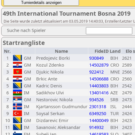
49th International Tournament Bosna 2019
Die Seite wurde zuletzt aktualisiert am 03.05.2019 14:40:03, Ersteller/Letzter 
Suche nach Spieler
Startrangliste
Nr.
Name
FideID
Land
Elo
1
GM
Predojevic Borki
930849
BIH
2621
2
GM
Kozul Zdenko
14502879
CRO
2589
3
GM
Djukic Nikola
922412
MNE
2566
4
GM
Brkic Ante
14506688
CRO
2560
5
GM
Kadric Denis
14403803
BIH
2542
6
IM
Sadikhov Ulvi
13401416
AZE
2479
7
GM
Nestorovic Nikola
934526
SRB
2473
8
IM
Kjartansson Gudmundur
2301318
ISL
2444
9
IM
Soysal Serkan
6349250
TUR
2424
10
GM
Dizdarevic Emir
14400049
BIH
2423
11
IM
Savanovic Aleksandar
914932
BIH
2423
12
FM
Subelj Jan
14618583
SLO
2407