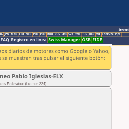
Servert
TA
JPN
MKD
LTU
NED
POL
POR
ROU
RUS
SRB
SVK
SWE
TUR
UKR
VIE
FontSize:11pt
FAQ
Registro en línea
Swiss-Manager
ÖSB
FIDE
aneos diarios de motores como Google o Yahoo,
 se muestran tras pulsar el siguiente botón:
eo Pablo Iglesias-ELX
hess Federation (Licence 224)