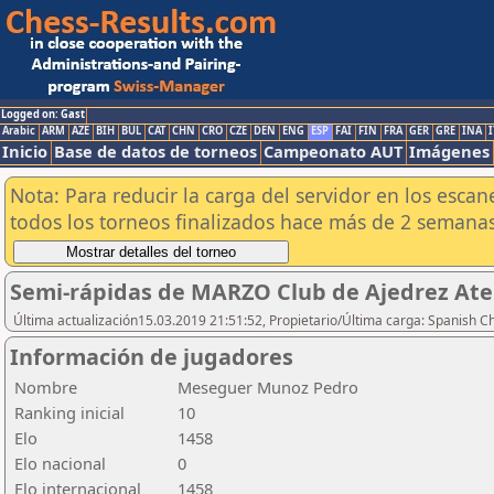
Logged on: Gast
Arabic
ARM
AZE
BIH
BUL
CAT
CHN
CRO
CZE
DEN
ENG
ESP
FAI
FIN
FRA
GER
GRE
INA
I
Inicio
Base de datos de torneos
Campeonato AUT
Imágenes
Nota: Para reducir la carga del servidor en los esc
todos los torneos finalizados hace más de 2 semanas
Semi-rápidas de MARZO Club de Ajedrez Aten
Última actualización15.03.2019 21:51:52, Propietario/Última carga: Spanish C
Información de jugadores
Nombre
Meseguer Munoz Pedro
Ranking inicial
10
Elo
1458
Elo nacional
0
Elo internacional
1458