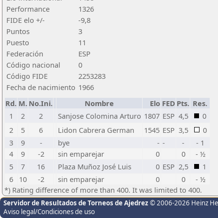
Performance
1326
FIDE elo +/-
-9,8
Puntos
3
Puesto
11
Federación
ESP
Código nacional
0
Código FIDE
2253283
Fecha de nacimiento
1966
Rd.
M.
No.Ini.
Nombre
Elo
FED
Pts.
Res.
1
2
2
Sanjose Colomina Arturo
1807
ESP
4,5
0
2
5
6
Lidon Cabrera German
1545
ESP
3,5
0
3
9
-
bye
-
-
-
- 1
4
9
-2
sin emparejar
0
0
- ½
5
7
16
Plaza Muñoz José Luis
0
ESP
2,5
1
6
10
-2
sin emparejar
0
0
- ½
*) Rating difference of more than 400. It was limited to 400.
Servidor de Resultados de Torneos de Ajedrez
© 2006-2026 Heinz H
Aviso legal/Condiciones de uso